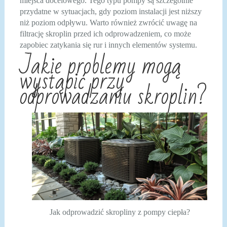
miejsca docelowego. Tego typu pompy są szczególnie
przydatne w sytuacjach, gdy poziom instalacji jest niższy
niż poziom odpływu. Warto również zwrócić uwagę na
filtrację skroplin przed ich odprowadzeniem, co może
zapobiec zatykania się rur i innych elementów systemu.
Jakie problemy mogą
wystąpić przy
odprowadzaniu skroplin?
Jak odprowadzić skropliny z pompy ciepła?