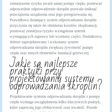
zmniejszenie ryzyka awarii samej pompy ciepła, ponieważ
odpowiednie odprowadzenie skroplin pozwala uniknąć
przeciążenia urządzenia oraz jego przegrzewania się.
Prawidłowo działający system odprowadzania skroplin
przyczynia się także do obniżenia kosztów eksploatacji,
ponieważ zmniejsza ryzyko wystąpienia usterek
wymagających naprawy lub wymiany części. Dodatkowo,
dobrze zaprojektowany i wykonany system
odprowadzania skroplin zwiększa żywotność pompy
ciepła oraz innych elementów instalacji grzewczej.
Jakie są najlepsze
praktyki przy
projektowaniu systemu
odprowadzania skroplin?
Projektowanie systemu odprowadzania skroplin z pompy
ciepła wymaga uwzględnienia kilku kluczowych praktyk,
które zapewnią jego efektywność oraz trwałość. Przede