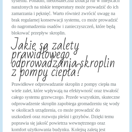
systemu. Ponadto, niedostateczna izolacja rur w miejscach
narażonych na niskie temperatury może prowadzić do ich
zamarzania i pęknięć. Warto również zwrócić uwagę na
brak regularnej konserwacji systemu, co może prowadzić
do nagromadzenia osadów i zanieczyszczeń, które będą
blokować przepływ skroplin.
Jakie są zalety
prawidłowego
odprowadzania skroplin
z pompy ciepła?
Prawidłowe odprowadzanie skroplin z pompy ciepła ma
wiele zalet, które wpływają na efektywność oraz trwałość
całego systemu grzewczego. Przede wszystkim, skuteczne
odprowadzenie skroplin zapobiega gromadzeniu się wody
w okolicach urządzenia, co może prowadzić do
uszkodzeń oraz rozwoju pleśni i grzybów. Dzięki temu
poprawia się jakość powietrza wewnętrznego oraz
komfort użytkowania budynku. Kolejną zaletą jest