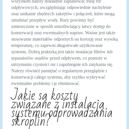
wszystkim należy dokładnie zaplanować trasę rur
odpływowych, uwzględniając odpowiednie nachylenie
oraz unikanie zbędnych zakrętów i połączeń, które mogą
utrudniać przepływ wody. Rury powinny być
umieszczone w sposób umożliwiający łatwy dostęp do
konserwacji oraz ewentualnych napraw. Ważne jest także
stosowanie materiałów odpornych na korozję oraz wysoką
temperaturę, co zapewni długotrwałe użytkowanie
systemu. Dobrą praktyką jest także instalacja filtrów lub
separatorów osadów przed odpływem, co pomoże w
utrzymaniu czystości rur i zapobiegnie ich zatykania się.
Należy również pamiętać o regularnym przeglądzie i
konserwacji całego systemu, aby szybko wykrywać
ewentualne problemy i je eliminować.
Jakie są koszty
związane z instalacją
systemu odprowadzania
skroplin?