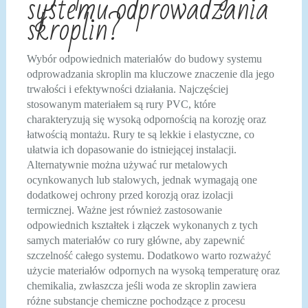
systemu odprowadzania
skroplin?
Wybór odpowiednich materiałów do budowy systemu
odprowadzania skroplin ma kluczowe znaczenie dla jego
trwałości i efektywności działania. Najczęściej
stosowanym materiałem są rury PVC, które
charakteryzują się wysoką odpornością na korozję oraz
łatwością montażu. Rury te są lekkie i elastyczne, co
ułatwia ich dopasowanie do istniejącej instalacji.
Alternatywnie można używać rur metalowych
ocynkowanych lub stalowych, jednak wymagają one
dodatkowej ochrony przed korozją oraz izolacji
termicznej. Ważne jest również zastosowanie
odpowiednich kształtek i złączek wykonanych z tych
samych materiałów co rury główne, aby zapewnić
szczelność całego systemu. Dodatkowo warto rozważyć
użycie materiałów odpornych na wysoką temperaturę oraz
chemikalia, zwłaszcza jeśli woda ze skroplin zawiera
różne substancje chemiczne pochodzące z procesu