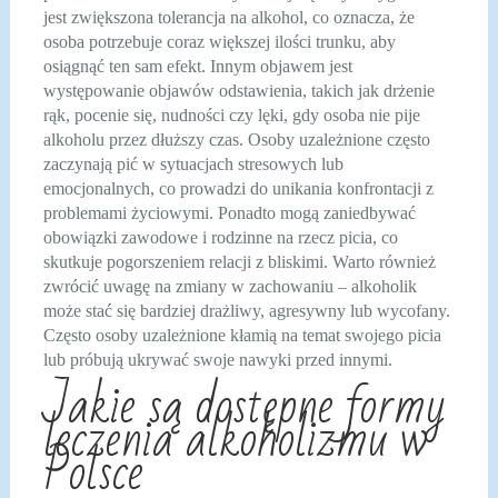
jest zwiększona tolerancja na alkohol, co oznacza, że
osoba potrzebuje coraz większej ilości trunku, aby
osiągnąć ten sam efekt. Innym objawem jest
występowanie objawów odstawienia, takich jak drżenie
rąk, pocenie się, nudności czy lęki, gdy osoba nie pije
alkoholu przez dłuższy czas. Osoby uzależnione często
zaczynają pić w sytuacjach stresowych lub
emocjonalnych, co prowadzi do unikania konfrontacji z
problemami życiowymi. Ponadto mogą zaniedbywać
obowiązki zawodowe i rodzinne na rzecz picia, co
skutkuje pogorszeniem relacji z bliskimi. Warto również
zwrócić uwagę na zmiany w zachowaniu – alkoholik
może stać się bardziej drażliwy, agresywny lub wycofany.
Często osoby uzależnione kłamią na temat swojego picia
lub próbują ukrywać swoje nawyki przed innymi.
Jakie są dostępne formy
leczenia alkoholizmu w
Polsce