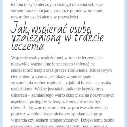
terapia uczy skutecznych strategii radzenia sobie ze
stresem oraz emocjami, co może pomóc w unikaniu
nawrotów uzależnienia w przyszłości.
Jak wspierać osobę
uzależnioną w trakcie
leczenia
Wsparcie osoby uzależnionej w trakcie leczenia jest
niezwykle ważne i może znacząco wpłynąć na
skuteczność terapii oraz proces zdrowienia. Kluczowym
elementem wsparcia jest okazywanie empatii i
zrozumienia wobec trudności, z jakimi boryka się osoba
uzależniona. Ważne jest także unikanie krytyki oraz
oskarżeń – zamiast tego warto skupić się na pozytywnych
aspektach postępów w terapii. Pomocne może być
również aktywne uczestnictwo w procesie zdrowienia
poprzez wspólne uczestnictwo w spotkaniach grup
wsparcia czy sesjach terapeutycznych. Dzięki temu osoba
uzależniona poczuje się mniej osamotniona w walce z