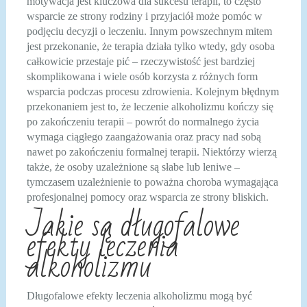
motywacja jest kluczowa dla sukcesu terapii, to często
wsparcie ze strony rodziny i przyjaciół może pomóc w
podjęciu decyzji o leczeniu. Innym powszechnym mitem
jest przekonanie, że terapia działa tylko wtedy, gdy osoba
całkowicie przestaje pić – rzeczywistość jest bardziej
skomplikowana i wiele osób korzysta z różnych form
wsparcia podczas procesu zdrowienia. Kolejnym błędnym
przekonaniem jest to, że leczenie alkoholizmu kończy się
po zakończeniu terapii – powrót do normalnego życia
wymaga ciągłego zaangażowania oraz pracy nad sobą
nawet po zakończeniu formalnej terapii. Niektórzy wierzą
także, że osoby uzależnione są słabe lub leniwe –
tymczasem uzależnienie to poważna choroba wymagająca
profesjonalnej pomocy oraz wsparcia ze strony bliskich.
Jakie są długofalowe
efekty leczenia
alkoholizmu
Długofalowe efekty leczenia alkoholizmu mogą być