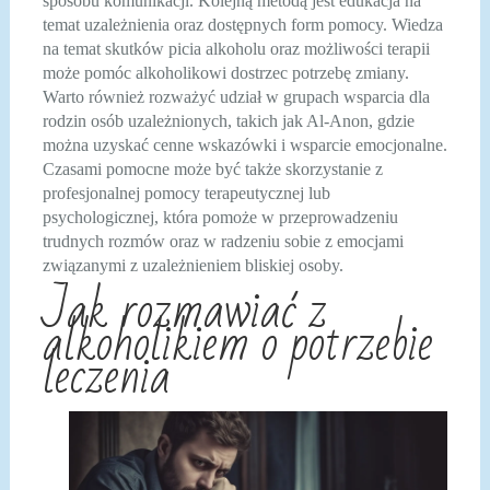
sposobu komunikacji. Kolejną metodą jest edukacja na
temat uzależnienia oraz dostępnych form pomocy. Wiedza
na temat skutków picia alkoholu oraz możliwości terapii
może pomóc alkoholikowi dostrzec potrzebę zmiany.
Warto również rozważyć udział w grupach wsparcia dla
rodzin osób uzależnionych, takich jak Al-Anon, gdzie
można uzyskać cenne wskazówki i wsparcie emocjonalne.
Czasami pomocne może być także skorzystanie z
profesjonalnej pomocy terapeutycznej lub
psychologicznej, która pomoże w przeprowadzeniu
trudnych rozmów oraz w radzeniu sobie z emocjami
związanymi z uzależnieniem bliskiej osoby.
Jak rozmawiać z
alkoholikiem o potrzebie
leczenia