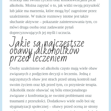
alkoholu. Można zapytać o to, jak widzi swoją przyszłość
lub jakie ma marzenia, które mogą być zagrożone przez
uzależnienie. W trakcie rozmowy istotne jest także
słuchanie aktywne – pokazanie zainteresowania tym, co
mówi druga osoba oraz zadawanie pytań
doprecyzowujących jej myśli i uczucia.
Jakie są najczęstsze
obawy alkoholików
przed leczeniem
Osoby uzależnione od alkoholu często mają wiele obaw
związanych z podjęciem decyzji o leczeniu. Jedną z
najczęstszych obaw jest strach przed utratą kontroli nad
swoim życiem oraz lęk przed tym, co przyniesie terapia.
Alkoholik może obawiać się bólu emocjonalnego
związane z konfrontacją ze swoimi problemami oraz
traumami z przeszłości. Dodatkowo wiele osób boi się
stygmatyzacji społecznej – obawy przed oceną ze strony