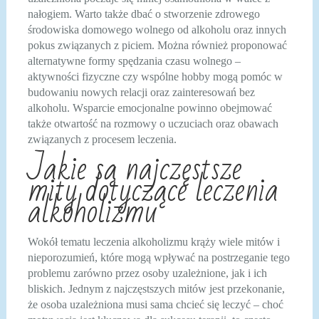
nałogiem. Warto także dbać o stworzenie zdrowego
środowiska domowego wolnego od alkoholu oraz innych
pokus związanych z piciem. Można również proponować
alternatywne formy spędzania czasu wolnego –
aktywności fizyczne czy wspólne hobby mogą pomóc w
budowaniu nowych relacji oraz zainteresowań bez
alkoholu. Wsparcie emocjonalne powinno obejmować
także otwartość na rozmowy o uczuciach oraz obawach
związanych z procesem leczenia.
Jakie są najczęstsze
mity dotyczące leczenia
alkoholizmu
Wokół tematu leczenia alkoholizmu krąży wiele mitów i
nieporozumień, które mogą wpływać na postrzeganie tego
problemu zarówno przez osoby uzależnione, jak i ich
bliskich. Jednym z najczęstszych mitów jest przekonanie,
że osoba uzależniona musi sama chcieć się leczyć – choć