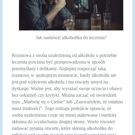
Jak namówić alkoholika do leczenia?
Rozmowa z osobą uzależnioną od alkoholu o potrzebie
leczenia powinna być przeprowadzona w sposób
przemyślany i delikatny. Najlepiej rozpocząć taką
rozmowę w spokojnym momencie, kiedy alkoholik nie
jest pod wpływem alkoholu i ma otwarty umysł na
dyskusję. Ważne jest, aby wyrażać swoje uczucia i obawy
bez oskarżeń czy krytyki. Można zacząć od stwierdzeń
typu „Martwię się o Ciebie” lub „Zauważyłem, że ostatnio
masz trudności”. Tego rodzaju podejście sprawia, że
osoba uzależniona czuje się mniej atakowana i bardziej
skłonna do wysłuchania drugiej strony. Warto również
zadawać pytania otwarte, które skłonią alkoholika do
refleksji nad swoim życiem oraz konsekwencjami picia