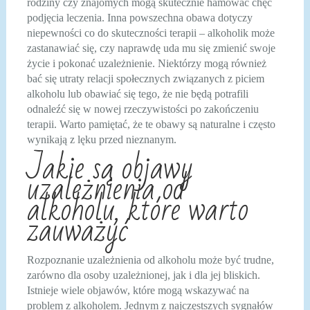
rodziny czy znajomych mogą skutecznie hamować chęć
podjęcia leczenia. Inna powszechna obawa dotyczy
niepewności co do skuteczności terapii – alkoholik może
zastanawiać się, czy naprawdę uda mu się zmienić swoje
życie i pokonać uzależnienie. Niektórzy mogą również
bać się utraty relacji społecznych związanych z piciem
alkoholu lub obawiać się tego, że nie będą potrafili
odnaleźć się w nowej rzeczywistości po zakończeniu
terapii. Warto pamiętać, że te obawy są naturalne i często
wynikają z lęku przed nieznanym.
Jakie są objawy
uzależnienia od
alkoholu, które warto
zauważyć
Rozpoznanie uzależnienia od alkoholu może być trudne,
zarówno dla osoby uzależnionej, jak i dla jej bliskich.
Istnieje wiele objawów, które mogą wskazywać na
problem z alkoholem. Jednym z najczęstszych sygnałów