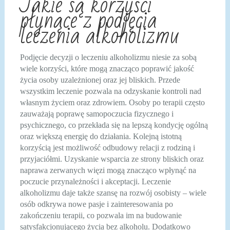
Jakie są korzyści
płynące z podjęcia
leczenia alkoholizmu
Podjęcie decyzji o leczeniu alkoholizmu niesie za sobą
wiele korzyści, które mogą znacząco poprawić jakość
życia osoby uzależnionej oraz jej bliskich. Przede
wszystkim leczenie pozwala na odzyskanie kontroli nad
własnym życiem oraz zdrowiem. Osoby po terapii często
zauważają poprawę samopoczucia fizycznego i
psychicznego, co przekłada się na lepszą kondycję ogólną
oraz większą energię do działania. Kolejną istotną
korzyścią jest możliwość odbudowy relacji z rodziną i
przyjaciółmi. Uzyskanie wsparcia ze strony bliskich oraz
naprawa zerwanych więzi mogą znacząco wpłynąć na
poczucie przynależności i akceptacji. Leczenie
alkoholizmu daje także szansę na rozwój osobisty – wiele
osób odkrywa nowe pasje i zainteresowania po
zakończeniu terapii, co pozwala im na budowanie
satysfakcjonującego życia bez alkoholu. Dodatkowo