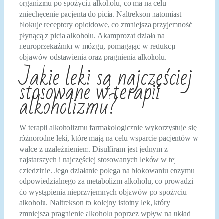
organizmu po spożyciu alkoholu, co ma na celu
zniechęcenie pacjenta do picia. Naltrekson natomiast
blokuje receptory opioidowe, co zmniejsza przyjemność
płynącą z picia alkoholu. Akamprozat działa na
neuroprzekaźniki w mózgu, pomagając w redukcji
objawów odstawienia oraz pragnienia alkoholu.
Jakie leki są najczęściej
stosowane w terapii
alkoholizmu?
W terapii alkoholizmu farmakologicznie wykorzystuje się
różnorodne leki, które mają na celu wsparcie pacjentów w
walce z uzależnieniem. Disulfiram jest jednym z
najstarszych i najczęściej stosowanych leków w tej
dziedzinie. Jego działanie polega na blokowaniu enzymu
odpowiedzialnego za metabolizm alkoholu, co prowadzi
do wystąpienia nieprzyjemnych objawów po spożyciu
alkoholu. Naltrekson to kolejny istotny lek, który
zmniejsza pragnienie alkoholu poprzez wpływ na układ