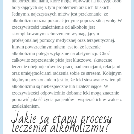
nieporozumieniami, które mogą wpływać na decyzje osób
borykających się z tym problemem oraz ich bliskich.
Jednym z najczęstszych mitów jest przekonanie, że
alkoholizm można pokonać jedynie poprzez silną wolę. W
rzeczywistości uzależnienie od alkoholu jest
skomplikowanym schorzeniem wymagającym
profesjonalnej pomocy medycznej oraz terapeutycznej.
Innym powszechnym mitem jest to, że leczenie
alkoholizmu polega wyłącznie na abstynencji. Choć
całkowite zaprzestanie picia jest kluczowe, skuteczne
leczenie obejmuje również pracę nad emocjami, relacjami
oraz umiejętnościami radzenia sobie ze stresem. Kolejnym
błędnym przekonaniem jest to, że leki stosowane w terapii
alkoholizmu są niebezpieczne lub uzależniające. W
rzeczywistości odpowiednio dobrane leki mogą znacznie
poprawić jakość życia pacjentów i wspierać ich w walce z
uzależnieniem.
Jakie są etapy procesu
leczenia alkoholizmu?