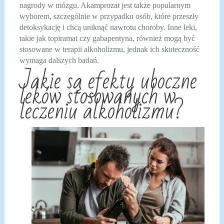
nagrody w mózgu. Akamprozat jest także popularnym
wyborem, szczególnie w przypadku osób, które przeszły
detoksykację i chcą uniknąć nawrotu choroby. Inne leki,
takie jak topiramat czy gabapentyna, również mogą być
stosowane w terapii alkoholizmu, jednak ich skuteczność
wymaga dalszych badań.
Jakie są efekty uboczne
leków stosowanych w
leczeniu alkoholizmu?