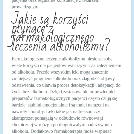
pacjenta oraz regularne konsultacje z lekarzem
prowadzącym.
Jakie są korzyści
płynące z
farmakologicznego
leczenia alkoholizmu?
Farmakologiczne leczenie alkoholizmu niesie ze sobą
wiele korzyści dla pacjentów walczących z uzależnieniem
od alkoholu. Przede wszystkim leki mogą znacznie
zmniejszyć pragnienie alkoholu oraz złagodzić objawy
odstawienia, co ułatwia proces detoksykacji i adaptacji do
życia bez alkoholu. Dzięki zastosowaniu odpowiednich
preparatów farmakologicznych pacjenci często czują się
bardziej stabilni emocjonalnie i są mniej narażeni na
nawroty choroby. Leki takie jak naltrekson czy
akamprozat pomagają w odbudowie równowagi
chemicznej w mózgu po długotrwałym nadużywaniu
alkoholu. Dodatkowo farmakoterapia może wspierać