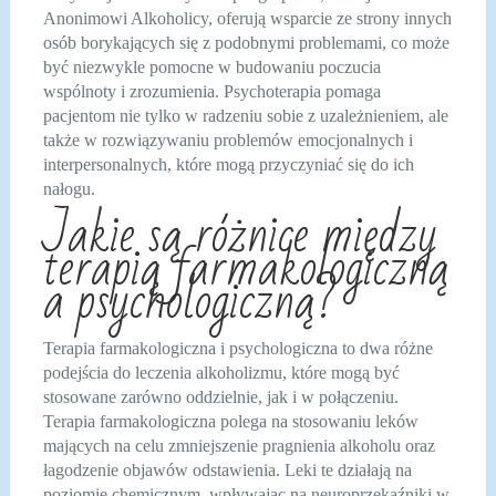
Anonimowi Alkoholicy, oferują wsparcie ze strony innych
osób borykających się z podobnymi problemami, co może
być niezwykle pomocne w budowaniu poczucia
wspólnoty i zrozumienia. Psychoterapia pomaga
pacjentom nie tylko w radzeniu sobie z uzależnieniem, ale
także w rozwiązywaniu problemów emocjonalnych i
interpersonalnych, które mogą przyczyniać się do ich
nałogu.
Jakie są różnice między
terapią farmakologiczną
a psychologiczną?
Terapia farmakologiczna i psychologiczna to dwa różne
podejścia do leczenia alkoholizmu, które mogą być
stosowane zarówno oddzielnie, jak i w połączeniu.
Terapia farmakologiczna polega na stosowaniu leków
mających na celu zmniejszenie pragnienia alkoholu oraz
łagodzenie objawów odstawienia. Leki te działają na
poziomie chemicznym, wpływając na neuroprzekaźniki w