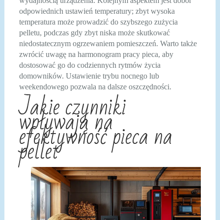
wydajnością urządzenia. Kolejnym aspektem jest dobór
odpowiednich ustawień temperatury; zbyt wysoka
temperatura może prowadzić do szybszego zużycia
pelletu, podczas gdy zbyt niska może skutkować
niedostatecznym ogrzewaniem pomieszczeń. Warto także
zwrócić uwagę na harmonogram pracy pieca, aby
dostosować go do codziennych rytmów życia
domowników. Ustawienie trybu nocnego lub
weekendowego pozwala na dalsze oszczędności.
Jakie czynniki
wpływają na
efektywność pieca na
pellet