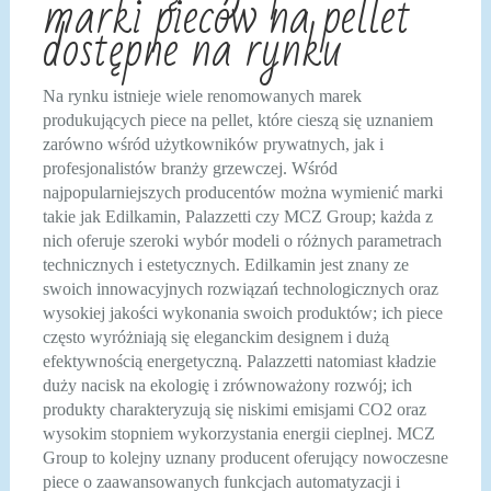
marki pieców na pellet
dostępne na rynku
Na rynku istnieje wiele renomowanych marek
produkujących piece na pellet, które cieszą się uznaniem
zarówno wśród użytkowników prywatnych, jak i
profesjonalistów branży grzewczej. Wśród
najpopularniejszych producentów można wymienić marki
takie jak Edilkamin, Palazzetti czy MCZ Group; każda z
nich oferuje szeroki wybór modeli o różnych parametrach
technicznych i estetycznych. Edilkamin jest znany ze
swoich innowacyjnych rozwiązań technologicznych oraz
wysokiej jakości wykonania swoich produktów; ich piece
często wyróżniają się eleganckim designem i dużą
efektywnością energetyczną. Palazzetti natomiast kładzie
duży nacisk na ekologię i zrównoważony rozwój; ich
produkty charakteryzują się niskimi emisjami CO2 oraz
wysokim stopniem wykorzystania energii cieplnej. MCZ
Group to kolejny uznany producent oferujący nowoczesne
piece o zaawansowanych funkcjach automatyzacji i