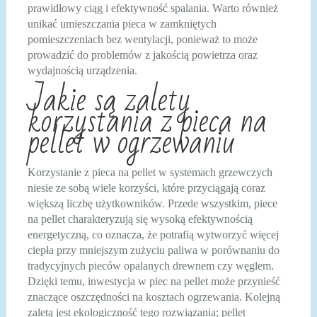
prawidłowy ciąg i efektywność spalania. Warto również
unikać umieszczania pieca w zamkniętych
pomieszczeniach bez wentylacji, ponieważ to może
prowadzić do problemów z jakością powietrza oraz
wydajnością urządzenia.
Jakie są zalety
korzystania z pieca na
pellet w ogrzewaniu
Korzystanie z pieca na pellet w systemach grzewczych
niesie ze sobą wiele korzyści, które przyciągają coraz
większą liczbę użytkowników. Przede wszystkim, piece
na pellet charakteryzują się wysoką efektywnością
energetyczną, co oznacza, że potrafią wytworzyć więcej
ciepła przy mniejszym zużyciu paliwa w porównaniu do
tradycyjnych pieców opalanych drewnem czy węglem.
Dzięki temu, inwestycja w piec na pellet może przynieść
znaczące oszczędności na kosztach ogrzewania. Kolejną
zaletą jest ekologiczność tego rozwiązania; pellet