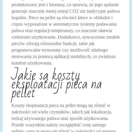
produkowany jest z biomasy, co sprawia, że jego spalanie
generuje znacznie mniej emisji CO2 niż tradycyjne paliwa
kopalne. Piece na pellet są również łatwe w obsłudze i
często wyposażone w automatyczne systemy podawania
paliwa oraz regulacji temperatury, co znacznie ułatwia
codzienne użytkowanie. Dodatkowo, nowoczesne modele
pieców oferują różnorodne funkcje, takie jak
programowalne termostaty czy możliwość zdalnego
sterowania za pomocą aplikacji mobilnych, co zwiększa
komfort użytkowania.
Jakie są koszty
eksploatacji pieca na
pellet
Koszty eksploatacji pieca na pellet mogą się różnić w
zależności od wielu czynników, takich jak lokalizacja,
rodzaj używanego paliwa oraz sposób użytkowania.
Przede wszystkim należy uwzględnić cenę samego
pelletu; ceny te mogą się różnić w zależności od regionu