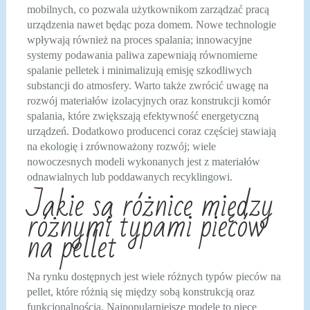
mobilnych, co pozwala użytkownikom zarządzać pracą
urządzenia nawet będąc poza domem. Nowe technologie
wpływają również na proces spalania; innowacyjne
systemy podawania paliwa zapewniają równomierne
spalanie pelletek i minimalizują emisję szkodliwych
substancji do atmosfery. Warto także zwrócić uwagę na
rozwój materiałów izolacyjnych oraz konstrukcji komór
spalania, które zwiększają efektywność energetyczną
urządzeń. Dodatkowo producenci coraz częściej stawiają
na ekologię i zrównoważony rozwój; wiele
nowoczesnych modeli wykonanych jest z materiałów
odnawialnych lub poddawanych recyklingowi.
Jakie są różnice między
różnymi typami pieców
na pellet
Na rynku dostępnych jest wiele różnych typów pieców na
pellet, które różnią się między sobą konstrukcją oraz
funkcjonalnością. Najpopularniejsze modele to piece