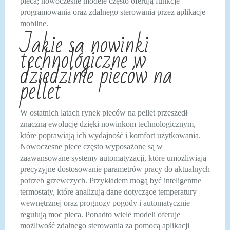
pieca; nowoczesne modele często oferują funkcje
programowania oraz zdalnego sterowania przez aplikacje
mobilne.
Jakie są nowinki
technologiczne w
dziedzinie pieców na
pellet
W ostatnich latach rynek pieców na pellet przeszedł
znaczną ewolucję dzięki nowinkom technologicznym,
które poprawiają ich wydajność i komfort użytkowania.
Nowoczesne piece często wyposażone są w
zaawansowane systemy automatyzacji, które umożliwiają
precyzyjne dostosowanie parametrów pracy do aktualnych
potrzeb grzewczych. Przykładem mogą być inteligentne
termostaty, które analizują dane dotyczące temperatury
wewnętrznej oraz prognozy pogody i automatycznie
regulują moc pieca. Ponadto wiele modeli oferuje
możliwość zdalnego sterowania za pomocą aplikacji