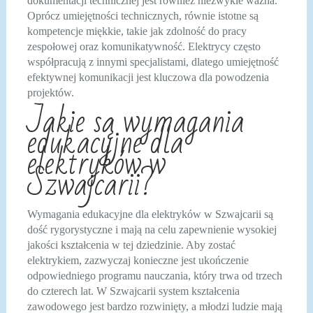
dokumentacji technicznej jest również niezwykle ważna.
Oprócz umiejętności technicznych, równie istotne są
kompetencje miękkie, takie jak zdolność do pracy
zespołowej oraz komunikatywność. Elektrycy często
współpracują z innymi specjalistami, dlatego umiejętność
efektywnej komunikacji jest kluczowa dla powodzenia
projektów.
Jakie są wymagania
edukacyjne dla
elektryków w
Szwajcarii?
Wymagania edukacyjne dla elektryków w Szwajcarii są
dość rygorystyczne i mają na celu zapewnienie wysokiej
jakości kształcenia w tej dziedzinie. Aby zostać
elektrykiem, zazwyczaj konieczne jest ukończenie
odpowiedniego programu nauczania, który trwa od trzech
do czterech lat. W Szwajcarii system kształcenia
zawodowego jest bardzo rozwinięty, a młodzi ludzie mają