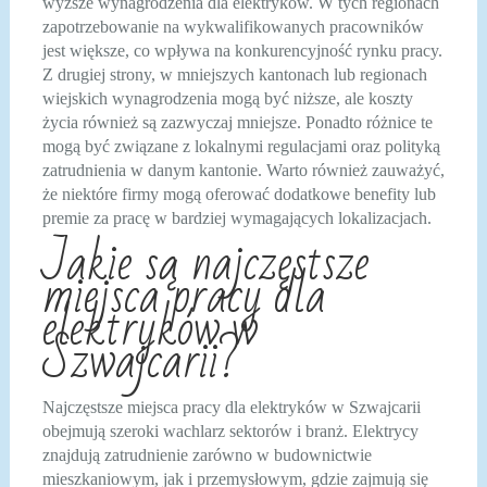
wyższe wynagrodzenia dla elektryków. W tych regionach
zapotrzebowanie na wykwalifikowanych pracowników
jest większe, co wpływa na konkurencyjność rynku pracy.
Z drugiej strony, w mniejszych kantonach lub regionach
wiejskich wynagrodzenia mogą być niższe, ale koszty
życia również są zazwyczaj mniejsze. Ponadto różnice te
mogą być związane z lokalnymi regulacjami oraz polityką
zatrudnienia w danym kantonie. Warto również zauważyć,
że niektóre firmy mogą oferować dodatkowe benefity lub
premie za pracę w bardziej wymagających lokalizacjach.
Jakie są najczęstsze
miejsca pracy dla
elektryków w
Szwajcarii?
Najczęstsze miejsca pracy dla elektryków w Szwajcarii
obejmują szeroki wachlarz sektorów i branż. Elektrycy
znajdują zatrudnienie zarówno w budownictwie
mieszkaniowym, jak i przemysłowym, gdzie zajmują się