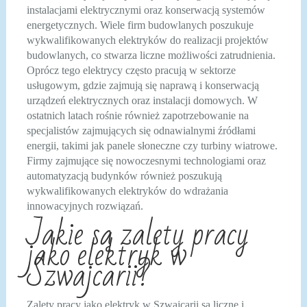
instalacjami elektrycznymi oraz konserwacją systemów
energetycznych. Wiele firm budowlanych poszukuje
wykwalifikowanych elektryków do realizacji projektów
budowlanych, co stwarza liczne możliwości zatrudnienia.
Oprócz tego elektrycy często pracują w sektorze
usługowym, gdzie zajmują się naprawą i konserwacją
urządzeń elektrycznych oraz instalacji domowych. W
ostatnich latach rośnie również zapotrzebowanie na
specjalistów zajmujących się odnawialnymi źródłami
energii, takimi jak panele słoneczne czy turbiny wiatrowe.
Firmy zajmujące się nowoczesnymi technologiami oraz
automatyzacją budynków również poszukują
wykwalifikowanych elektryków do wdrażania
innowacyjnych rozwiązań.
Jakie są zalety pracy
jako elektryk w
Szwajcarii?
Zalety pracy jako elektryk w Szwajcarii są liczne i