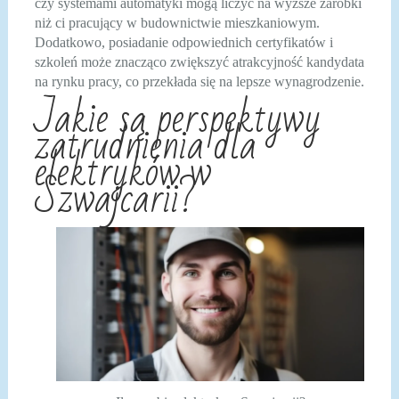
czy systemami automatyki mogą liczyć na wyższe zarobki
niż ci pracujący w budownictwie mieszkaniowym.
Dodatkowo, posiadanie odpowiednich certyfikatów i
szkoleń może znacząco zwiększyć atrakcyjność kandydata
na rynku pracy, co przekłada się na lepsze wynagrodzenie.
Jakie są perspektywy
zatrudnienia dla
elektryków w
Szwajcarii?