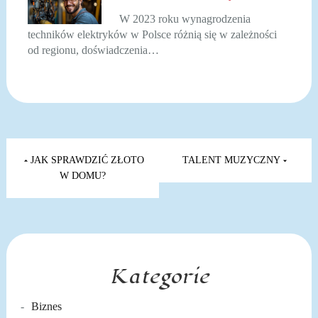
W 2023 roku wynagrodzenia
techników elektryków w Polsce różnią się w zależności
od regionu, doświadczenia…
Nawigacja
wpisu
JAK SPRAWDZIĆ ZŁOTO
TALENT MUZYCZNY
W DOMU?
Kategorie
Biznes