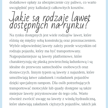
dodatkowe opłaty za ubezpieczenie czy paliwo, co warto
uwzględnić przy kalkulacji całkowitych kosztów.
Jakie są rodzaje lawet
dostępnych na rynku?
Na rynku dostępnych jest wiele rodzajów lawet, które
różnią się między sobą konstrukcją oraz przeznaczeniem.
Wybór odpowiedniej lawety zależy przede wszystkim od
rodzaju pojazdu, który ma być transportowany.
Najpopularniejsze są lawety platformowe, które
charakteryzują się płaską powierzchnią ładunkową i są
idealne do przewozu samochodów osobowych oraz
dostawczych. Innym typem są lawety z najazdem, które
umożliwiają łatwe załadunek i rozładunek pojazdów
dzięki specjalnym rampom. Dla osób potrzebujących
transportować motocykle lub quady dostępne są także
mniejsze lawety przystosowane do tego celu. Warto
również zwrócić uwagę na lawety z windą hydrauliczną,
które ułatwiają załadunek cięższych pojazdów, takich jak