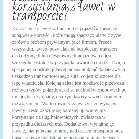
korzystania z lawet w
transporcie?
Korzystanie z lawet w transporcie pojazdów niesie ze
sobą wiele korzyści, które mogą znacząco ułatwić życie
zarówno osobom prywatnym, jak i firmom. Przede
wszystkim, lawety pozwalają na bezpieczny transport
uszkodzonych lub niesprawnych pojazdów, co jest
szczególnie istotne w przypadku awarii na drodze. Dzięki
specjalnej konstrukcji lawet można uniknąć dodatkowych
uszkodzeń transportowanego auta, co jest kluczowe dla
jego właściciela. Kolejną zaletą jest możliwość przewozu
różnych typów pojazdów, od samochodów osobowych po
motocykle czy quady, co czyni lawety wszechstronnym
rozwiązaniem. Warto również zauważyć, że wynajem
lawety często okazuje się bardziej opłacalny niż
korzystanie z usług holowniczych, zwłaszcza w
przypadku dłuższych tras. Dodatkowo, wynajmując
lawetę, mamy pełną kontrolę nad czasem transportu oraz
trasą, co może być istotne w przypadku pilnych zleceń.