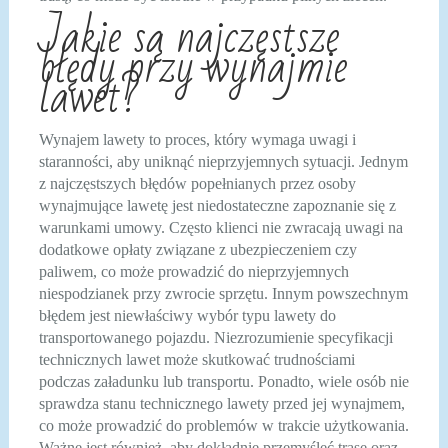
Jakie są najczęstsze
błędy przy wynajmie
lawet?
Wynajem lawety to proces, który wymaga uwagi i
staranności, aby uniknąć nieprzyjemnych sytuacji. Jednym
z najczęstszych błędów popełnianych przez osoby
wynajmujące lawetę jest niedostateczne zapoznanie się z
warunkami umowy. Często klienci nie zwracają uwagi na
dodatkowe opłaty związane z ubezpieczeniem czy
paliwem, co może prowadzić do nieprzyjemnych
niespodzianek przy zwrocie sprzętu. Innym powszechnym
błędem jest niewłaściwy wybór typu lawety do
transportowanego pojazdu. Niezrozumienie specyfikacji
technicznych lawet może skutkować trudnościami
podczas załadunku lub transportu. Ponadto, wiele osób nie
sprawdza stanu technicznego lawety przed jej wynajmem,
co może prowadzić do problemów w trakcie użytkowania.
Ważne jest również, aby dokładnie przemyśleć trasę oraz