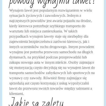
powody wynajmu lawet?
Wynajem lawet jest popularnym rozwiązaniem w wielu
sytuacjach życiowych i zawodowych. Jednym z
najczęstszych powodów jest awaria pojazdu na drodze,
kiedy kierowca potrzebuje szybkiego transportu do
warsztatu lub miejsca zamieszkania. W takich
przypadkach wynajem lawety staje się niezbędny dla
zapewnienia bezpieczeństwa zarówno kierowcy, jak i
innych uczestników ruchu drogowego. Innym powodem
wynajmu jest potrzeba przewozu samochodu na długich
dystansach, na przykład podczas przeprowadzki lub
zakupu nowego auta w innym mieście. Osoby zajmujące
się motoryzacją często decydują się na wynajem lawet do
transportu samochodów zabytkowych lub sportowych na
wystawy czy zawody. Również firmy zajmujące się
sprzedażą aut często korzystają z usług wypożyczalni
lawet do przewozu swoich towarów między salonami a
klientami.
Jakie są zalety