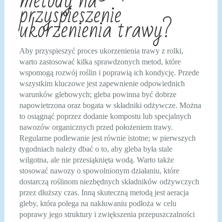
metody na
przyspieszenie
ukorzenienia trawy?
Aby przyspieszyć proces ukorzenienia trawy z rolki,
warto zastosować kilka sprawdzonych metod, które
wspomogą rozwój roślin i poprawią ich kondycję. Przede
wszystkim kluczowe jest zapewnienie odpowiednich
warunków glebowych; gleba powinna być dobrze
napowietrzona oraz bogata w składniki odżywcze. Można
to osiągnąć poprzez dodanie kompostu lub specjalnych
nawozów organicznych przed położeniem trawy.
Regularne podlewanie jest równie istotne; w pierwszych
tygodniach należy dbać o to, aby gleba była stale
wilgotna, ale nie przesiąknięta wodą. Warto także
stosować nawozy o spowolnionym działaniu, które
dostarczą roślinom niezbędnych składników odżywczych
przez dłuższy czas. Inną skuteczną metodą jest aeracja
gleby, która polega na nakłuwaniu podłoża w celu
poprawy jego struktury i zwiększenia przepuszczalności