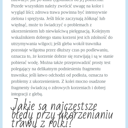
Przede wszystkim należy zwrócić uwagę na kolor i
wygląd liści; zdrowa trawa powinna być intensywnie
zielona i sprężysta. Jeśli liście zaczynają żółknąć lub
więdnąć, może to świadczyć o problemach z
ukorzenieniem lub niewłaściwą pielęgnacją. Kolejnym
wskaźnikiem dobrego stanu korzeni jest ich zdolność do
utrzymywania wilgoci; jeśli gleba wokół trawnika
pozostaje wilgotna przez dłuższy czas po podlewaniu,
oznacza to, że korzenie dobrze się rozwijają i są w stanie
pobierać wodę. Można także przeprowadzić prosty test
polegający na delikatnym podniesieniu fragmentu
trawnika; jeśli łatwo odchodzi od podłoża, oznacza to
problemy z ukorzenieniem. Z kolei mocno osadzone
fragmenty świadczą o zdrowych korzeniach i dobrej
integracji z glebą.
Jakie są najczęstsze
błędy przy ukorzenianiu
trawy z rolki?