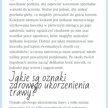
nawilżanie podłoża, aby zapewnić korzeniom optymalne
warunki do wzrostu. Ważne jest jednak, aby unikać
przelania gleby, co mogłoby prowadzić do gnicia korzeni.
Kolejnym istotnym krokiem jest unikanie intensywnego
użytkowania trawnika w pierwszym miesiącu po jego
założeniu; należy ograniczyć chodzenie po nim oraz
wszelkie prace ogrodowe, które mogłyby uszkodzić
delikatne korzenie. Dobrze jest także monitorować stan
trawnika pod kątem ewentualnych chorób czy
szkodników; wczesna interwencja może uratować młode
rośliny przed poważnymi problemami. Po około dwóch
tygodniach można zacząć delikatnie kosić trawnik, co
pobudzi jego wzrost i zagęszczenie.
Jakie są oznaki
zdrowego ukorzenienia
trawy?
Oznaki zdrowego ukorzenienia trawy z rolki można
zauważyć już po kilku tygodniach od jej położenia.