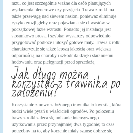
razu, co jest szczególnie ważne dla osób planujących
wydarzenia plenerowe czy przyjęcia. Trawa z rolki ma
także przewagę nad siewem nasion, ponieważ eliminuje
ryzyko erozji gleby oraz pojawiania się chwastów w
początkowej fazie wzrostu. Ponadto jej instalacja jest
stosunkowo prosta i szybka; wystarczy odpowiednio
przygotować podłoże i ułożyć gotowe maty. Trawa z rolki
charakteryzuje się także lepszą jakością oraz większą
odpornością na choroby i szkodniki dzięki starannemu
hodowaniu oraz pielęgnacji przed sprzedażą.
Jak długo można
korzystać z trawnika po
założeniu?
Korzystanie z nowo założonego trawnika to kwestia, która
budzi wiele pytań u właścicieli ogrodów. Po położeniu
trawy z rolki zaleca się unikanie intensywnego
użytkowania przez przynajmniej dwa tygodnie; to czas
potrzebny na to, aby korzenie miały szansę dobrze się