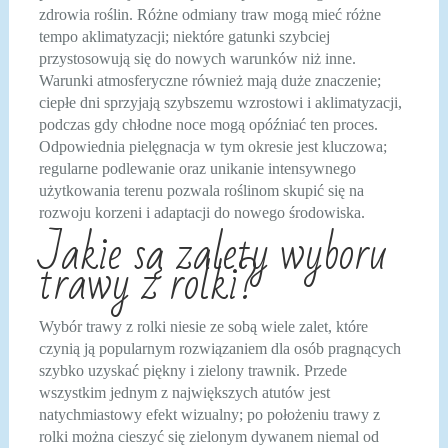
zdrowia roślin. Różne odmiany traw mogą mieć różne
tempo aklimatyzacji; niektóre gatunki szybciej
przystosowują się do nowych warunków niż inne.
Warunki atmosferyczne również mają duże znaczenie;
ciepłe dni sprzyjają szybszemu wzrostowi i aklimatyzacji,
podczas gdy chłodne noce mogą opóźniać ten proces.
Odpowiednia pielęgnacja w tym okresie jest kluczowa;
regularne podlewanie oraz unikanie intensywnego
użytkowania terenu pozwala roślinom skupić się na
rozwoju korzeni i adaptacji do nowego środowiska.
Jakie są zalety wyboru
trawy z rolki?
Wybór trawy z rolki niesie ze sobą wiele zalet, które
czynią ją popularnym rozwiązaniem dla osób pragnących
szybko uzyskać piękny i zielony trawnik. Przede
wszystkim jednym z największych atutów jest
natychmiastowy efekt wizualny; po położeniu trawy z
rolki można cieszyć się zielonym dywanem niemal od