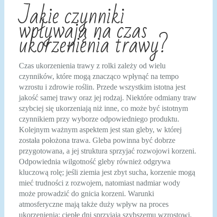
Jakie czynniki
wpływają na czas
ukorzenienia trawy?
Czas ukorzenienia trawy z rolki zależy od wielu
czynników, które mogą znacząco wpłynąć na tempo
wzrostu i zdrowie roślin. Przede wszystkim istotna jest
jakość samej trawy oraz jej rodzaj. Niektóre odmiany traw
szybciej się ukorzeniają niż inne, co może być istotnym
czynnikiem przy wyborze odpowiedniego produktu.
Kolejnym ważnym aspektem jest stan gleby, w której
została położona trawa. Gleba powinna być dobrze
przygotowana, a jej struktura sprzyjać rozwojowi korzeni.
Odpowiednia wilgotność gleby również odgrywa
kluczową rolę; jeśli ziemia jest zbyt sucha, korzenie mogą
mieć trudności z rozwojem, natomiast nadmiar wody
może prowadzić do gnicia korzeni. Warunki
atmosferyczne mają także duży wpływ na proces
ukorzenienia; ciepłe dni sprzyjają szybszemu wzrostowi,