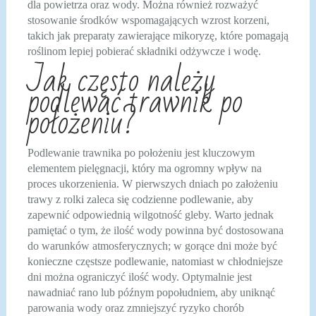
dla powietrza oraz wody. Można również rozważyć
stosowanie środków wspomagających wzrost korzeni,
takich jak preparaty zawierające mikoryzę, które pomagają
roślinom lepiej pobierać składniki odżywcze i wodę.
Jak często należy
podlewać trawnik po
położeniu?
Podlewanie trawnika po położeniu jest kluczowym
elementem pielęgnacji, który ma ogromny wpływ na
proces ukorzenienia. W pierwszych dniach po założeniu
trawy z rolki zaleca się codzienne podlewanie, aby
zapewnić odpowiednią wilgotność gleby. Warto jednak
pamiętać o tym, że ilość wody powinna być dostosowana
do warunków atmosferycznych; w gorące dni może być
konieczne częstsze podlewanie, natomiast w chłodniejsze
dni można ograniczyć ilość wody. Optymalnie jest
nawadniać rano lub późnym popołudniem, aby uniknąć
parowania wody oraz zmniejszyć ryzyko chorób