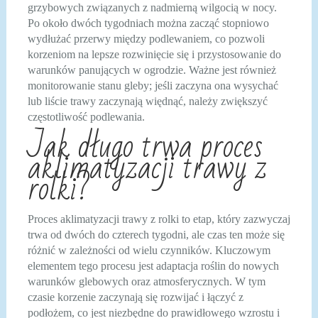
grzybowych związanych z nadmierną wilgocią w nocy.
Po około dwóch tygodniach można zacząć stopniowo
wydłużać przerwy między podlewaniem, co pozwoli
korzeniom na lepsze rozwinięcie się i przystosowanie do
warunków panujących w ogrodzie. Ważne jest również
monitorowanie stanu gleby; jeśli zaczyna ona wysychać
lub liście trawy zaczynają więdnąć, należy zwiększyć
częstotliwość podlewania.
Jak długo trwa proces
aklimatyzacji trawy z
rolki?
Proces aklimatyzacji trawy z rolki to etap, który zazwyczaj
trwa od dwóch do czterech tygodni, ale czas ten może się
różnić w zależności od wielu czynników. Kluczowym
elementem tego procesu jest adaptacja roślin do nowych
warunków glebowych oraz atmosferycznych. W tym
czasie korzenie zaczynają się rozwijać i łączyć z
podłożem, co jest niezbędne do prawidłowego wzrostu i