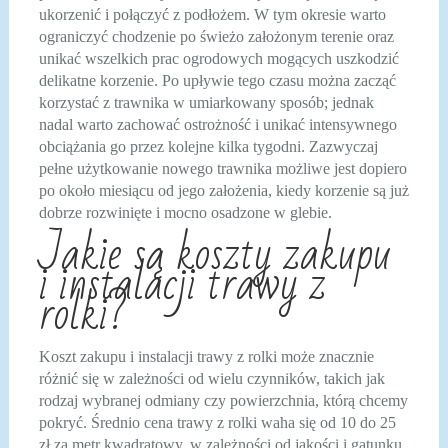
ukorzenić i połączyć z podłożem. W tym okresie warto
ograniczyć chodzenie po świeżo założonym terenie oraz
unikać wszelkich prac ogrodowych mogących uszkodzić
delikatne korzenie. Po upływie tego czasu można zacząć
korzystać z trawnika w umiarkowany sposób; jednak
nadal warto zachować ostrożność i unikać intensywnego
obciążania go przez kolejne kilka tygodni. Zazwyczaj
pełne użytkowanie nowego trawnika możliwe jest dopiero
po około miesiącu od jego założenia, kiedy korzenie są już
dobrze rozwinięte i mocno osadzone w glebie.
Jakie są koszty zakupu
i instalacji trawy z
rolki?
Koszt zakupu i instalacji trawy z rolki może znacznie
różnić się w zależności od wielu czynników, takich jak
rodzaj wybranej odmiany czy powierzchnia, którą chcemy
pokryć. Średnio cena trawy z rolki waha się od 10 do 25
zł za metr kwadratowy, w zależności od jakości i gatunku.