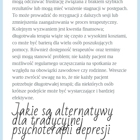
mogą odczuwać frustrację związana z brakiem szybkich
rezultatów lub mogą mieć wrażenie stagnacji w postępach.
To może prowadzić do rezygnacji z dalszych sesji lub
zmniejszenia zaangażowania w proces terapeutyczny.
Kolejnym wyzwaniem jest kwestia finansowa;
długotrwała terapia wiąże się często z wysokimi kosztami,
co może być barierą dla wielu osób poszukujących
pomocy. Również dostępność terapeutów oraz terminy
sesji mogą stanowić problem; nie każdy pacjent ma
możliwość regularnego uczęszczania na spotkania ze
względu na obowiązki zawodowe czy rodzinne. Wreszcie
warto zwrócić uwagę na to, że nie każdy pacjent
potrzebuje długotrwałej terapii; dla niektórych osób
krótsze podejście może być wystarczające i bardziej
efektywne.
Jakie są alternatywy
dla tradycyjnej
psychoterapii depresji