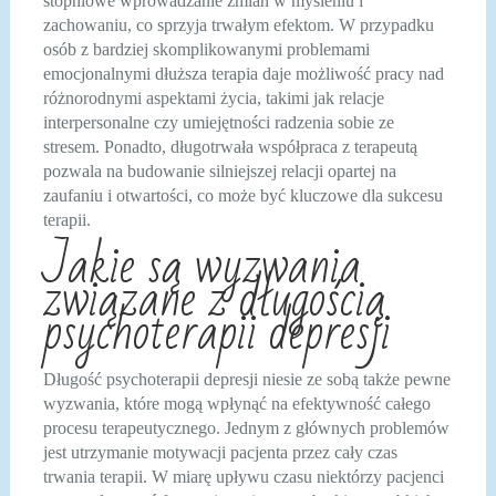
stopniowe wprowadzanie zmian w myśleniu i
zachowaniu, co sprzyja trwałym efektom. W przypadku
osób z bardziej skomplikowanymi problemami
emocjonalnymi dłuższa terapia daje możliwość pracy nad
różnorodnymi aspektami życia, takimi jak relacje
interpersonalne czy umiejętności radzenia sobie ze
stresem. Ponadto, długotrwała współpraca z terapeutą
pozwala na budowanie silniejszej relacji opartej na
zaufaniu i otwartości, co może być kluczowe dla sukcesu
terapii.
Jakie są wyzwania
związane z długością
psychoterapii depresji
Długość psychoterapii depresji niesie ze sobą także pewne
wyzwania, które mogą wpłynąć na efektywność całego
procesu terapeutycznego. Jednym z głównych problemów
jest utrzymanie motywacji pacjenta przez cały czas
trwania terapii. W miarę upływu czasu niektórzy pacjenci