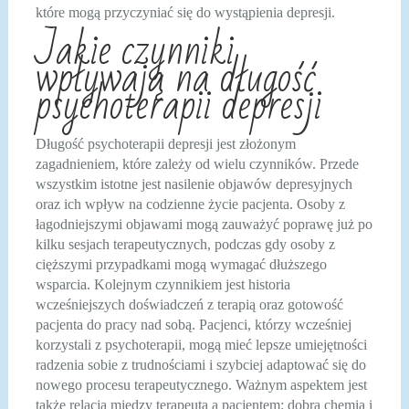
które mogą przyczyniać się do wystąpienia depresji.
Jakie czynniki
wpływają na długość
psychoterapii depresji
Długość psychoterapii depresji jest złożonym
zagadnieniem, które zależy od wielu czynników. Przede
wszystkim istotne jest nasilenie objawów depresyjnych
oraz ich wpływ na codzienne życie pacjenta. Osoby z
łagodniejszymi objawami mogą zauważyć poprawę już po
kilku sesjach terapeutycznych, podczas gdy osoby z
cięższymi przypadkami mogą wymagać dłuższego
wsparcia. Kolejnym czynnikiem jest historia
wcześniejszych doświadczeń z terapią oraz gotowość
pacjenta do pracy nad sobą. Pacjenci, którzy wcześniej
korzystali z psychoterapii, mogą mieć lepsze umiejętności
radzenia sobie z trudnościami i szybciej adaptować się do
nowego procesu terapeutycznego. Ważnym aspektem jest
także relacja między terapeutą a pacjentem; dobra chemia i