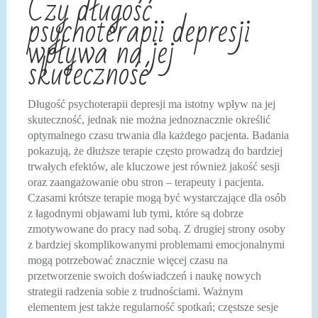
Czy długość
psychoterapii depresji
wpływa na jej
skuteczność
Długość psychoterapii depresji ma istotny wpływ na jej
skuteczność, jednak nie można jednoznacznie określić
optymalnego czasu trwania dla każdego pacjenta. Badania
pokazują, że dłuższe terapie często prowadzą do bardziej
trwałych efektów, ale kluczowe jest również jakość sesji
oraz zaangażowanie obu stron – terapeuty i pacjenta.
Czasami krótsze terapie mogą być wystarczające dla osób
z łagodnymi objawami lub tymi, które są dobrze
zmotywowane do pracy nad sobą. Z drugiej strony osoby
z bardziej skomplikowanymi problemami emocjonalnymi
mogą potrzebować znacznie więcej czasu na
przetworzenie swoich doświadczeń i naukę nowych
strategii radzenia sobie z trudnościami. Ważnym
elementem jest także regularność spotkań; częstsze sesje