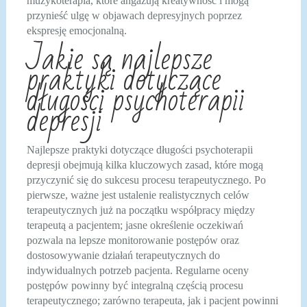
muzykoterapia, które angażują kreatywność i mogą
przynieść ulgę w objawach depresyjnych poprzez
ekspresję emocjonalną.
Jakie są najlepsze
praktyki dotyczące
długości psychoterapii
depresji
Najlepsze praktyki dotyczące długości psychoterapii
depresji obejmują kilka kluczowych zasad, które mogą
przyczynić się do sukcesu procesu terapeutycznego. Po
pierwsze, ważne jest ustalenie realistycznych celów
terapeutycznych już na początku współpracy między
terapeutą a pacjentem; jasne określenie oczekiwań
pozwala na lepsze monitorowanie postępów oraz
dostosowywanie działań terapeutycznych do
indywidualnych potrzeb pacjenta. Regularne oceny
postępów powinny być integralną częścią procesu
terapeutycznego; zarówno terapeuta, jak i pacjent powinni