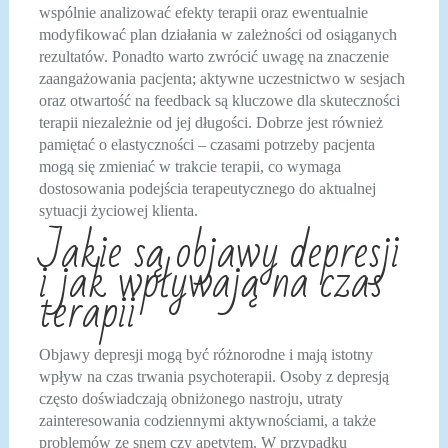
wspólnie analizować efekty terapii oraz ewentualnie
modyfikować plan działania w zależności od osiąganych
rezultatów. Ponadto warto zwrócić uwagę na znaczenie
zaangażowania pacjenta; aktywne uczestnictwo w sesjach
oraz otwartość na feedback są kluczowe dla skuteczności
terapii niezależnie od jej długości. Dobrze jest również
pamiętać o elastyczności – czasami potrzeby pacjenta
mogą się zmieniać w trakcie terapii, co wymaga
dostosowania podejścia terapeutycznego do aktualnej
sytuacji życiowej klienta.
Jakie są objawy depresji
i jak wpływają na czas
terapii
Objawy depresji mogą być różnorodne i mają istotny
wpływ na czas trwania psychoterapii. Osoby z depresją
często doświadczają obniżonego nastroju, utraty
zainteresowania codziennymi aktywnościami, a także
problemów ze snem czy apetytem. W przypadku