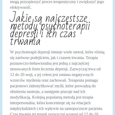
mogą przyspieszyć proces terapeutyczny i zwiększyć jego
efektywność.
Jakie są najczęstsze
metody psychoterapii
depresji i ich czas
trwania
W psychoterapii depresji istnieje wiele metod, które różnią
się zarówno podejściem, jak i czasem trwania. Terapia
poznawczo-behawioralna jest jedną z najczęściej
stosowanych form leczenia depresji. Zazwyczaj trwa od
12 do 20 sesji, a jej celem jest zmiana negatywnych
wzorców myślenia oraz zachowań. Terapeuta pomaga
pacjentowi zidentyfikować myśli, które prowadzą do
obniżenia nastroju, a następnie pracuje nad ich
modyfikacją. Kolejną popularną metodą jest terapia
interpersonalna, która koncentruje się na relacjach
międzyludzkich i ich wpływie na samopoczucie pacjenta.
Czas trwania tej terapii zazwyczaj wynosi od 12 do 16