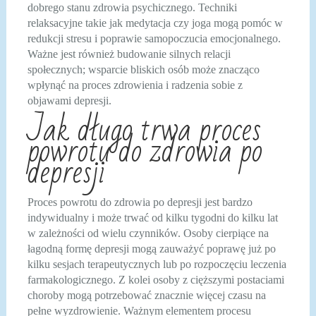
dobrego stanu zdrowia psychicznego. Techniki
relaksacyjne takie jak medytacja czy joga mogą pomóc w
redukcji stresu i poprawie samopoczucia emocjonalnego.
Ważne jest również budowanie silnych relacji
społecznych; wsparcie bliskich osób może znacząco
wpłynąć na proces zdrowienia i radzenia sobie z
objawami depresji.
Jak długo trwa proces
powrotu do zdrowia po
depresji
Proces powrotu do zdrowia po depresji jest bardzo
indywidualny i może trwać od kilku tygodni do kilku lat
w zależności od wielu czynników. Osoby cierpiące na
łagodną formę depresji mogą zauważyć poprawę już po
kilku sesjach terapeutycznych lub po rozpoczęciu leczenia
farmakologicznego. Z kolei osoby z cięższymi postaciami
choroby mogą potrzebować znacznie więcej czasu na
pełne wyzdrowienie. Ważnym elementem procesu