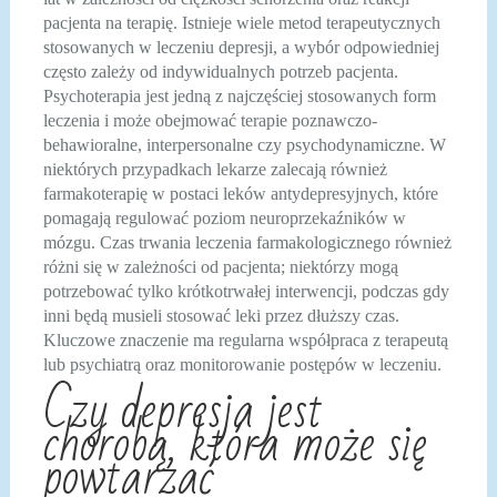
pacjenta na terapię. Istnieje wiele metod terapeutycznych
stosowanych w leczeniu depresji, a wybór odpowiedniej
często zależy od indywidualnych potrzeb pacjenta.
Psychoterapia jest jedną z najczęściej stosowanych form
leczenia i może obejmować terapie poznawczo-
behawioralne, interpersonalne czy psychodynamiczne. W
niektórych przypadkach lekarze zalecają również
farmakoterapię w postaci leków antydepresyjnych, które
pomagają regulować poziom neuroprzekaźników w
mózgu. Czas trwania leczenia farmakologicznego również
różni się w zależności od pacjenta; niektórzy mogą
potrzebować tylko krótkotrwałej interwencji, podczas gdy
inni będą musieli stosować leki przez dłuższy czas.
Kluczowe znaczenie ma regularna współpraca z terapeutą
lub psychiatrą oraz monitorowanie postępów w leczeniu.
Czy depresja jest
chorobą, która może się
powtarzać