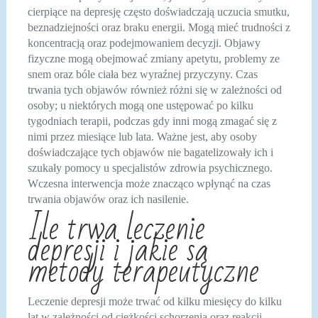
cierpiące na depresję często doświadczają uczucia smutku,
beznadziejności oraz braku energii. Mogą mieć trudności z
koncentracją oraz podejmowaniem decyzji. Objawy
fizyczne mogą obejmować zmiany apetytu, problemy ze
snem oraz bóle ciała bez wyraźnej przyczyny. Czas
trwania tych objawów również różni się w zależności od
osoby; u niektórych mogą one ustępować po kilku
tygodniach terapii, podczas gdy inni mogą zmagać się z
nimi przez miesiące lub lata. Ważne jest, aby osoby
doświadczające tych objawów nie bagatelizowały ich i
szukały pomocy u specjalistów zdrowia psychicznego.
Wczesna interwencja może znacząco wpłynąć na czas
trwania objawów oraz ich nasilenie.
Ile trwa leczenie
depresji i jakie są
metody terapeutyczne
Leczenie depresji może trwać od kilku miesięcy do kilku
lat w zależności od ciężkości schorzenia oraz reakcji