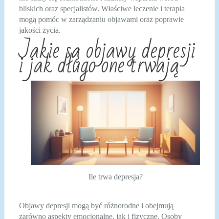
bliskich oraz specjalistów. Właściwe leczenie i terapia
mogą pomóc w zarządzaniu objawami oraz poprawie
jakości życia.
Jakie są objawy depresji
i jak długo one trwają
Ile trwa depresja?
Objawy depresji mogą być różnorodne i obejmują
zarówno aspekty emocjonalne, jak i fizyczne. Osoby