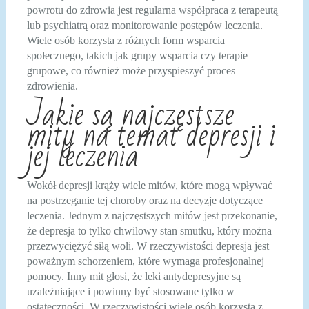
powrotu do zdrowia jest regularna współpraca z terapeutą
lub psychiatrą oraz monitorowanie postępów leczenia.
Wiele osób korzysta z różnych form wsparcia
społecznego, takich jak grupy wsparcia czy terapie
grupowe, co również może przyspieszyć proces
zdrowienia.
Jakie są najczęstsze
mity na temat depresji i
jej leczenia
Wokół depresji krąży wiele mitów, które mogą wpływać
na postrzeganie tej choroby oraz na decyzje dotyczące
leczenia. Jednym z najczęstszych mitów jest przekonanie,
że depresja to tylko chwilowy stan smutku, który można
przezwyciężyć siłą woli. W rzeczywistości depresja jest
poważnym schorzeniem, które wymaga profesjonalnej
pomocy. Inny mit głosi, że leki antydepresyjne są
uzależniające i powinny być stosowane tylko w
ostateczności. W rzeczywistości wiele osób korzysta z