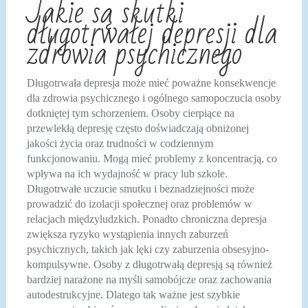
Jakie są skutki
długotrwałej depresji dla
zdrowia psychicznego
Długotrwała depresja może mieć poważne konsekwencje
dla zdrowia psychicznego i ogólnego samopoczucia osoby
dotkniętej tym schorzeniem. Osoby cierpiące na
przewlekłą depresję często doświadczają obniżonej
jakości życia oraz trudności w codziennym
funkcjonowaniu. Mogą mieć problemy z koncentracją, co
wpływa na ich wydajność w pracy lub szkole.
Długotrwałe uczucie smutku i beznadziejności może
prowadzić do izolacji społecznej oraz problemów w
relacjach międzyludzkich. Ponadto chroniczna depresja
zwiększa ryzyko wystąpienia innych zaburzeń
psychicznych, takich jak lęki czy zaburzenia obsesyjno-
kompulsywne. Osoby z długotrwałą depresją są również
bardziej narażone na myśli samobójcze oraz zachowania
autodestrukcyjne. Dlatego tak ważne jest szybkie