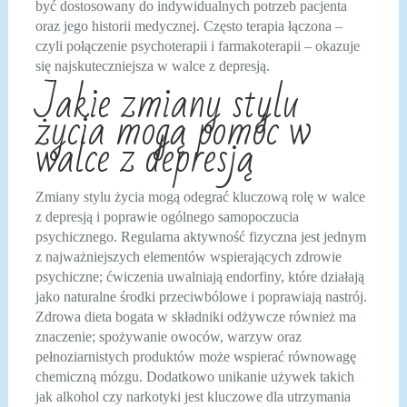
być dostosowany do indywidualnych potrzeb pacjenta
oraz jego historii medycznej. Często terapia łączona –
czyli połączenie psychoterapii i farmakoterapii – okazuje
się najskuteczniejsza w walce z depresją.
Jakie zmiany stylu
życia mogą pomóc w
walce z depresją
Zmiany stylu życia mogą odegrać kluczową rolę w walce
z depresją i poprawie ogólnego samopoczucia
psychicznego. Regularna aktywność fizyczna jest jednym
z najważniejszych elementów wspierających zdrowie
psychiczne; ćwiczenia uwalniają endorfiny, które działają
jako naturalne środki przeciwbólowe i poprawiają nastrój.
Zdrowa dieta bogata w składniki odżywcze również ma
znaczenie; spożywanie owoców, warzyw oraz
pełnoziarnistych produktów może wspierać równowagę
chemiczną mózgu. Dodatkowo unikanie używek takich
jak alkohol czy narkotyki jest kluczowe dla utrzymania