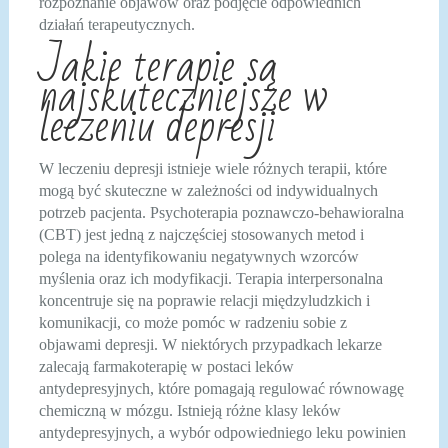
rozpoznanie objawów oraz podjęcie odpowiednich
działań terapeutycznych.
Jakie terapie są
najskuteczniejsze w
leczeniu depresji
W leczeniu depresji istnieje wiele różnych terapii, które
mogą być skuteczne w zależności od indywidualnych
potrzeb pacjenta. Psychoterapia poznawczo-behawioralna
(CBT) jest jedną z najczęściej stosowanych metod i
polega na identyfikowaniu negatywnych wzorców
myślenia oraz ich modyfikacji. Terapia interpersonalna
koncentruje się na poprawie relacji międzyludzkich i
komunikacji, co może pomóc w radzeniu sobie z
objawami depresji. W niektórych przypadkach lekarze
zalecają farmakoterapię w postaci leków
antydepresyjnych, które pomagają regulować równowagę
chemiczną w mózgu. Istnieją różne klasy leków
antydepresyjnych, a wybór odpowiedniego leku powinien