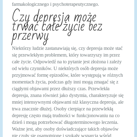
farmakologicznego i psychoterapeutycznego.
Czy depresja może
trwać całe życie bez
przerwy
Niektórzy ludzie zastanawiają się, czy depresja może stać
się przewlekłym problemem, który towarzyszy im przez
całe życie. Odpowiedź na to pytanie jest złożona i zależy
od wielu czynników. U niektórych osób depresja może
przyjmować formę epizodów, które występują w różnych
momentach życia, podczas gdy inni mogą zmagać się z
ciągłymi objawami przez dłuższy czas. Przewlekła
depresja, znana również jako dystymia, charakteryzuje się
mniej intensywnymi objawami niż klasyczna depresja, ale
trwa znacznie dłużej. Osoby cierpiące na przewlekłą
depresję często mają trudności w funkcjonowaniu na co
dzień i mogą potrzebować długoterminowego leczenia.
Ważne jest, aby osoby doświadczające takich objawów
nie czuły się osamotnione i szukały wsparcia wśród