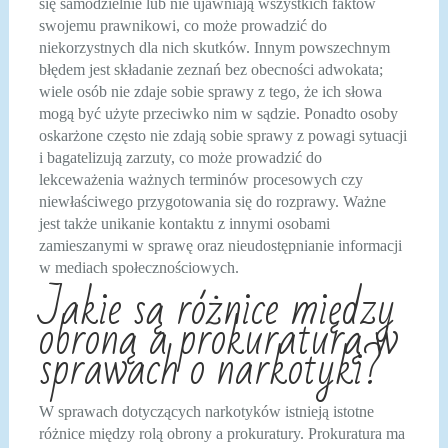
się samodzielnie lub nie ujawniają wszystkich faktów
swojemu prawnikowi, co może prowadzić do
niekorzystnych dla nich skutków. Innym powszechnym
błędem jest składanie zeznań bez obecności adwokata;
wiele osób nie zdaje sobie sprawy z tego, że ich słowa
mogą być użyte przeciwko nim w sądzie. Ponadto osoby
oskarżone często nie zdają sobie sprawy z powagi sytuacji
i bagatelizują zarzuty, co może prowadzić do
lekceważenia ważnych terminów procesowych czy
niewłaściwego przygotowania się do rozprawy. Ważne
jest także unikanie kontaktu z innymi osobami
zamieszanymi w sprawę oraz nieudostępnianie informacji
w mediach społecznościowych.
Jakie są różnice między
obroną a prokuraturą w
sprawach o narkotyki?
W sprawach dotyczących narkotyków istnieją istotne
różnice między rolą obrony a prokuratury. Prokuratura ma