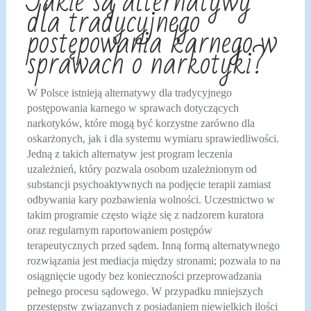
Jakie są alternatywy
dla tradycyjnego
postępowania karnego w
sprawach o narkotyki?
W Polsce istnieją alternatywy dla tradycyjnego
postępowania karnego w sprawach dotyczących
narkotyków, które mogą być korzystne zarówno dla
oskarżonych, jak i dla systemu wymiaru sprawiedliwości.
Jedną z takich alternatyw jest program leczenia
uzależnień, który pozwala osobom uzależnionym od
substancji psychoaktywnych na podjęcie terapii zamiast
odbywania kary pozbawienia wolności. Uczestnictwo w
takim programie często wiąże się z nadzorem kuratora
oraz regularnym raportowaniem postępów
terapeutycznych przed sądem. Inną formą alternatywnego
rozwiązania jest mediacja między stronami; pozwala to na
osiągnięcie ugody bez konieczności przeprowadzania
pełnego procesu sądowego. W przypadku mniejszych
przestępstw związanych z posiadaniem niewielkich ilości