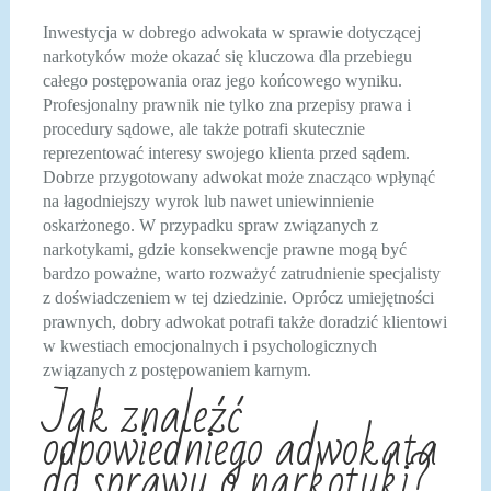
Inwestycja w dobrego adwokata w sprawie dotyczącej
narkotyków może okazać się kluczowa dla przebiegu
całego postępowania oraz jego końcowego wyniku.
Profesjonalny prawnik nie tylko zna przepisy prawa i
procedury sądowe, ale także potrafi skutecznie
reprezentować interesy swojego klienta przed sądem.
Dobrze przygotowany adwokat może znacząco wpłynąć
na łagodniejszy wyrok lub nawet uniewinnienie
oskarżonego. W przypadku spraw związanych z
narkotykami, gdzie konsekwencje prawne mogą być
bardzo poważne, warto rozważyć zatrudnienie specjalisty
z doświadczeniem w tej dziedzinie. Oprócz umiejętności
prawnych, dobry adwokat potrafi także doradzić klientowi
w kwestiach emocjonalnych i psychologicznych
związanych z postępowaniem karnym.
Jak znaleźć
odpowiedniego adwokata
do sprawy o narkotyki?