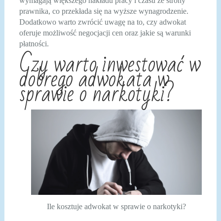
wymagają większego nakładu pracy i czasu ze strony
prawnika, co przekłada się na wyższe wynagrodzenie.
Dodatkowo warto zwrócić uwagę na to, czy adwokat
oferuje możliwość negocjacji cen oraz jakie są warunki
płatności.
Czy warto inwestować w
dobrego adwokata w
sprawie o narkotyki?
Ile kosztuje adwokat w sprawie o narkotyki?