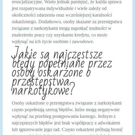
resocjalizacyjne. Warto jednak pamiętać, że każda sprawa
jest rozpatrywana indywidualnie i wiele zależy od
okoliczności zdarzenia oraz wcześniejszej karalności
oskarżonego. Dodatkowo, osoby skazane za przestępstwa
związane z narkotykami mogą napotkać trudności w
znalezieniu pracy czy uzyskaniu kredytu, co może
wpłynąć na ich życie osobiste i zawodowe.
Jakie są najczęstsze
błędy popełniane przez
osoby oskarżone o
przestępstwa
narkotykowe?
Osoby oskarżone o przestępstwa związane z narkotykami
często popełniają szereg błędów, które mogą negatywnie
wpłynąć na przebieg postępowania karnego. Jednym z
najczęstszych błędów jest brak współpracy z adwokatem
lub ignorowanie jego rad. Często oskarżeni próbują bronić