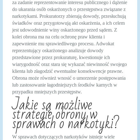
za zadanie reprezentowanie interesu publicznego i dążenie
do ukarania osób oskarżonych o przestępstwa związane z
narkotykami. Prokuratorzy zbierają dowody, przesłuchują
świadków oraz przygotowują akt oskarżenia, a ich celem
jest udowodnienie winy oskarżonego przed sądem. Z
kolei obrona ma na celu ochronę praw klienta i
zapewnienie mu sprawiedliwego procesu. Adwokat
reprezentujący oskarżonego analizuje dowody
przedstawione przez prokuraturę, kwestionuje ich
wiarygodność oraz stara się wykazać niewinność swojego
klienta lub złagodzić ewentualne konsekwencje prawne.
Obrona może również wnosić o umorzenie postępowania
lub zastosowanie łagodniejszych środków karnych w
przypadku mniejszych przestępstw.
Jakie są możliwe
strategie obrony w
sprawach o narkotyki?
W sprawach dotyczących narkotyków istnieje wiele