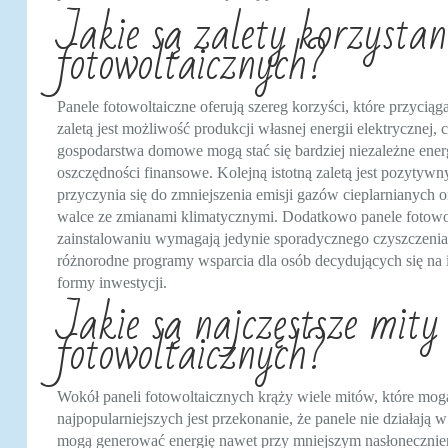
Jakie są zalety korzystan
fotowoltaicznych?
Panele fotowoltaiczne oferują szereg korzyści, które przycią
zaletą jest możliwość produkcji własnej energii elektrycznej
gospodarstwa domowe mogą stać się bardziej niezależne energ
oszczędności finansowe. Kolejną istotną zaletą jest pozytyw
przyczynia się do zmniejszenia emisji gazów cieplarnianych 
walce ze zmianami klimatycznymi. Dodatkowo panele fotowo
zainstalowaniu wymagają jedynie sporadycznego czyszczenia 
różnorodne programy wsparcia dla osób decydujących się na i
formy inwestycji.
Jakie są najczęstsze mity
fotowoltaicznych?
Wokół paneli fotowoltaicznych krąży wiele mitów, które mo
najpopularniejszych jest przekonanie, że panele nie działają
mogą generować energię nawet przy mniejszym nasłonecznieni