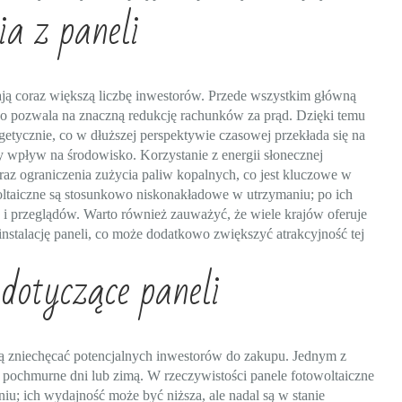
ia z paneli
gają coraz większą liczbę inwestorów. Przede wszystkim główną
, co pozwala na znaczną redukcję rachunków za prąd. Dzięki temu
etycznie, co w dłuższej perspektywie czasowej przekłada się na
ny wpływ na środowisko. Korzystanie z energii słonecznej
oraz ograniczenia zużycia paliw kopalnych, co jest kluczowe w
ltaiczne są stosunkowo niskonakładowe w utrzymaniu; po ich
i przeglądów. Warto również zauważyć, że wiele krajów oferuje
nstalację paneli, co może dodatkowo zwiększyć atrakcyjność tej
 dotyczące paneli
gą zniechęcać potencjalnych inwestorów do zakupu. Jednym z
 w pochmurne dni lub zimą. W rzeczywistości panele fotowoltaiczne
u; ich wydajność może być niższa, ale nadal są w stanie