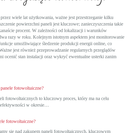
zez wiele lat użytkowania, ważne jest przestrzeganie kilku
czenie powierzchni paneli jest kluczowe; zanieczyszczenia takie
kanaście procent. W zależności od lokalizacji i warunków
b dwa razy w roku. Kolejnym istotnym aspektem jest monitorowanie
nkcje umożliwiające śledzenie produkcji energii online, co
Ważne jest również przeprowadzanie regularnych przeglądów
 ocenić stan instalacji oraz wykryć ewentualne usterki zanim
panele fotowoltaiczne?
li fotowoltaicznych to kluczowy proces, który ma na celu
 efektywności w okresie…
ele fotowoltaiczne?
amy się nad zakupem paneli fotowoltaicznych, kluczowym