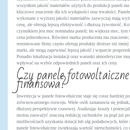
wszystkim jakość materiałów użytych do produkcji paneli ma
kluczowe znaczenie dla ich wydajności oraz trwałości. Panele
wykonane z wyższej jakości materiałów zazwyczaj mają wyż
cenę, ale oferują lepszą efektywność i dłuższą żywotność. K
czynnikiem jest moc nominalna paneli; im większa moc, tym
cena jednostkowa. Również marka producenta ma znaczenie;
renomowane firmy często oferują produkty droższe niż mniej
marki, ale mogą zapewniać lepszą jakość i wsparcie posprze
Ponadto lokalizacja instalacji oraz warunki atmosferyczne mo
wpływać na wybór odpowiednich paneli oraz ich ceny.
Czy panele fotowoltaiczne
finansowa?
Inwestycja w panele fotowoltaiczne staje się coraz bardziej p
zrównoważonego rozwoju. Wiele osób zastanawia się jednak, 
dłuższej perspektywie czasowej. Analizując koszty i potencj
można zauważyć znaczną redukcję rachunków za prąd już po
możliwościach uzyskania dotacji lub ulg podatkowych, któr
panele fotowoltaiczne zwiększają wartość nieruchomości, co