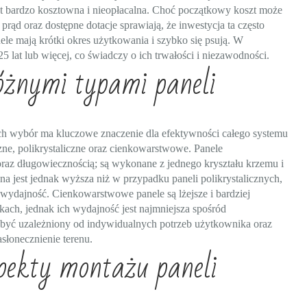
jest bardzo kosztowna i nieopłacalna. Choć początkowy koszt może
rąd oraz dostępne dotacje sprawiają, że inwestycja ta często
nele mają krótki okres użytkowania i szybko się psują. W
 lat lub więcej, co świadczy o ich trwałości i niezawodności.
różnymi typami paneli
 ich wybór ma kluczowe znaczenie dla efektywności całego systemu
zne, polikrystaliczne oraz cienkowarstwowe. Panele
oraz długowiecznością; są wykonane z jednego kryształu krzemu i
a jest jednak wyższa niż w przypadku paneli polikrystalicznych,
zą wydajność. Cienkowarstwowe panele są lżejsze i bardziej
ach, jednak ich wydajność jest najmniejsza spośród
yć uzależniony od indywidualnych potrzeb użytkownika oraz
słonecznienie terenu.
spekty montażu paneli