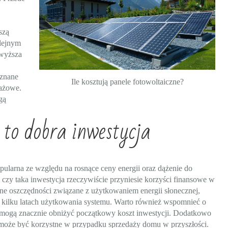
szą
olejnym
 wyższa
 znane
Ile kosztują panele fotowoltaiczne?
dażowe.
gą
 to dobra inwestycja
opularna ze względu na rosnące ceny energii oraz dążenie do
czy taka inwestycja rzeczywiście przyniesie korzyści finansowe w
alne oszczędności związane z użytkowaniem energii słonecznej,
 kilku latach użytkowania systemu. Warto również wspomnieć o
e mogą znacznie obniżyć początkowy koszt inwestycji. Dodatkowo
 może być korzystne w przypadku sprzedaży domu w przyszłości.