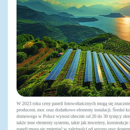
W 2023 roku ceny paneli fotowoltaicznych mogą się znacznie 
producent, moc oraz dodatkowe elementy instalacji. Średni k
domowego w Polsce wynosi obecnie od 20 do 30 tysięcy złoty
także inne elementy systemu, takie jak inwertery, konstrukcj
paneli mogą się zmieniać w zależności od sezonu oraz dostę