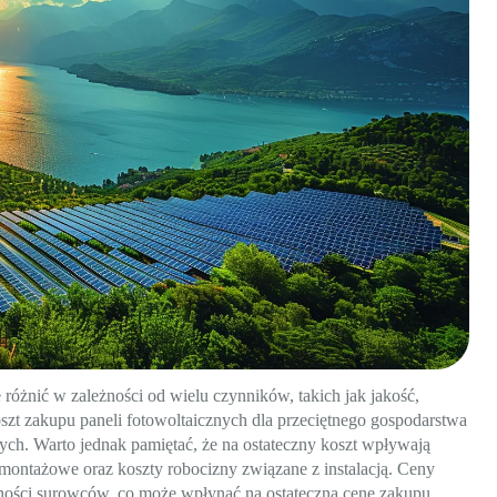
różnić w zależności od wielu czynników, takich jak jakość,
oszt zakupu paneli fotowoltaicznych dla przeciętnego gospodarstwa
ch. Warto jednak pamiętać, że na ostateczny koszt wpływają
e montażowe oraz koszty robocizny związane z instalacją. Ceny
pności surowców, co może wpłynąć na ostateczną cenę zakupu.