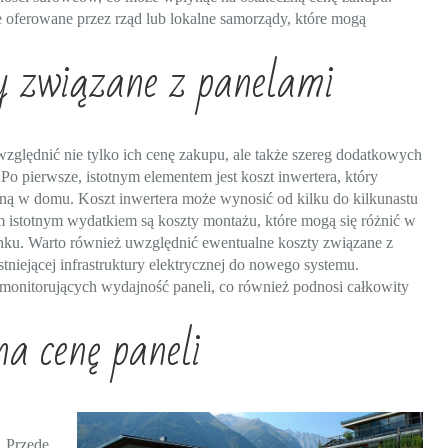
 oferowane przez rząd lub lokalne samorządy, które mogą
y związane z panelami
uwzględnić nie tylko ich cenę zakupu, ale także szereg dodatkowych
 Po pierwsze, istotnym elementem jest koszt inwertera, który
czną w domu. Koszt inwertera może wynosić od kilku do kilkunastu
ym istotnym wydatkiem są koszty montażu, które mogą się różnić w
dynku. Warto również uwzględnić ewentualne koszty związane z
iejącej infrastruktury elektrycznej do nowego systemu.
monitorujących wydajność paneli, co również podnosi całkowity
a cenę paneli
. Przede