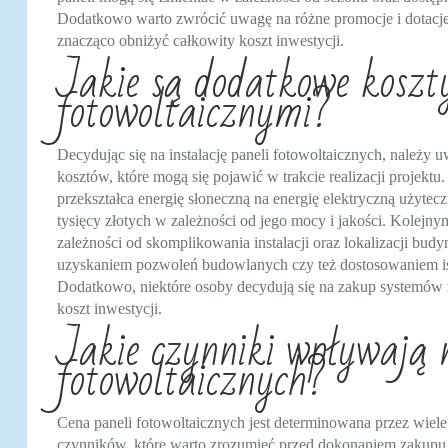
Dodatkowo warto zwrócić uwagę na różne promocje i dotacje
znacząco obniżyć całkowity koszt inwestycji.
Jakie są dodatkowe koszt
fotowoltaicznymi?
Decydując się na instalację paneli fotowoltaicznych, należy 
kosztów, które mogą się pojawić w trakcie realizacji projektu.
przekształca energię słoneczną na energię elektryczną użyte
tysięcy złotych w zależności od jego mocy i jakości. Kolejn
zależności od skomplikowania instalacji oraz lokalizacji bu
uzyskaniem pozwoleń budowlanych czy też dostosowaniem istn
Dodatkowo, niektóre osoby decydują się na zakup systemów 
koszt inwestycji.
Jakie czynniki wpływają n
fotowoltaicznych?
Cena paneli fotowoltaicznych jest determinowana przez wiele
czynników, które warto zrozumieć przed dokonaniem zakupu