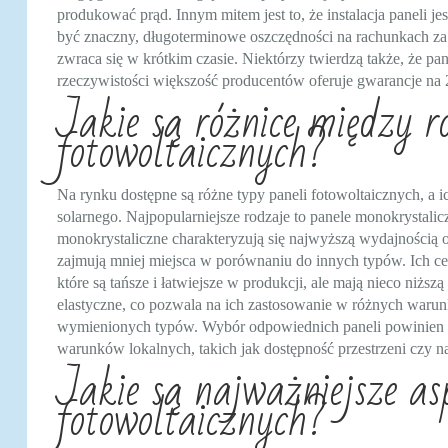
produkować prąd. Innym mitem jest to, że instalacja paneli 
być znaczny, długoterminowe oszczędności na rachunkach za p
zwraca się w krótkim czasie. Niektórzy twierdzą także, że pa
rzeczywistości większość producentów oferuje gwarancje na 25
Jakie są różnice między 
fotowoltaicznych?
Na rynku dostępne są różne typy paneli fotowoltaicznych, a
solarnego. Najpopularniejsze rodzaje to panele monokrystalic
monokrystaliczne charakteryzują się najwyższą wydajnością 
zajmują mniej miejsca w porównaniu do innych typów. Ich cen
które są tańsze i łatwiejsze w produkcji, ale mają nieco niżs
elastyczne, co pozwala na ich zastosowanie w różnych warunk
wymienionych typów. Wybór odpowiednich paneli powinien b
warunków lokalnych, takich jak dostępność przestrzeni czy na
Jakie są najważniejsze a
fotowoltaicznych?