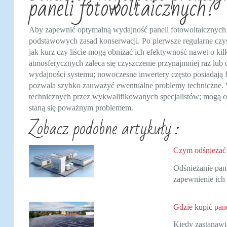
paneli fotowoltaicznych?
Aby zapewnić optymalną wydajność paneli fotowoltaicznych pr
podstawowych zasad konserwacji. Po pierwsze regularne czysz
jak kurz czy liście mogą obniżać ich efektywność nawet o kil
atmosferycznych zaleca się czyszczenie przynajmniej raz lu
wydajności systemu; nowoczesne inwertery często posiadają fu
pozwala szybko zauważyć ewentualne problemy techniczne. 
technicznych przez wykwalifikowanych specjalistów; mogą oni
staną się poważnym problemem.
Zobacz podobne artykuły :
Czym odśnieżać 
Odśnieżanie pane
zapewnienie ich
Gdzie kupić pan
Kiedy zastanawi