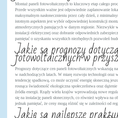
Montaż paneli fotowoltaicznych to kluczowy etap całego pro
Przede wszystkim ważne jest odpowiednie zaplanowanie lokal
maksymalnym nasłonecznieniu przez cały dzień, z minimaln
istotnym aspektem jest wybór odpowiedniej konstrukcji mon
atmosferycznych panujących w danym regionie. Niezwykle waż
instalacji elektrycznej oraz dobranie odpowiednich zabezpiec
pamiętać o uzyskaniu wszystkich niezbędnych pozwoleń bu
Jakie są prognozy dotyczą
fotowoltaicznych w przysz
Prognozy dotyczące cen paneli fotowoltaicznych wskazują na 
w nadchodzących latach. W miarę rozwoju technologii oraz 
tendencję spadkową, co może uczynić energię słoneczną jesz
rosnąca świadomość ekologiczna społeczeństwa oraz dążenie
źródła energii. Rządy wielu krajów wprowadzają nowe regul
się na instalację paneli słonecznych, co również wpływa na
jednak pamiętać, że ceny mogą różnić się w zależności od reg
Jakie są najlepsze prakty