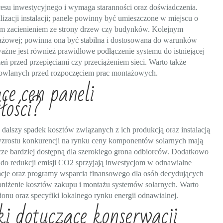
cesu inwestycyjnego i wymaga staranności oraz doświadczenia.
izacji instalacji; panele powinny być umieszczone w miejscu o
ym zacienieniem ze strony drzew czy budynków. Kolejnym
tażowej; powinna ona być stabilna i dostosowana do warunków
ne jest również prawidłowe podłączenie systemu do istniejącej
zeń przed przepięciami czy przeciążeniem sieci. Warto także
dowlanych przed rozpoczęciem prac montażowych.
ce cen paneli
łości?
dalszy spadek kosztów związanych z ich produkcją oraz instalacją
wzrostu konkurencji na rynku ceny komponentów solarnych mają
cze bardziej dostępną dla szerokiego grona odbiorców. Dodatkowo
 do redukcji emisji CO2 sprzyjają inwestycjom w odnawialne
acje oraz programy wsparcia finansowego dla osób decydujących
 obniżenie kosztów zakupu i montażu systemów solarnych. Warto
ionu oraz specyfiki lokalnego rynku energii odnawialnej.
ki dotyczące konserwacji