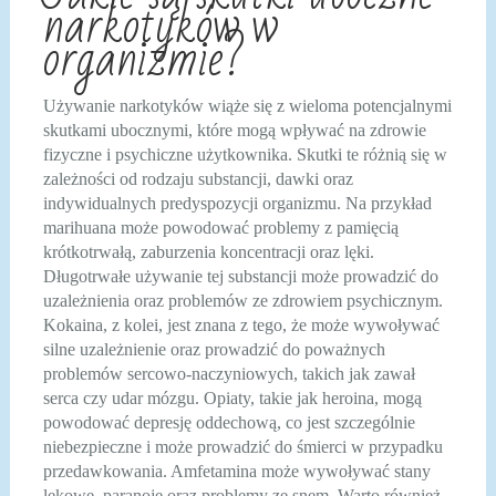
narkotyków w
organizmie?
Używanie narkotyków wiąże się z wieloma potencjalnymi
skutkami ubocznymi, które mogą wpływać na zdrowie
fizyczne i psychiczne użytkownika. Skutki te różnią się w
zależności od rodzaju substancji, dawki oraz
indywidualnych predyspozycji organizmu. Na przykład
marihuana może powodować problemy z pamięcią
krótkotrwałą, zaburzenia koncentracji oraz lęki.
Długotrwałe używanie tej substancji może prowadzić do
uzależnienia oraz problemów ze zdrowiem psychicznym.
Kokaina, z kolei, jest znana z tego, że może wywoływać
silne uzależnienie oraz prowadzić do poważnych
problemów sercowo-naczyniowych, takich jak zawał
serca czy udar mózgu. Opiaty, takie jak heroina, mogą
powodować depresję oddechową, co jest szczególnie
niebezpieczne i może prowadzić do śmierci w przypadku
przedawkowania. Amfetamina może wywoływać stany
lękowe, paranoję oraz problemy ze snem. Warto również