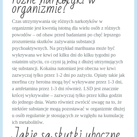
organizmie?
Czas utrzymywania się różnych narkotyków w
organizmie jest kwestią istotną dla wielu osób z różnych
powodów – od obaw przed badaniami po chęć lepszego
zrozumienia skutków zażywania substancji
psychoaktywnych. Na przykład marihuana może być
wykrywana we krwi od kilku dni do kilku tygodni po
ostatnim użyciu, co czyni ją jedną z dłużej utrzymujących
się substancji. Kokaina natomiast jest obecna we krwi
zazwyczaj tylko przez 1-2 dni po zażyciu. Opiaty takie jak
morfina czy heroina mogą być wykrywane przez 1-3 dni,
a amfetamina przez 1-3 dni również. LSD jest znacznie
krócej wykrywalne – zazwyczaj tylko przez kilka godzin
do jednego dnia. Warto również zwrócić uwagę na to, że
niektóre substancje mogą pozostawać w organizmie dłużej
u osób regularnie je stosujących ze względu na kumulację
ich metabolitów.
Jakie są skutki uboczne