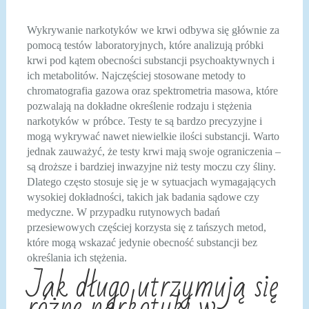
Wykrywanie narkotyków we krwi odbywa się głównie za
pomocą testów laboratoryjnych, które analizują próbki
krwi pod kątem obecności substancji psychoaktywnych i
ich metabolitów. Najczęściej stosowane metody to
chromatografia gazowa oraz spektrometria masowa, które
pozwalają na dokładne określenie rodzaju i stężenia
narkotyków w próbce. Testy te są bardzo precyzyjne i
mogą wykrywać nawet niewielkie ilości substancji. Warto
jednak zauważyć, że testy krwi mają swoje ograniczenia –
są droższe i bardziej inwazyjne niż testy moczu czy śliny.
Dlatego często stosuje się je w sytuacjach wymagających
wysokiej dokładności, takich jak badania sądowe czy
medyczne. W przypadku rutynowych badań
przesiewowych częściej korzysta się z tańszych metod,
które mogą wskazać jedynie obecność substancji bez
określania ich stężenia.
Jak długo utrzymują się
różne narkotyki w