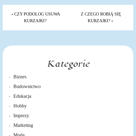
Nawigacja
wpisu
CZY PODOLOG USUWA
Z CZEGO ROBIĄ SIĘ
KURZAJKI?
KURZAJKI?
Kategorie
Biznes
Budownictwo
Edukacja
Hobby
Imprezy
Marketing
Moda