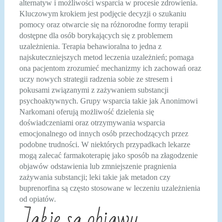
alternatyw i możliwości wsparcia w procesie zdrowienia.
Kluczowym krokiem jest podjęcie decyzji o szukaniu
pomocy oraz otwarcie się na różnorodne formy terapii
dostępne dla osób borykających się z problemem
uzależnienia. Terapia behawioralna to jedna z
najskuteczniejszych metod leczenia uzależnień; pomaga
ona pacjentom zrozumieć mechanizmy ich zachowań oraz
uczy nowych strategii radzenia sobie ze stresem i
pokusami związanymi z zażywaniem substancji
psychoaktywnych. Grupy wsparcia takie jak Anonimowi
Narkomani oferują możliwość dzielenia się
doświadczeniami oraz otrzymywania wsparcia
emocjonalnego od innych osób przechodzących przez
podobne trudności. W niektórych przypadkach lekarze
mogą zalecać farmakoterapię jako sposób na złagodzenie
objawów odstawienia lub zmniejszenie pragnienia
zażywania substancji; leki takie jak metadon czy
buprenorfina są często stosowane w leczeniu uzależnienia
od opiatów.
Jakie są objawy