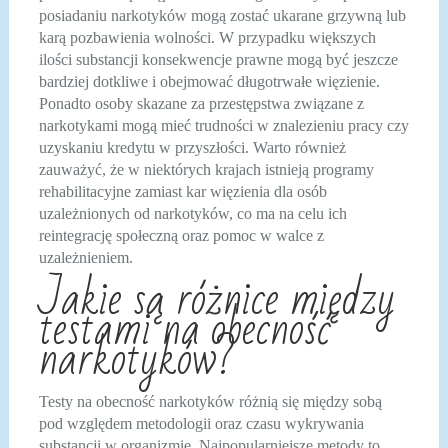
posiadaniu narkotyków mogą zostać ukarane grzywną lub
karą pozbawienia wolności. W przypadku większych
ilości substancji konsekwencje prawne mogą być jeszcze
bardziej dotkliwe i obejmować długotrwałe więzienie.
Ponadto osoby skazane za przestępstwa związane z
narkotykami mogą mieć trudności w znalezieniu pracy czy
uzyskaniu kredytu w przyszłości. Warto również
zauważyć, że w niektórych krajach istnieją programy
rehabilitacyjne zamiast kar więzienia dla osób
uzależnionych od narkotyków, co ma na celu ich
reintegrację społeczną oraz pomoc w walce z
uzależnieniem.
Jakie są różnice między
testami na obecność
narkotyków?
Testy na obecność narkotyków różnią się między sobą
pod względem metodologii oraz czasu wykrywania
substancji w organizmie. Najpopularniejsze metody to