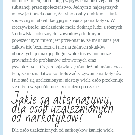
nieporozumień, które mogą wpływać na postrzeganie tych
substancji przez społeczeństwo. Jednym z najczęstszych
mitów jest przekonanie, że tylko osoby o niskim statusie
społecznym lub edukacyjnym sięgają po narkotyki. W
rzeczywistości uzależnienie może dotknąć ludzi z różnych
środowisk społecznych i zawodowych. Innym
powszechnym mitem jest przekonanie, że marihuana jest
całkowicie bezpieczna i nie ma żadnych skutków
ubocznych; jednak jej długotrwałe stosowanie może
prowadzić do problemów zdrowotnych oraz
psychicznych. Często pojawia się również mit mówiący o
tym, że można łatwo kontrolować zażywanie narkotyków
i nie stać się uzależnionym; niestety wiele osób przekonuje
się o tym w sposób bolesny dopiero po czasie.
Jakie są alternatywy
dla osób uzależnionych
od narkotyków?
Dla osób uzależnionych od narkotyków istnieje wiele