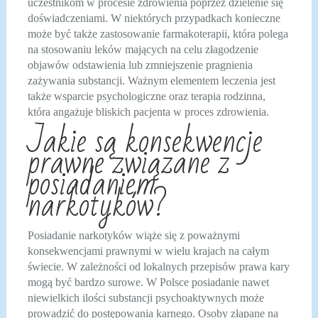
uczestnikom w procesie zdrowienia poprzez dzielenie się
doświadczeniami. W niektórych przypadkach konieczne
może być także zastosowanie farmakoterapii, która polega
na stosowaniu leków mających na celu złagodzenie
objawów odstawienia lub zmniejszenie pragnienia
zażywania substancji. Ważnym elementem leczenia jest
także wsparcie psychologiczne oraz terapia rodzinna,
która angażuje bliskich pacjenta w proces zdrowienia.
Jakie są konsekwencje
prawne związane z
posiadaniem
narkotyków?
Posiadanie narkotyków wiąże się z poważnymi
konsekwencjami prawnymi w wielu krajach na całym
świecie. W zależności od lokalnych przepisów prawa kary
mogą być bardzo surowe. W Polsce posiadanie nawet
niewielkich ilości substancji psychoaktywnych może
prowadzić do postępowania karnego. Osoby złapane na