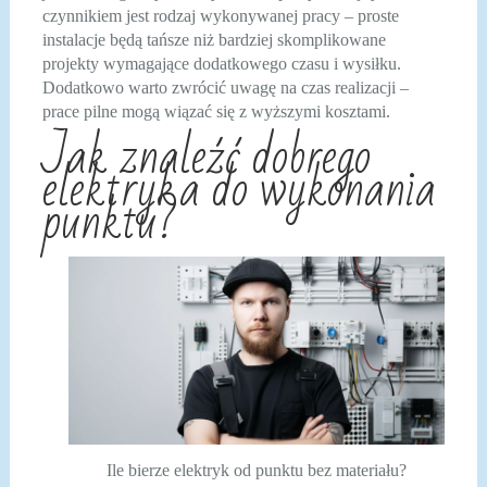
czynnikiem jest rodzaj wykonywanej pracy – proste
instalacje będą tańsze niż bardziej skomplikowane
projekty wymagające dodatkowego czasu i wysiłku.
Dodatkowo warto zwrócić uwagę na czas realizacji –
prace pilne mogą wiązać się z wyższymi kosztami.
Jak znaleźć dobrego
elektryka do wykonania
punktu?
Ile bierze elektryk od punktu bez materiału?