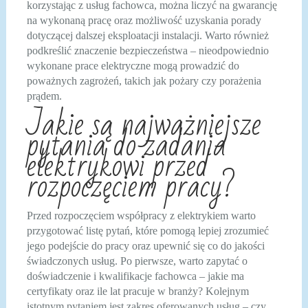
korzystając z usług fachowca, można liczyć na gwarancję
na wykonaną pracę oraz możliwość uzyskania porady
dotyczącej dalszej eksploatacji instalacji. Warto również
podkreślić znaczenie bezpieczeństwa – nieodpowiednio
wykonane prace elektryczne mogą prowadzić do
poważnych zagrożeń, takich jak pożary czy porażenia
prądem.
Jakie są najważniejsze
pytania do zadania
elektrykowi przed
rozpoczęciem pracy?
Przed rozpoczęciem współpracy z elektrykiem warto
przygotować listę pytań, które pomogą lepiej zrozumieć
jego podejście do pracy oraz upewnić się co do jakości
świadczonych usług. Po pierwsze, warto zapytać o
doświadczenie i kwalifikacje fachowca – jakie ma
certyfikaty oraz ile lat pracuje w branży? Kolejnym
istotnym pytaniem jest zakres oferowanych usług – czy