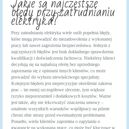
Jakie są najczęstsze
błędy przy zatrudnianiu
elektryka?
Przy zatrudnianiu elektryka wiele osób popełnia błędy,
które mogą prowadzić do niezadowolenia z wykonanej
pracy lub nawet zagrożenia bezpieczeństwa. Jednym z
najczęstszych błędów jest brak dokładnego sprawdzenia
kwalifikacji i doświadczenia fachowca. Niektórzy klienci
decydują się na najtańszą ofertę bez uprzedniego
zapoznania się z opiniami innych klientów, co może
prowadzić do wyboru niewłaściwego specjalisty.
Kolejnym błędem jest nieprecyzyjne określenie zakresu
prac – im mniej szczegółowe zlecenie, tym większe
ryzyko nieporozumień i dodatkowych kosztów. Ważne
jest także, aby nie lekceważyć znaczenia umowy –
ustalenie wszystkich warunków współpracy na piśmie
chroni obie strony przed ewentualnymi problemami.
Ponadto, wielu klientów zapomina o zapytaniu o
gwarancję na wykonaną pracę, co może być kluczowe w