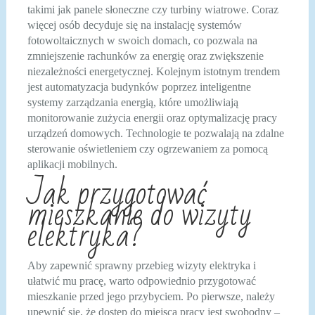
takimi jak panele słoneczne czy turbiny wiatrowe. Coraz
więcej osób decyduje się na instalację systemów
fotowoltaicznych w swoich domach, co pozwala na
zmniejszenie rachunków za energię oraz zwiększenie
niezależności energetycznej. Kolejnym istotnym trendem
jest automatyzacja budynków poprzez inteligentne
systemy zarządzania energią, które umożliwiają
monitorowanie zużycia energii oraz optymalizację pracy
urządzeń domowych. Technologie te pozwalają na zdalne
sterowanie oświetleniem czy ogrzewaniem za pomocą
aplikacji mobilnych.
Jak przygotować
mieszkanie do wizyty
elektryka?
Aby zapewnić sprawny przebieg wizyty elektryka i
ułatwić mu pracę, warto odpowiednio przygotować
mieszkanie przed jego przybyciem. Po pierwsze, należy
upewnić się, że dostęp do miejsca pracy jest swobodny –