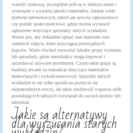
wartość rynkową, szczególnie jeśli są w dobrym stanie i
wykonane z wysokiej jakości materiałów. Istnieje wiele
platform internetowych, takich jak serwisy ogłoszeniowe
czy portale społecznościowe, gdzie można wystawić
ogłoszenie dotyczące sprzedaży starych wykładzin.
Ważne jest, aby dokładnie opisać stan materiału oraz
zamieścić zdjęcia, które przyciągną potencjalnych
kupców. Warto również rozważyć lokalne grupy wymiany
lub sprzedaży, gdzie mieszkańcy mogą kupować i
sprzedawać używane przedmioty. Często takie grupy są
bardziej otwarte na transakcje dotyczące materiałów
budowlanych i wykończeniowych. Sprzedaż starych
wykładzin to nie tylko sposób na pozbycie się
niepotrzebnych rzeczy, ale także możliwość wsparcia osób
poszukujących tańszych rozwiązań do swoich domów lub
mieszkań.
Jakie są alternatywy
dla wyrzucania starych
wykładzin?