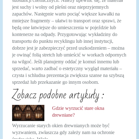
substancji chemicznych. Należy upewnić się, że materiał
jest suchy i wolny od pleśni oraz nieprzyjemnych
zapachów. Następnie warto pociąć większe kawałki na
mniejsze fragmenty – ułatwi to transport oraz sprawi, że
będą one łatwiejsze do umieszczenia w pojeździe lub
kontenerze na odpady. Przygotowując wykładziny do
transportu do punktu recyklingu lub innej instytucji,
dobrze jest je zabezpieczyć przed uszkodzeniem – można
je owinąć folią stretch lub umieścić w workach odpornych
na wilgoć. Jeśli planujemy oddać je komuś innemu lub
sprzedać, warto zadbać o estetyczny wygląd materiału –
czysta i schludna prezentacja zwiększa szanse na szybszą
sprzedaż lub przekazanie go innym osobom.
Zobacz podobne artykuły :
Gdzie wyrzucić stare okna
drewniane?
Wyrzucanie starych okien drewnianych może być
wyzwaniem, zwłaszcza gdy zależy nam na ochronie