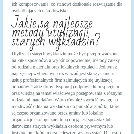
ich kompostowania, co stanowi doskonałe rozwiązanie dla
osób dbających o środowisko.
Jakie są najlepsze
metody utylizacji
starych wykładzin?
Utylizacja starych wykładzin może być przeprowadzona
na kilka sposobów, a wybór odpowiedniej metody zależy
od rodzaju materiału oraz lokalnych regulacji. Jednym z
najczęściej wybieranych rozwiązań jest skorzystanie z
usług profesjonalnych firm zajmujących się utylizacją
odpadów. Takie firmy dysponują odpowiednim sprzętem
oraz wiedzą na temat właściwego postępowania z różnymi
rodzajami materiałów. Warto również zwrócić uwagę na
możliwość oddania wykładzin do punktów zbiórki, które
są często organizowane przez gminy lub lokalne
organizacje ekologiczne. Inną opcją jest sprzedaż lub
darowizna starych wykładzin osobom prywatnym lub
instytucjom, które mogą je jeszcze wykorzystać. Dla osób