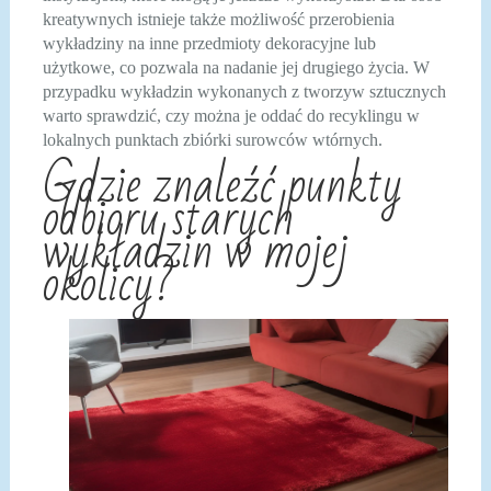
kreatywnych istnieje także możliwość przerobienia
wykładziny na inne przedmioty dekoracyjne lub
użytkowe, co pozwala na nadanie jej drugiego życia. W
przypadku wykładzin wykonanych z tworzyw sztucznych
warto sprawdzić, czy można je oddać do recyklingu w
lokalnych punktach zbiórki surowców wtórnych.
Gdzie znaleźć punkty
odbioru starych
wykładzin w mojej
okolicy?