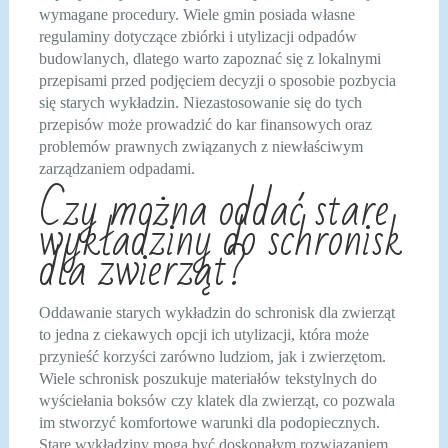
wymagane procedury. Wiele gmin posiada własne
regulaminy dotyczące zbiórki i utylizacji odpadów
budowlanych, dlatego warto zapoznać się z lokalnymi
przepisami przed podjęciem decyzji o sposobie pozbycia
się starych wykładzin. Niezastosowanie się do tych
przepisów może prowadzić do kar finansowych oraz
problemów prawnych związanych z niewłaściwym
zarządzaniem odpadami.
Czy można oddać stare
wykładziny do schronisk
dla zwierząt?
Oddawanie starych wykładzin do schronisk dla zwierząt
to jedna z ciekawych opcji ich utylizacji, która może
przynieść korzyści zarówno ludziom, jak i zwierzętom.
Wiele schronisk poszukuje materiałów tekstylnych do
wyściełania boksów czy klatek dla zwierząt, co pozwala
im stworzyć komfortowe warunki dla podopiecznych.
Stare wykładziny mogą być doskonałym rozwiązaniem