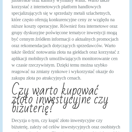
jubilerskie oraz kantory wymiany walut. Warto także
korzystać z internetowych platform handlowych
specjalizujących się w sprzedaży metali szlachetnych,
które często oferują konkurencyjne ceny ze względu na
niższe koszty operacyjne. Również fora internetowe oraz
grupy dyskusyjne poświęcone tematyce inwestycji mogą
być cennym źródłem informacji o aktualnych promocjach
oraz rekomendacjach dotyczących sprzedawców. Warto
także śledzić notowania złota na giełdach oraz korzystać z
aplikacji mobilnych umożliwiających monitorowanie cen
w czasie rzeczywistym. Dzięki temu można szybko
reagować na zmiany rynkowe i wykorzystać okazje do
zakupu złota po atrakcyjnych cenach.
Czy warto kupować
złoto inwestycyjne czy
biżuterię?
Decyzja o tym, czy kupić złoto inwestycyjne czy
biżuterię, zależy od celów inwestycyjnych oraz osobistych