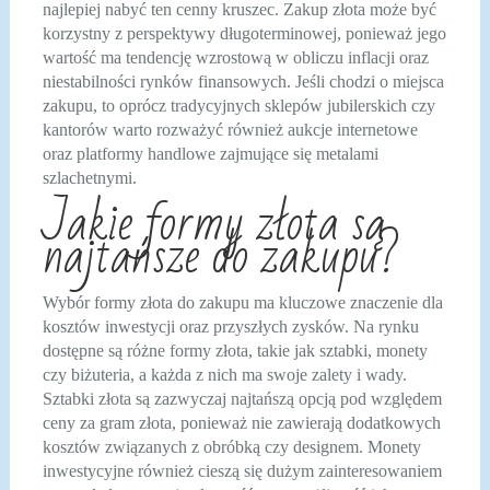
najlepiej nabyć ten cenny kruszec. Zakup złota może być
korzystny z perspektywy długoterminowej, ponieważ jego
wartość ma tendencję wzrostową w obliczu inflacji oraz
niestabilności rynków finansowych. Jeśli chodzi o miejsca
zakupu, to oprócz tradycyjnych sklepów jubilerskich czy
kantorów warto rozważyć również aukcje internetowe
oraz platformy handlowe zajmujące się metalami
szlachetnymi.
Jakie formy złota są
najtańsze do zakupu?
Wybór formy złota do zakupu ma kluczowe znaczenie dla
kosztów inwestycji oraz przyszłych zysków. Na rynku
dostępne są różne formy złota, takie jak sztabki, monety
czy biżuteria, a każda z nich ma swoje zalety i wady.
Sztabki złota są zazwyczaj najtańszą opcją pod względem
ceny za gram złota, ponieważ nie zawierają dodatkowych
kosztów związanych z obróbką czy designem. Monety
inwestycyjne również cieszą się dużym zainteresowaniem