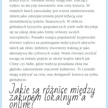
politycznych. Aktualne trendy mogą mieć znaczący
wpływ na decyzje inwestorów oraz ceny kruszcu. W
ostatnich latach zauważalny jest wzrost zainteresowania
złotem jako zabezpieczeniem przed inflacją oraz
niestabilnością rynków finansowych. W obliczu
globalnych kryzysów gospodarczych wiele osób decyduje
się na zakup złota jako formy ochrony swoich
oszczędności. Ponadto rosnąca popularność kryptowalut
również wpływa na postrzeganie tradycyjnych aktywów
takich jak złoto; niektórzy inwestorzy traktują je jako
alternatywę dla cyfrowych walut. Warto również zwrócić
uwagę na zmiany popytu ze strony krajów takich jak
Chiny czy Indie, gdzie tradycja posiadania złota ma
głęboko zakorzenione znaczenie kulturowe. Te czynniki
mogą wpływać na ceny oraz dostępność kruszcu na rynku
globalnym.
Jakie są różnice między
zakupem lokalnym a
online?