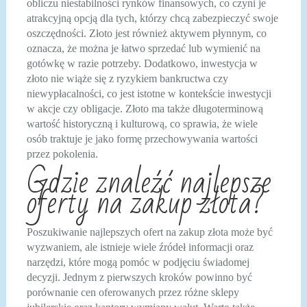
obliczu niestabilności rynków finansowych, co czyni je
atrakcyjną opcją dla tych, którzy chcą zabezpieczyć swoje
oszczędności. Złoto jest również aktywem płynnym, co
oznacza, że można je łatwo sprzedać lub wymienić na
gotówkę w razie potrzeby. Dodatkowo, inwestycja w
złoto nie wiąże się z ryzykiem bankructwa czy
niewypłacalności, co jest istotne w kontekście inwestycji
w akcje czy obligacje. Złoto ma także długoterminową
wartość historyczną i kulturową, co sprawia, że wiele
osób traktuje je jako formę przechowywania wartości
przez pokolenia.
Gdzie znaleźć najlepsze
oferty na zakup złota?
Poszukiwanie najlepszych ofert na zakup złota może być
wyzwaniem, ale istnieje wiele źródeł informacji oraz
narzędzi, które mogą pomóc w podjęciu świadomej
decyzji. Jednym z pierwszych kroków powinno być
porównanie cen oferowanych przez różne sklepy