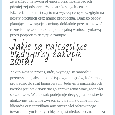
ze względu na swoją płynność oraz możliwość ich
późniejszej odsprzedaży po atrakcyjnych cenach.
Biżuteria natomiast często ma wyższą cenę ze względu na
koszty produkcji oraz markę producenta. Dlatego osoby
planujące inwestycję powinny dokładnie przeanalizować
różne formy złota oraz ich potencjalną wartość rynkową
przed podjęciem decyzji o zakupie.
Jakie są najczęstsze
błędy przy zakupie
złota?
Zakup złota to proces, który wymaga staranności i
przemyślenia, aby uniknąć typowych błędów, które mogą
prowadzić do strat finansowych. Jednym z najczęstszych
błędów jest brak dokładnego sprawdzenia wiarygodności
sprzedawcy. Wiele osób podejmuje decyzję na podstawie
atrakcyjnej ceny, nie zwracając uwagi na opinie innych
klientów czy certyfikaty autentyczności oferowanego
towaru. Innym istotnym błędem jest niedostateczna analiza