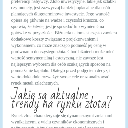
preferencji nabywcy. Złoto inwestycyjne, takie jak sztabki
czy monety, jest zazwyczaj bardziej opłacalne dla osób
planujących długoterminowe inwestycje. Jego wartość
opiera się głównie na wadze i czystości kruszcu, co
sprawia, że łatwiej jest je sprzedać lub wymienić na
gotówkę w przyszłości. Biżuteria natomiast często zawiera
dodatkowe koszty związane z projektowaniem i
wykonaniem, co może znacząco podnieść jej cenę w
porównaniu do czystego złota. Choć biżuteria może mieć
wartość sentymentalną i estetyczną, nie zawsze jest
najlepszym wyborem dla osób szukających sposobu na
pomnażanie kapitału. Dlatego przed podjęciem decyzji
warto dokładnie rozważyć swoje cele oraz analizować
rynek metali szlachetnych.
Jakie są aktualne
trendy na rynku złota?
Rynek złota charakteryzuje się dynamicznymi zmianami
wynikającymi z wielu czynników ekonomicznych i