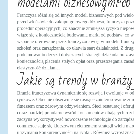
modelami biznesowymi co 
Franczyza różni się od innych modeli biznesowych pod wiel
przeciwieństwie do zakupu gotowego biznesu, franczyza poz
procedur operacyjnych, co znacznie zmniejsza ryzyko niepo
wiąże się z koniecznością budowania marki od podstaw, co w
wsparcie oferowane przez franczyzodawcę; w modelu francz
szkoleń oraz zarządzania, co ułatwia start działalności. Z dr
podejmowaniu decyzji dotyczących strategii działania oraz a
koniecznością płacenia stałych opłat oraz przestrzegania zas
elastyczność działania.
Jakie są trendy w branży 
Branża franczyzowa dynamicznie się rozwija i ewoluuje w od
rynkowe. Obecnie obserwuje się rosnące zainteresowanie zd
fitnessem oraz zdrowym odżywianiem. Sieci restauracji oferuj
coraz bardziej popularne wśród konsumentów dbających o zdro
zaczyna wykorzystywać nowoczesne technologie do zarządzan
commerce staje się kluczowym elementem strategii wielu mare
utrzymania konkurencyjności na rynku. Również wzrost znac