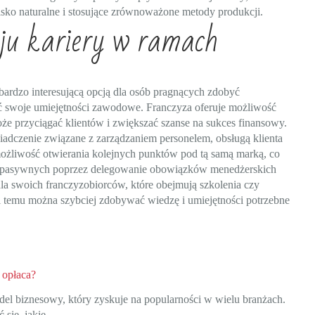
isko naturalne i stosujące zrównoważone metody produkcji.
oju kariery w ramach
rdzo interesującą opcją dla osób pragnących zdobyć
ć swoje umiejętności zawodowe. Franczyza oferuje możliwość
e przyciągać klientów i zwiększać szanse na sukces finansowy.
dczenie związane z zarządzaniem personelem, obsługą klienta
możliwość otwierania kolejnych punktów pod tą samą marką, co
ów pasywnych poprzez delegowanie obowiązków menedżerskich
la swoich franczyzobiorców, które obejmują szkolenia czy
i temu można szybciej zdobywać wiedzę i umiejętności potrzebne
 opłaca?
del biznesowy, który zyskuje na popularności w wielu branżach.
ć się, jakie…