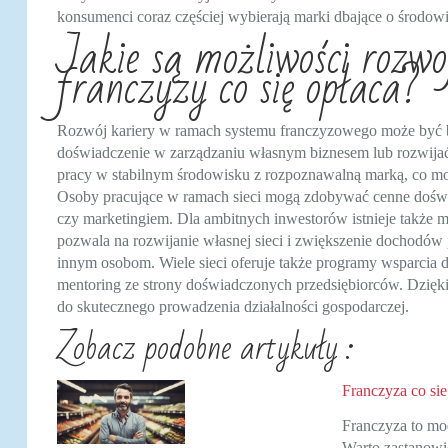
konsumenci coraz częściej wybierają marki dbające o środow
Jakie są możliwości rozw
franczyzy co się opłaca?
Rozwój kariery w ramach systemu franczyzowego może być ba
doświadczenie w zarządzaniu własnym biznesem lub rozwija
pracy w stabilnym środowisku z rozpoznawalną marką, co moż
Osoby pracujące w ramach sieci mogą zdobywać cenne doświa
czy marketingiem. Dla ambitnych inwestorów istnieje także 
pozwala na rozwijanie własnej sieci i zwiększenie dochod
innym osobom. Wiele sieci oferuje także programy wsparcia d
mentoring ze strony doświadczonych przedsiębiorców. Dzięk
do skutecznego prowadzenia działalności gospodarczej.
Zobacz podobne artykuły :
Franczyza co sie
Franczyza to mo
Warto zastanowi