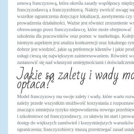
umową franczyzową, która określa zasady współpracy międz
franczyzodawcą a franczyzobiorcą. Należy zwrócić uwagę na
wszelkie ograniczenia dotyczące lokalizacji, asortymentu czy
prowadzenia działalności. Ważne jest również zrozumienie w
oferowanego przez franczyzodawcę, które może obejmować
szkolenia dla pracowników oraz pomoc w marketingu. Kole
istotnym aspektem jest analiza konkurencji oraz lokalnego ry
dobrze jest wiedzieć, jakie są preferencje klientów i jakie pro
usługi cieszą się największym zainteresowaniem. Również wa
zastanowić się nad własnymi umiejętnościami i doświadcze
Jakie są zalety i wady mo
opłaca?
Model franczyzowy ma swoje zalety i wady, które warto rozw
należy przede wszystkim możliwość korzystania z rozpoznaw
znacząco zmniejsza ryzyko niepowodzenia nowego przedsięwz
i szkoleniowe od franczyzodawcy, co ułatwia im start i prowa
dostęp do większych zamówień i korzystniejszych warunków 
ograniczenia; franczyzobiorcy muszą przestrzegać zasad ust