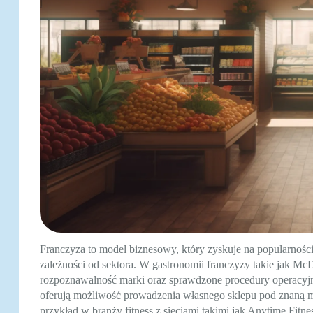
Franczyza to model biznesowy, który zyskuje na popularności
zależności od sektora. W gastronomii franczyzy takie jak M
rozpoznawalność marki oraz sprawdzone procedury operacyjne
oferują możliwość prowadzenia własnego sklepu pod znaną m
przykład w branży fitness z sieciami takimi jak Anytime Fitn