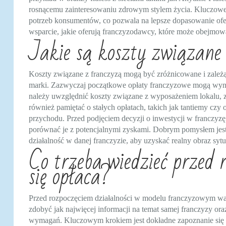
rosnącemu zainteresowaniu zdrowym stylem życia. Kluczowe 
potrzeb konsumentów, co pozwala na lepsze dopasowanie ofe
wsparcie, jakie oferują franczyzodawcy, które może obejmow
Jakie są koszty związane 
Koszty związane z franczyzą mogą być zróżnicowane i zależą 
marki. Zazwyczaj początkowe opłaty franczyzowe mogą wynosi
należy uwzględnić koszty związane z wyposażeniem lokalu,
również pamiętać o stałych opłatach, takich jak tantiemy cz
przychodu. Przed podjęciem decyzji o inwestycji w franczyzę
porównać je z potencjalnymi zyskami. Dobrym pomysłem jest
działalność w danej franczyzie, aby uzyskać realny obraz sytu
Co trzeba wiedzieć przed 
się opłaca?
Przed rozpoczęciem działalności w modelu franczyzowym wa
zdobyć jak najwięcej informacji na temat samej franczyzy oraz
wymagań. Kluczowym krokiem jest dokładne zapoznanie się 