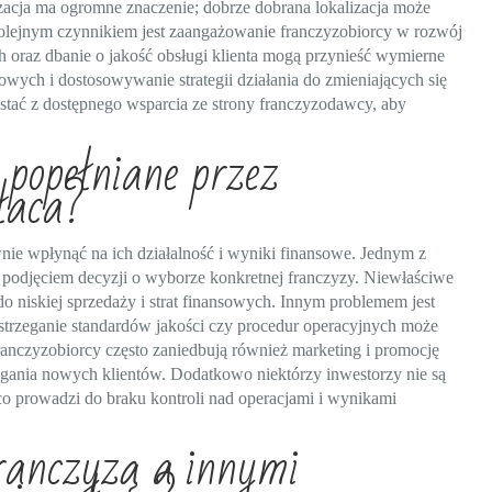
zacja ma ogromne znaczenie; dobrze dobrana lokalizacja może
Kolejnym czynnikiem jest zaangażowanie franczyzobiorcy w rozwój
 oraz dbanie o jakość obsługi klienta mogą przynieść wymierne
wych i dostosowywanie strategii działania do zmieniających się
ać z dostępnego wsparcia ze strony franczyzodawcy, aby
 popełniane przez
płaca?
nie wpłynąć na ich działalność i wyniki finansowe. Jednym z
d podjęciem decyzji o wyborze konkretnej franczyzy. Niewłaściwe
 niskiej sprzedaży i strat finansowych. Innym problemem jest
strzeganie standardów jakości czy procedur operacyjnych może
ranczyzobiorcy często zaniedbują również marketing i promocję
ągania nowych klientów. Dodatkowo niektórzy inwestorzy nie są
co prowadzi do braku kontroli nad operacjami i wynikami
franczyzą a innymi