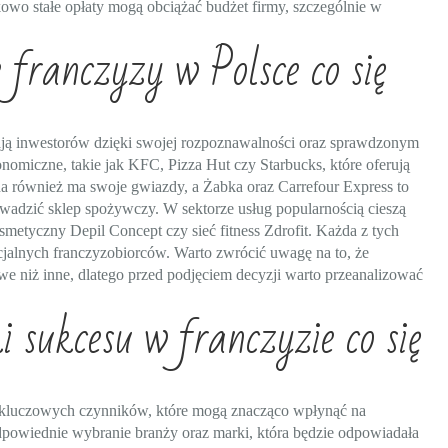
wo stałe opłaty mogą obciążać budżet firmy, szczególnie w
 franczyzy w Polsce co się
ągają inwestorów dzięki swojej rozpoznawalności oraz sprawdzonym
omiczne, takie jak KFC, Pizza Hut czy Starbucks, które oferują
na również ma swoje gwiazdy, a Żabka oraz Carrefour Express to
owadzić sklep spożywczy. W sektorze usług popularnością cieszą
osmetyczny Depil Concept czy sieć fitness Zdrofit. Każda z tych
jalnych franczyzobiorców. Warto zwrócić uwagę na to, że
e niż inne, dlatego przed podjęciem decyzji warto przeanalizować
i sukcesu w franczyzie co się
a kluczowych czynników, które mogą znacząco wpłynąć na
odpowiednie wybranie branży oraz marki, która będzie odpowiadała