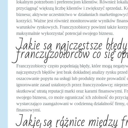
lokalnym potrzebom i preferencjom klientów. Również lokali
przyciągnąć większą liczbę klientów i zwiększyć sprzedaż. 
biznesu; aktywne uczestnictwo w działaniach marketingowych
korzyści. Ważne jest również monitorowanie wyników finanso
warunków rynkowych. Franczyzobiorcy powinni także korzyst
maksymalnie wykorzystać potencjał swojego biznesu.
Jakie są najczęstsze błędy
franczyzobiorców co się o
Franczyzobiorcy często popełniają błędy, które mogą negatyw
najczęstszych błędów jest brak dokładnej analizy rynku prze
oszacowanie popytu na usługi lub produkty może prowadzić do
ignorowanie zasad ustalonych przez franczyzodawcę; nieprze
skutkować utratą reputacji marki oraz karami finansowymi. F
swojego biznesu, co może ograniczać ich zdolność do przyci
wystarczająco zaangażowani w codzienną działalność firmy, 
finansowymi.
Jakie są różnice między 