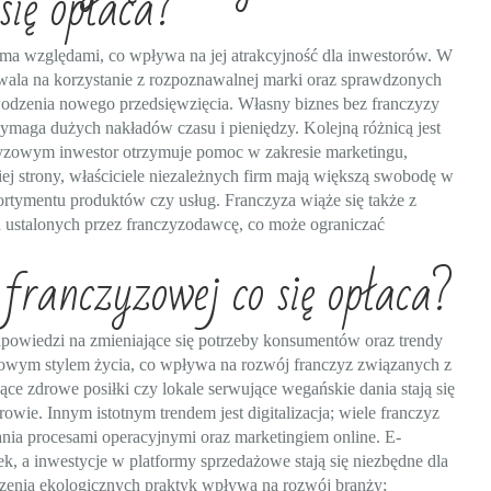
się opłaca?
oma względami, co wpływa na jej atrakcyjność dla inwestorów. W
wala na korzystanie z rozpoznawalnej marki oraz sprawdzonych
wodzenia nowego przedsięwzięcia. Własny biznes bez franczyzy
ymaga dużych nakładów czasu i pieniędzy. Kolejną różnicą jest
yzowym inwestor otrzymuje pomoc w zakresie marketingu,
ugiej strony, właściciele niezależnych firm mają większą swobodę w
sortymentu produktów czy usług. Franczyza wiąże się także z
ad ustalonych przez franczyzodawcę, co może ograniczać
franczyzowej co się opłaca?
powiedzi na zmieniające się potrzeby konsumentów oraz trendy
rowym stylem życia, co wpływa na rozwój franczyz związanych z
ące zdrowe posiłki czy lokale serwujące wegańskie dania stają się
wie. Innym istotnym trendem jest digitalizacja; wiele franczyz
ia procesami operacyjnymi oraz marketingiem online. E-
k, a inwestycje w platformy sprzedażowe stają się niezbędne dla
zenia ekologicznych praktyk wpływa na rozwój branży;