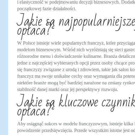
i elastyczność w podejmowaniu decyzji biznesowych. Dodatko
początkowej fazie działalności.
Jakie są najpopularniejsze
opłaca?
W Polsce istnieje wiele popularnych franczyz, które przyci
modelom biznesowym. Wśród nich wyróżniają się sieci gastron
różnorodne menu i doświadczenie kulinarne. Branża detalicz
jedne z najczęściej wybieranych opcji przez osoby chcące pr
się franczyzy związane z urodą i zdrowiem, takie jak salon k
franczyz ma swoje unikalne cechy oraz wymagania dla potenc
niektóre branże mogą być bardziej narażone na zmiany rynkow
stabilność danej marki oraz jej perspektywy rozwoju.
Jakie są kluczowe czynnik
opłaca?
Aby osiągnąć sukces w modelu franczyzowym, istnieje kilk
powodzenie przedsięwzięcia. Przede wszystkim istotne jest 