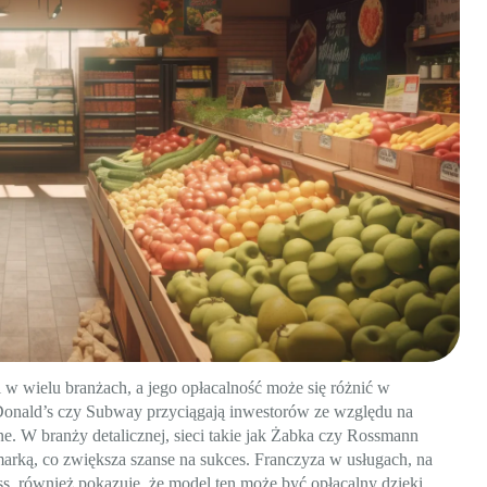
 w wielu branżach, a jego opłacalność może się różnić w
cDonald’s czy Subway przyciągają inwestorów ze względu na
. W branży detalicznej, sieci takie jak Żabka czy Rossmann
arką, co zwiększa szanse na sukces. Franczyza w usługach, na
ess, również pokazuje, że model ten może być opłacalny dzięki