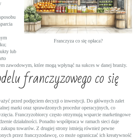
y
 sposobu
sparcia
jnym
Franczyza co się opłaca?
nku;
dukty lub
rto
niem zawodowym, które mogą wpłynąć na sukces w danej branży.
delu franczyzowego co się
ażyć przed podjęciem decyzji o inwestycji. Do głównych zalet
alnej marki oraz sprawdzonych procedur operacyjnych, co
ięcia. Franczyzobiorcy często otrzymują wsparcie marketingowe
dzenie działalności. Ponadto współpraca w ramach sieci daje
zakupu towarów. Z drugiej strony istnieją również pewne
alonych przez franczyzodawcę, co może ograniczać ich kreatywność