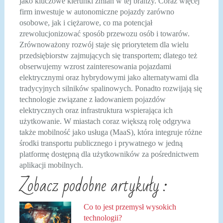
jako kluczowe kierunki zmian w tej branży. Coraz więcej
firm inwestuje w autonomiczne pojazdy zarówno
osobowe, jak i ciężarowe, co ma potencjał
zrewolucjonizować sposób przewozu osób i towarów.
Zrównoważony rozwój staje się priorytetem dla wielu
przedsiębiorstw zajmujących się transportem; dlatego też
obserwujemy wzrost zainteresowania pojazdami
elektrycznymi oraz hybrydowymi jako alternatywami dla
tradycyjnych silników spalinowych. Ponadto rozwijają się
technologie związane z ładowaniem pojazdów
elektrycznych oraz infrastruktura wspierająca ich
użytkowanie. W miastach coraz większą rolę odgrywa
także mobilność jako usługa (MaaS), która integruje różne
środki transportu publicznego i prywatnego w jedną
platformę dostępną dla użytkowników za pośrednictwem
aplikacji mobilnych.
Zobacz podobne artykuły :
Co to jest przemysł wysokich
technologii?