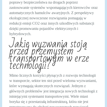
poprawy bezpieczeństwa na drogach poprzez
zastosowanie systemów wspomagających kierowców oraz
automatycznych hamulców awaryjnych. Z perspektywy
ekologicznej nowoczesne rozwiązania pomagają w
redukcji emisji CO2 oraz innych szkodliwych substancji
dzięki promowaniu pojazdów elektrycznych i
hybrydowych.
Jakie wyzwania stoją
przed przemysłem
transportowym w erze
technologii?
Mimo licznych korzyści płynących z rozwoju technologii
w transporcie, sektor ten stoi przed wieloma wyzwaniami,
które wymagają skutecznych rozwiązań. Jednym z
głównych problemów jest integracja nowych technologii z
istniejącymi systemami transportowymi. Wiele miast
boryka się z przestarzałą infrastrukturą, która nie jest
przystosowana do obsługi nowoczesnych rozwiązań.