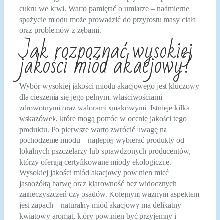
cukru we krwi. Warto pamiętać o umiarze – nadmierne
spożycie miodu może prowadzić do przyrostu masy ciała
oraz problemów z zębami.
Jak rozpoznać wysokiej
jakości miód akacjowy?
Wybór wysokiej jakości miodu akacjowego jest kluczowy
dla cieszenia się jego pełnymi właściwościami
zdrowotnymi oraz walorami smakowymi. Istnieje kilka
wskazówek, które mogą pomóc w ocenie jakości tego
produktu. Po pierwsze warto zwrócić uwagę na
pochodzenie miodu – najlepiej wybierać produkty od
lokalnych pszczelarzy lub sprawdzonych producentów,
którzy oferują certyfikowane miody ekologiczne.
Wysokiej jakości miód akacjowy powinien mieć
jasnożółtą barwę oraz klarowność bez widocznych
zanieczyszczeń czy osadów. Kolejnym ważnym aspektem
jest zapach – naturalny miód akacjowy ma delikatny
kwiatowy aromat, który powinien być przyjemny i