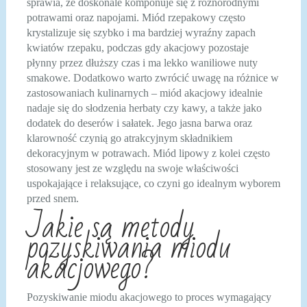
sprawia, że doskonale komponuje się z różnorodnymi
potrawami oraz napojami. Miód rzepakowy często
krystalizuje się szybko i ma bardziej wyraźny zapach
kwiatów rzepaku, podczas gdy akacjowy pozostaje
płynny przez dłuższy czas i ma lekko waniliowe nuty
smakowe. Dodatkowo warto zwrócić uwagę na różnice w
zastosowaniach kulinarnych – miód akacjowy idealnie
nadaje się do słodzenia herbaty czy kawy, a także jako
dodatek do deserów i sałatek. Jego jasna barwa oraz
klarowność czynią go atrakcyjnym składnikiem
dekoracyjnym w potrawach. Miód lipowy z kolei często
stosowany jest ze względu na swoje właściwości
uspokajające i relaksujące, co czyni go idealnym wyborem
przed snem.
Jakie są metody
pozyskiwania miodu
akacjowego?
Pozyskiwanie miodu akacjowego to proces wymagający