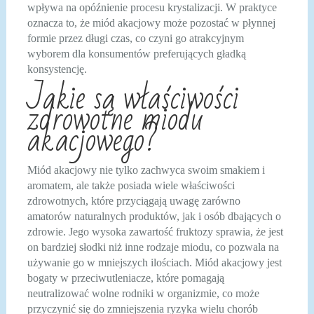
wpływa na opóźnienie procesu krystalizacji. W praktyce
oznacza to, że miód akacjowy może pozostać w płynnej
formie przez długi czas, co czyni go atrakcyjnym
wyborem dla konsumentów preferujących gładką
konsystencję.
Jakie są właściwości
zdrowotne miodu
akacjowego?
Miód akacjowy nie tylko zachwyca swoim smakiem i
aromatem, ale także posiada wiele właściwości
zdrowotnych, które przyciągają uwagę zarówno
amatorów naturalnych produktów, jak i osób dbających o
zdrowie. Jego wysoka zawartość fruktozy sprawia, że jest
on bardziej słodki niż inne rodzaje miodu, co pozwala na
używanie go w mniejszych ilościach. Miód akacjowy jest
bogaty w przeciwutleniacze, które pomagają
neutralizować wolne rodniki w organizmie, co może
przyczynić się do zmniejszenia ryzyka wielu chorób