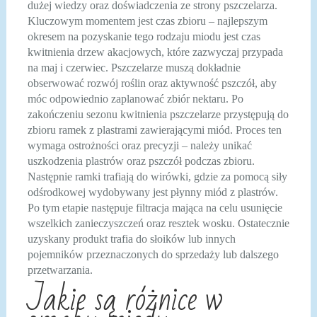
dużej wiedzy oraz doświadczenia ze strony pszczelarza.
Kluczowym momentem jest czas zbioru – najlepszym
okresem na pozyskanie tego rodzaju miodu jest czas
kwitnienia drzew akacjowych, które zazwyczaj przypada
na maj i czerwiec. Pszczelarze muszą dokładnie
obserwować rozwój roślin oraz aktywność pszczół, aby
móc odpowiednio zaplanować zbiór nektaru. Po
zakończeniu sezonu kwitnienia pszczelarze przystępują do
zbioru ramek z plastrami zawierającymi miód. Proces ten
wymaga ostrożności oraz precyzji – należy unikać
uszkodzenia plastrów oraz pszczół podczas zbioru.
Następnie ramki trafiają do wirówki, gdzie za pomocą siły
odśrodkowej wydobywany jest płynny miód z plastrów.
Po tym etapie następuje filtracja mająca na celu usunięcie
wszelkich zanieczyszczeń oraz resztek wosku. Ostatecznie
uzyskany produkt trafia do słoików lub innych
pojemników przeznaczonych do sprzedaży lub dalszego
przetwarzania.
Jakie są różnice w