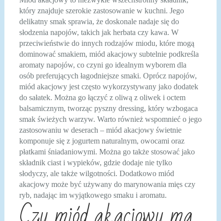
który znajduje szerokie zastosowanie w kuchni. Jego
delikatny smak sprawia, że doskonale nadaje się do
słodzenia napojów, takich jak herbata czy kawa. W
przeciwieństwie do innych rodzajów miodu, które mogą
dominować smakiem, miód akacjowy subtelnie podkreśla
aromaty napojów, co czyni go idealnym wyborem dla
osób preferujących łagodniejsze smaki. Oprócz napojów,
miód akacjowy jest często wykorzystywany jako dodatek
do sałatek. Można go łączyć z oliwą z oliwek i octem
balsamicznym, tworząc pyszny dressing, który wzbogaca
smak świeżych warzyw. Warto również wspomnieć o jego
zastosowaniu w deserach – miód akacjowy świetnie
komponuje się z jogurtem naturalnym, owocami oraz
płatkami śniadaniowymi. Można go także stosować jako
składnik ciast i wypieków, gdzie dodaje nie tylko
słodyczy, ale także wilgotności. Dodatkowo miód
akacjowy może być używany do marynowania mięs czy
ryb, nadając im wyjątkowego smaku i aromatu.
Czy miód akacjowy ma