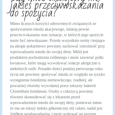
jakieś przeciwwskazania
do spożycia?
Mimo licznych korzyści zdrowotnych związanych ze
spożywaniem miodu akacjowego, istnieją pewne
przeciwwskazania oraz sytuacje, w których jego spożycie
może być niewskazane. Przede wszystkim osoby cierpiące
na alergie pokarmowe powinny zachować ostrożność przy
wprowadzaniu miodu do swojej diety. Miód jest
produktem pochodzenia roślinnego i może zawierać pyłki
kwiatowe, które mogą wywoływać reakcje alergiczne u
niektórych osób. Ponadto dzieci poniżej pierwszego roku
życia nie powinny spożywać miodu ze względu na ryzyko
wystąpienia botulizmu niemowlęcego, rzadkiej, ale
poważnej choroby wywołanej przez toksyny bakterii
Clostridium botulinum. Osoby z cukrzycą powinny
również skonsultować się z lekarzem przed
wprowadzeniem miodu do swojej diety, ponieważ mimo
że ma on niższy indeks glikemiczny niż cukier, nadal jest
źródłem węglowodanów i może wpływać na poziom