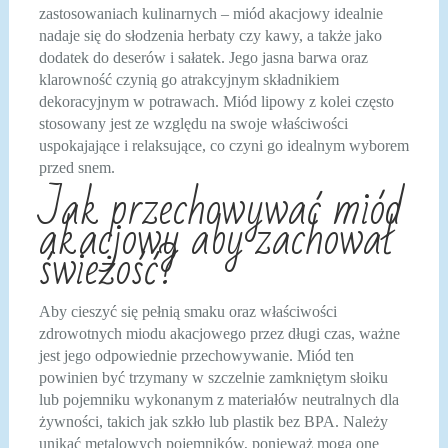
zastosowaniach kulinarnych – miód akacjowy idealnie
nadaje się do słodzenia herbaty czy kawy, a także jako
dodatek do deserów i sałatek. Jego jasna barwa oraz
klarowność czynią go atrakcyjnym składnikiem
dekoracyjnym w potrawach. Miód lipowy z kolei często
stosowany jest ze względu na swoje właściwości
uspokajające i relaksujące, co czyni go idealnym wyborem
przed snem.
Jak przechowywać miód
akacjowy aby zachował
świeżość?
Aby cieszyć się pełnią smaku oraz właściwości
zdrowotnych miodu akacjowego przez długi czas, ważne
jest jego odpowiednie przechowywanie. Miód ten
powinien być trzymany w szczelnie zamkniętym słoiku
lub pojemniku wykonanym z materiałów neutralnych dla
żywności, takich jak szkło lub plastik bez BPA. Należy
unikać metalowych pojemników, ponieważ mogą one