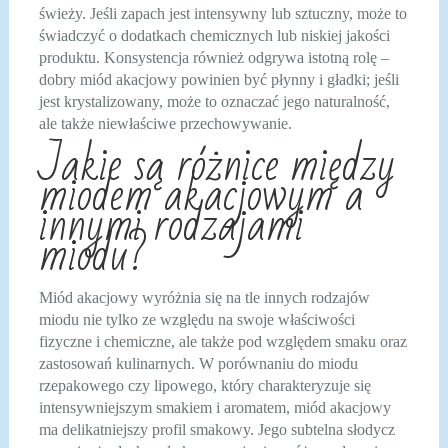
świeży. Jeśli zapach jest intensywny lub sztuczny, może to
świadczyć o dodatkach chemicznych lub niskiej jakości
produktu. Konsystencja również odgrywa istotną rolę –
dobry miód akacjowy powinien być płynny i gładki; jeśli
jest krystalizowany, może to oznaczać jego naturalność,
ale także niewłaściwe przechowywanie.
Jakie są różnice między
miodem akacjowym a
innymi rodzajami
miodu?
Miód akacjowy wyróżnia się na tle innych rodzajów
miodu nie tylko ze względu na swoje właściwości
fizyczne i chemiczne, ale także pod względem smaku oraz
zastosowań kulinarnych. W porównaniu do miodu
rzepakowego czy lipowego, który charakteryzuje się
intensywniejszym smakiem i aromatem, miód akacjowy
ma delikatniejszy profil smakowy. Jego subtelna słodycz