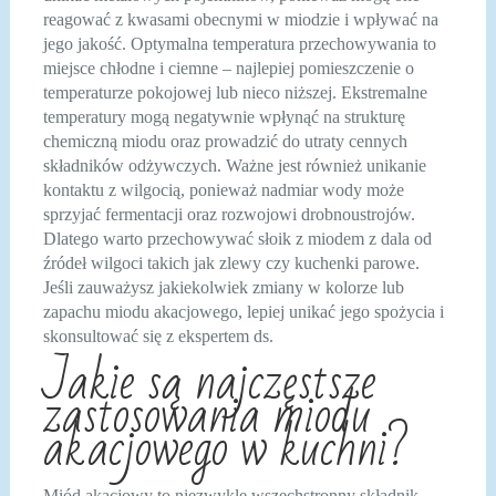
reagować z kwasami obecnymi w miodzie i wpływać na
jego jakość. Optymalna temperatura przechowywania to
miejsce chłodne i ciemne – najlepiej pomieszczenie o
temperaturze pokojowej lub nieco niższej. Ekstremalne
temperatury mogą negatywnie wpłynąć na strukturę
chemiczną miodu oraz prowadzić do utraty cennych
składników odżywczych. Ważne jest również unikanie
kontaktu z wilgocią, ponieważ nadmiar wody może
sprzyjać fermentacji oraz rozwojowi drobnoustrojów.
Dlatego warto przechowywać słoik z miodem z dala od
źródeł wilgoci takich jak zlewy czy kuchenki parowe.
Jeśli zauważysz jakiekolwiek zmiany w kolorze lub
zapachu miodu akacjowego, lepiej unikać jego spożycia i
skonsultować się z ekspertem ds.
Jakie są najczęstsze
zastosowania miodu
akacjowego w kuchni?
Miód akacjowy to niezwykle wszechstronny składnik,