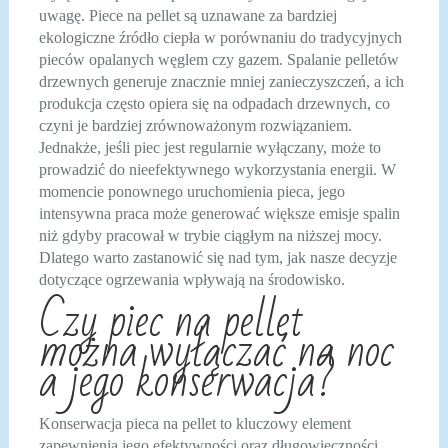
uwagę. Piece na pellet są uznawane za bardziej
ekologiczne źródło ciepła w porównaniu do tradycyjnych
pieców opalanych węglem czy gazem. Spalanie pelletów
drzewnych generuje znacznie mniej zanieczyszczeń, a ich
produkcja często opiera się na odpadach drzewnych, co
czyni je bardziej zrównoważonym rozwiązaniem.
Jednakże, jeśli piec jest regularnie wyłączany, może to
prowadzić do nieefektywnego wykorzystania energii. W
momencie ponownego uruchomienia pieca, jego
intensywna praca może generować większe emisje spalin
niż gdyby pracował w trybie ciągłym na niższej mocy.
Dlatego warto zastanowić się nad tym, jak nasze decyzje
dotyczące ogrzewania wpływają na środowisko.
Czy piec na pellet
można wyłączać na noc
a jego konserwacja?
Konserwacja pieca na pellet to kluczowy element
zapewnienia jego efektywności oraz długowieczności.