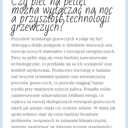
Czy piec na pellet
można wyłączać na noc
a przyszłość technologii
grzewczych?
Przyszłość technologii grzewczych wydaje się być
obiecująca dzięki postępom w dziedzinie innowacji oraz
rozwoju nowych materiałów i rozwiązań energetycznych.
Piece na pellet stają się coraz bardziej zaawansowane
technologicznie, co przekłada się na ich wydajność oraz
komfort użytkowania. Producenci inwestują w badania
nad nowymi systemami spalania oraz automatyzacją
procesów grzewczych, co pozwala osiągnąć lepsze
wyniki przy mniejszym zużyciu paliwa. Ponadto rośnie
zainteresowanie odnawialnymi źródłami energii, co
wpływa na rozwój ekologicznych rozwiązań grzewczych
takich jak pompy ciepła czy systemy solarne. W miarę jak
społeczeństwo staje się coraz bardziej świadome
problemów związanych ze zmianami klimatycznymi,
możemy spodziewać się dalszego wzrostu popularności