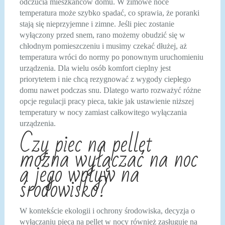
odczucia mieszkańców domu. W zimowe noce
temperatura może szybko spadać, co sprawia, że poranki
stają się nieprzyjemne i zimne. Jeśli piec zostanie
wyłączony przed snem, rano możemy obudzić się w
chłodnym pomieszczeniu i musimy czekać dłużej, aż
temperatura wróci do normy po ponownym uruchomieniu
urządzenia. Dla wielu osób komfort cieplny jest
priorytetem i nie chcą rezygnować z wygody ciepłego
domu nawet podczas snu. Dlatego warto rozważyć różne
opcje regulacji pracy pieca, takie jak ustawienie niższej
temperatury w nocy zamiast całkowitego wyłączania
urządzenia.
Czy piec na pellet
można wyłączać na noc
a jego wpływ na
środowisko?
W kontekście ekologii i ochrony środowiska, decyzja o
wyłączaniu pieca na pellet w nocy również zasługuje na