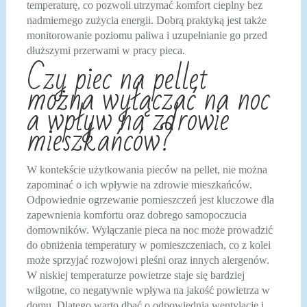
temperaturę, co pozwoli utrzymać komfort cieplny bez
nadmiernego zużycia energii. Dobrą praktyką jest także
monitorowanie poziomu paliwa i uzupełnianie go przed
dłuższymi przerwami w pracy pieca.
Czy piec na pellet
można wyłączać na noc
a wpływ na zdrowie
mieszkańców?
W kontekście użytkowania pieców na pellet, nie można
zapominać o ich wpływie na zdrowie mieszkańców.
Odpowiednie ogrzewanie pomieszczeń jest kluczowe dla
zapewnienia komfortu oraz dobrego samopoczucia
domowników. Wyłączanie pieca na noc może prowadzić
do obniżenia temperatury w pomieszczeniach, co z kolei
może sprzyjać rozwojowi pleśni oraz innych alergenów.
W niskiej temperaturze powietrze staje się bardziej
wilgotne, co negatywnie wpływa na jakość powietrza w
domu. Dlatego warto dbać o odpowiednią wentylację i