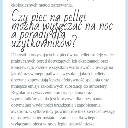
ekologicznych metod ogrzewania.
Czy piec na pellet
można wyłączać na noc
a porady dla
użytkowników?
Dla osób korzystających z pieców na pellet istnieje wiele
praktycznych porad dotyczących ich eksploatacji oraz
konserwacji. Przede wszystkim warto zwrócić uwagę na
jakość używanego paliwa – wysokiej jakości pellety
drzewne zapewniają lepszą efektywność spalania oraz
mniejsze emisje szkodliwych substancji do atmosfery.
Regularne czyszczenie komory spalania oraz
wymienników ciepła jest kluczowe dla utrzymania
optymalnej wydajności urządzenia i zapobiegania
awariom. Użytkownicy powinni również zwracać uwagę
na ustawienia termostatu – zamiast całkowitego
wyłączania pieca w nocy lepiej ustawić niższą