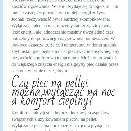
kosztów ogrzewania. W teorii wydaje się to logiczne – im
mniej czasu piec pracuje, tym mniej energii zużywa.
Jednak rzeczywistość bywa bardziej skomplikowana.
Wyłączając piec na noc, możemy zaoszczędzić pewną
ilość energii, ale jednocześnie musimy uwzględnić czas
potrzebny do ponownego nagrzewania pomieszczeń. W
praktyce oznacza to, że jeśli temperatura w domu spadnie
zbyt nisko, piec będzie musiał pracować intensywniej, aby
przywrócić komfortową temperaturę. Może to prowadzić
do większego zużycia energii niż gdyby piec działał przez
całą noc w trybie oszczędnym.
Czy piec na pellet
można wyłączać na noc
a komfort cieplny?
Komfort cieplny jest jednym z kluczowych aspektów
związanych z użytkowaniem pieców na pellet.
Wyłączanie pieca na noc może znacząco wpłynąć na