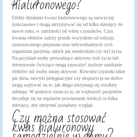
hialuronowego?
Efekty działania kwasu hialuronowego są zazwyczaj
tymczasowe i mogą utrzymywać się od kilku miesięcy do
nawet roku, w zależności od wielu czynników. Czas
trwania efektów zależy przede wszystkim od rodzaju
zastosowanego preparatu oraz indywidualnych cech
organizmu pacjenta, takich jak metabolizm czy styl życia.
Na przykład osoby prowadzące aktywny tryb życia lub
intensywnie ćwiczące mogą zauważyć szybsze zanikanie
efektów niż osoby mniej aktywne. Również czynniki takie
jak dieta, nawyki pielęgnacyjne czy ekspozycja na słońce
mogą wpływać na to, jak długo utrzymają się rezultaty
zabiegu. W praktyce oznacza to, że większość pacjentów
decyduje się na regularne powtarzanie iniekcji co kilka
miesięcy, aby utrzymać pożądany wygląd.
Czy można stosować
kwas hialuronowy
samodzielnie w domu?