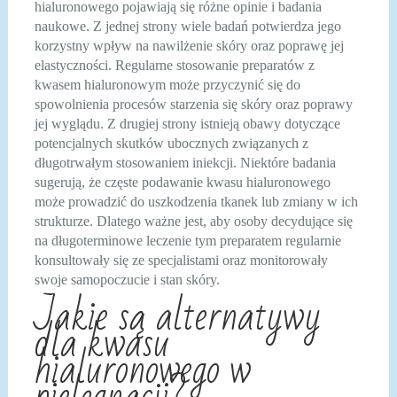
hialuronowego pojawiają się różne opinie i badania
naukowe. Z jednej strony wiele badań potwierdza jego
korzystny wpływ na nawilżenie skóry oraz poprawę jej
elastyczności. Regularne stosowanie preparatów z
kwasem hialuronowym może przyczynić się do
spowolnienia procesów starzenia się skóry oraz poprawy
jej wyglądu. Z drugiej strony istnieją obawy dotyczące
potencjalnych skutków ubocznych związanych z
długotrwałym stosowaniem iniekcji. Niektóre badania
sugerują, że częste podawanie kwasu hialuronowego
może prowadzić do uszkodzenia tkanek lub zmiany w ich
strukturze. Dlatego ważne jest, aby osoby decydujące się
na długoterminowe leczenie tym preparatem regularnie
konsultowały się ze specjalistami oraz monitorowały
swoje samopoczucie i stan skóry.
Jakie są alternatywy
dla kwasu
hialuronowego w
pielęgnacji?