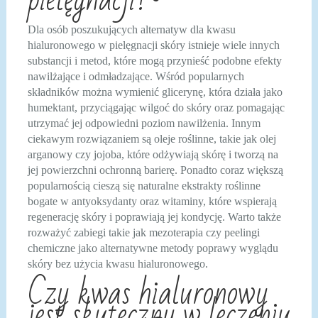
Dla osób poszukujących alternatyw dla kwasu
hialuronowego w pielęgnacji skóry istnieje wiele innych
substancji i metod, które mogą przynieść podobne efekty
nawilżające i odmładzające. Wśród popularnych
składników można wymienić glicerynę, która działa jako
humektant, przyciągając wilgoć do skóry oraz pomagając
utrzymać jej odpowiedni poziom nawilżenia. Innym
ciekawym rozwiązaniem są oleje roślinne, takie jak olej
arganowy czy jojoba, które odżywiają skórę i tworzą na
jej powierzchni ochronną barierę. Ponadto coraz większą
popularnością cieszą się naturalne ekstrakty roślinne
bogate w antyoksydanty oraz witaminy, które wspierają
regenerację skóry i poprawiają jej kondycję. Warto także
rozważyć zabiegi takie jak mezoterapia czy peelingi
chemiczne jako alternatywne metody poprawy wyglądu
skóry bez użycia kwasu hialuronowego.
Czy kwas hialuronowy
jest skuteczny w leczeniu