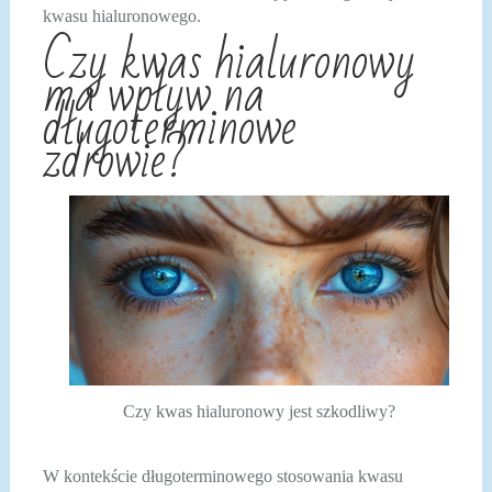
kwasu hialuronowego.
Czy kwas hialuronowy
ma wpływ na
długoterminowe
zdrowie?
Czy kwas hialuronowy jest szkodliwy?
W kontekście długoterminowego stosowania kwasu