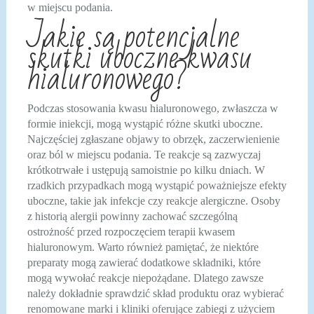
w miejscu podania.
Jakie są potencjalne
skutki uboczne kwasu
hialuronowego?
Podczas stosowania kwasu hialuronowego, zwłaszcza w
formie iniekcji, mogą wystąpić różne skutki uboczne.
Najczęściej zgłaszane objawy to obrzęk, zaczerwienienie
oraz ból w miejscu podania. Te reakcje są zazwyczaj
krótkotrwałe i ustępują samoistnie po kilku dniach. W
rzadkich przypadkach mogą wystąpić poważniejsze efekty
uboczne, takie jak infekcje czy reakcje alergiczne. Osoby
z historią alergii powinny zachować szczególną
ostrożność przed rozpoczęciem terapii kwasem
hialuronowym. Warto również pamiętać, że niektóre
preparaty mogą zawierać dodatkowe składniki, które
mogą wywołać reakcje niepożądane. Dlatego zawsze
należy dokładnie sprawdzić skład produktu oraz wybierać
renomowane marki i kliniki oferujące zabiegi z użyciem