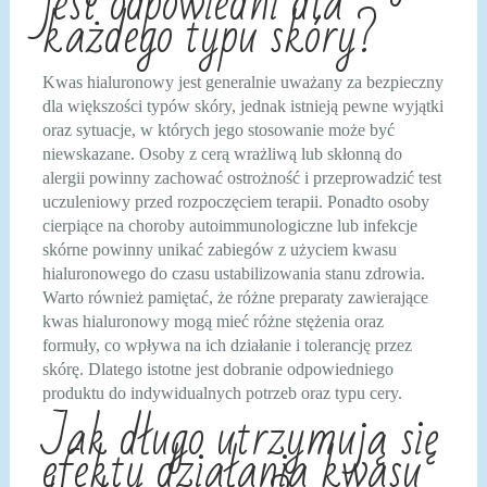
jest odpowiedni dla
każdego typu skóry?
Kwas hialuronowy jest generalnie uważany za bezpieczny
dla większości typów skóry, jednak istnieją pewne wyjątki
oraz sytuacje, w których jego stosowanie może być
niewskazane. Osoby z cerą wrażliwą lub skłonną do
alergii powinny zachować ostrożność i przeprowadzić test
uczuleniowy przed rozpoczęciem terapii. Ponadto osoby
cierpiące na choroby autoimmunologiczne lub infekcje
skórne powinny unikać zabiegów z użyciem kwasu
hialuronowego do czasu ustabilizowania stanu zdrowia.
Warto również pamiętać, że różne preparaty zawierające
kwas hialuronowy mogą mieć różne stężenia oraz
formuły, co wpływa na ich działanie i tolerancję przez
skórę. Dlatego istotne jest dobranie odpowiedniego
produktu do indywidualnych potrzeb oraz typu cery.
Jak długo utrzymują się
efekty działania kwasu