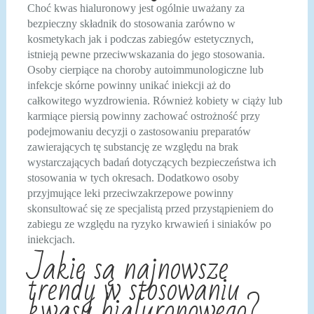
Choć kwas hialuronowy jest ogólnie uważany za
bezpieczny składnik do stosowania zarówno w
kosmetykach jak i podczas zabiegów estetycznych,
istnieją pewne przeciwwskazania do jego stosowania.
Osoby cierpiące na choroby autoimmunologiczne lub
infekcje skórne powinny unikać iniekcji aż do
całkowitego wyzdrowienia. Również kobiety w ciąży lub
karmiące piersią powinny zachować ostrożność przy
podejmowaniu decyzji o zastosowaniu preparatów
zawierających tę substancję ze względu na brak
wystarczających badań dotyczących bezpieczeństwa ich
stosowania w tych okresach. Dodatkowo osoby
przyjmujące leki przeciwzakrzepowe powinny
skonsultować się ze specjalistą przed przystąpieniem do
zabiegu ze względu na ryzyko krwawień i siniaków po
iniekcjach.
Jakie są najnowsze
trendy w stosowaniu
kwasu hialuronowego?