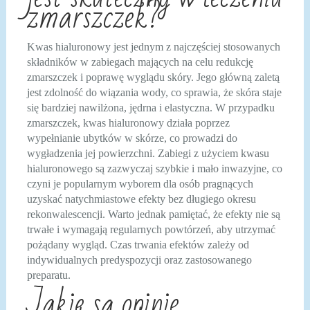
zmarszczek?
Kwas hialuronowy jest jednym z najczęściej stosowanych
składników w zabiegach mających na celu redukcję
zmarszczek i poprawę wyglądu skóry. Jego główną zaletą
jest zdolność do wiązania wody, co sprawia, że skóra staje
się bardziej nawilżona, jędrna i elastyczna. W przypadku
zmarszczek, kwas hialuronowy działa poprzez
wypełnianie ubytków w skórze, co prowadzi do
wygładzenia jej powierzchni. Zabiegi z użyciem kwasu
hialuronowego są zazwyczaj szybkie i mało inwazyjne, co
czyni je popularnym wyborem dla osób pragnących
uzyskać natychmiastowe efekty bez długiego okresu
rekonwalescencji. Warto jednak pamiętać, że efekty nie są
trwałe i wymagają regularnych powtórzeń, aby utrzymać
pożądany wygląd. Czas trwania efektów zależy od
indywidualnych predyspozycji oraz zastosowanego
preparatu.
Jakie są opinie