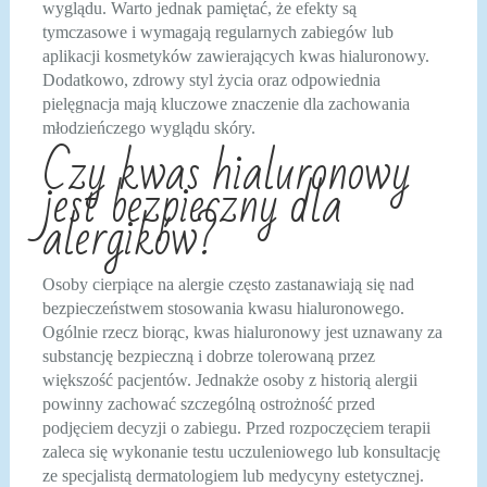
wyglądu. Warto jednak pamiętać, że efekty są
tymczasowe i wymagają regularnych zabiegów lub
aplikacji kosmetyków zawierających kwas hialuronowy.
Dodatkowo, zdrowy styl życia oraz odpowiednia
pielęgnacja mają kluczowe znaczenie dla zachowania
młodzieńczego wyglądu skóry.
Czy kwas hialuronowy
jest bezpieczny dla
alergików?
Osoby cierpiące na alergie często zastanawiają się nad
bezpieczeństwem stosowania kwasu hialuronowego.
Ogólnie rzecz biorąc, kwas hialuronowy jest uznawany za
substancję bezpieczną i dobrze tolerowaną przez
większość pacjentów. Jednakże osoby z historią alergii
powinny zachować szczególną ostrożność przed
podjęciem decyzji o zabiegu. Przed rozpoczęciem terapii
zaleca się wykonanie testu uczuleniowego lub konsultację
ze specjalistą dermatologiem lub medycyny estetycznej.