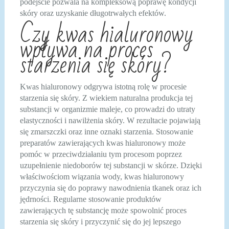
podejście pozwala na kompleksową poprawę kondycji
skóry oraz uzyskanie długotrwałych efektów.
Czy kwas hialuronowy
wpływa na proces
starzenia się skóry?
Kwas hialuronowy odgrywa istotną rolę w procesie
starzenia się skóry. Z wiekiem naturalna produkcja tej
substancji w organizmie maleje, co prowadzi do utraty
elastyczności i nawilżenia skóry. W rezultacie pojawiają
się zmarszczki oraz inne oznaki starzenia. Stosowanie
preparatów zawierających kwas hialuronowy może
pomóc w przeciwdziałaniu tym procesom poprzez
uzupełnienie niedoborów tej substancji w skórze. Dzięki
właściwościom wiązania wody, kwas hialuronowy
przyczynia się do poprawy nawodnienia tkanek oraz ich
jędrności. Regularne stosowanie produktów
zawierających tę substancję może spowolnić proces
starzenia się skóry i przyczynić się do jej lepszego