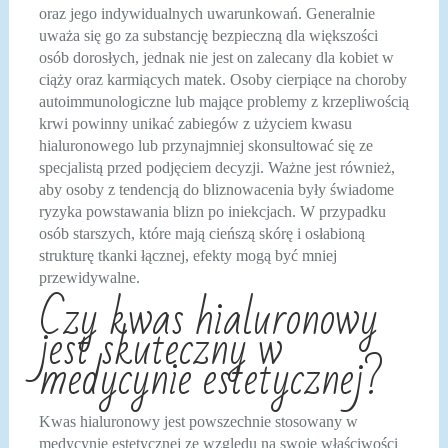
oraz jego indywidualnych uwarunkowań. Generalnie
uważa się go za substancję bezpieczną dla większości
osób dorosłych, jednak nie jest on zalecany dla kobiet w
ciąży oraz karmiących matek. Osoby cierpiące na choroby
autoimmunologiczne lub mające problemy z krzepliwością
krwi powinny unikać zabiegów z użyciem kwasu
hialuronowego lub przynajmniej skonsultować się ze
specjalistą przed podjęciem decyzji. Ważne jest również,
aby osoby z tendencją do bliznowacenia były świadome
ryzyka powstawania blizn po iniekcjach. W przypadku
osób starszych, które mają cieńszą skórę i osłabioną
strukturę tkanki łącznej, efekty mogą być mniej
przewidywalne.
Czy kwas hialuronowy
jest skuteczny w
medycynie estetycznej?
Kwas hialuronowy jest powszechnie stosowany w
medycynie estetycznej ze względu na swoje właściwości