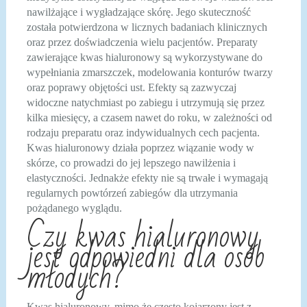
nawilżające i wygładzające skórę. Jego skuteczność
została potwierdzona w licznych badaniach klinicznych
oraz przez doświadczenia wielu pacjentów. Preparaty
zawierające kwas hialuronowy są wykorzystywane do
wypełniania zmarszczek, modelowania konturów twarzy
oraz poprawy objętości ust. Efekty są zazwyczaj
widoczne natychmiast po zabiegu i utrzymują się przez
kilka miesięcy, a czasem nawet do roku, w zależności od
rodzaju preparatu oraz indywidualnych cech pacjenta.
Kwas hialuronowy działa poprzez wiązanie wody w
skórze, co prowadzi do jej lepszego nawilżenia i
elastyczności. Jednakże efekty nie są trwałe i wymagają
regularnych powtórzeń zabiegów dla utrzymania
pożądanego wyglądu.
Czy kwas hialuronowy
jest odpowiedni dla osób
młodych?
Kwas hialuronowy, mimo że często kojarzony jest z