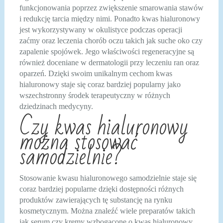
funkcjonowania poprzez zwiększenie smarowania stawów
i redukcję tarcia między nimi. Ponadto kwas hialuronowy
jest wykorzystywany w okulistyce podczas operacji
zaćmy oraz leczenia chorób oczu takich jak suche oko czy
zapalenie spojówek. Jego właściwości regeneracyjne są
również doceniane w dermatologii przy leczeniu ran oraz
oparzeń. Dzięki swoim unikalnym cechom kwas
hialuronowy staje się coraz bardziej popularny jako
wszechstronny środek terapeutyczny w różnych
dziedzinach medycyny.
Czy kwas hialuronowy
można stosować
samodzielnie?
Stosowanie kwasu hialuronowego samodzielnie staje się
coraz bardziej popularne dzięki dostępności różnych
produktów zawierających tę substancję na rynku
kosmetycznym. Można znaleźć wiele preparatów takich
jak serum czy kremy wzbogacone o kwas hialuronowy,