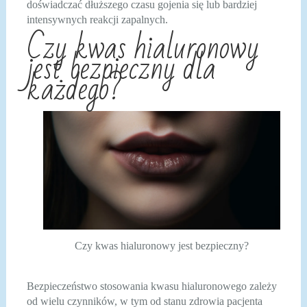
doświadczać dłuższego czasu gojenia się lub bardziej
intensywnych reakcji zapalnych.
Czy kwas hialuronowy
jest bezpieczny dla
każdego?
Czy kwas hialuronowy jest bezpieczny?
Bezpieczeństwo stosowania kwasu hialuronowego zależy
od wielu czynników, w tym od stanu zdrowia pacjenta