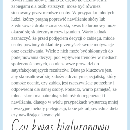
zabiegami dla osób starszych, może być również
stosowany przez młodsze osoby. W przypadku młodych
ludzi, którzy pragną poprawić nawilżenie skóry lub
zredukować drobne zmarszczki, kwas hialuronowy może
okazać się skutecznym rozwiązaniem. Warto jednak
zaznaczyć, że przed podjęciem decyzji o zabiegu, młode
osoby powinny dokładnie przemyśleć swoje motywacje
oraz oczekiwania. Wiele z nich może być skłonnych do
podejmowania decyzji pod wpływem trendów w mediach
społecznościowych, co nie zawsze prowadzi do
satysfakcjonujących rezultatów. Dlatego kluczowe jest,
aby skonsultować się z doświadczonym specjalistą, który
pomoże ocenić, czy zabieg jest rzeczywiście potrzebny i
odpowiedni dla danej osoby. Ponadto, warto pamiętać, że
młoda skóra ma naturalną zdolność do regeneracji i
nawilżania, dlatego w wielu przypadkach wystarczą mniej
inwazyjne metody pielęgnacji, takie jak odpowiednia dieta
czy nawilżające kosmetyki.
Czy kwas hialuronowy