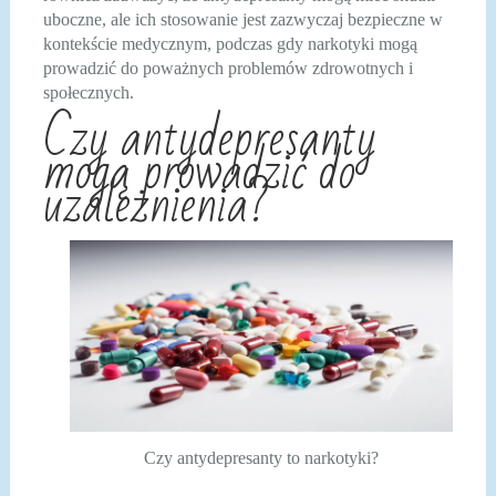
uboczne, ale ich stosowanie jest zazwyczaj bezpieczne w
kontekście medycznym, podczas gdy narkotyki mogą
prowadzić do poważnych problemów zdrowotnych i
społecznych.
Czy antydepresanty
mogą prowadzić do
uzależnienia?
Czy antydepresanty to narkotyki?