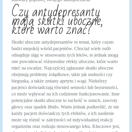
Czy antydepresanty
mają skutki uboczne,
które warto znać?
Skutki uboczne antydepresantów to temat, który często
budzi niepokój wśród pacjentów. Chociaż wiele osób
odnajduje ulgę w stosowaniu tych leków, to jednak mogą
one powodować różnorodne efekty uboczne, które warto
mieć na uwadze. Najczęściej zgłaszane skutki uboczne
obejmują problemy żołądkowe, takie jak nudności czy
biegunka, a także zmiany apetytu i wagi. Niektórzy
pacjenci doświadczają również senności lub bezsenności,
co może wpływać na ich codzienne funkcjonowanie. Inne
potencjalne skutki uboczne to suchość w ustach, zawroty
głowy oraz spadek libido. Warto jednak podkreślić, że nie
każdy pacjent doświadczy tych efektów, a ich nasilenie
może się różnić w zależności od indywidualnej reakcji
organizmu oraz rodzaju stosowanego leku. Kluczowe jest,