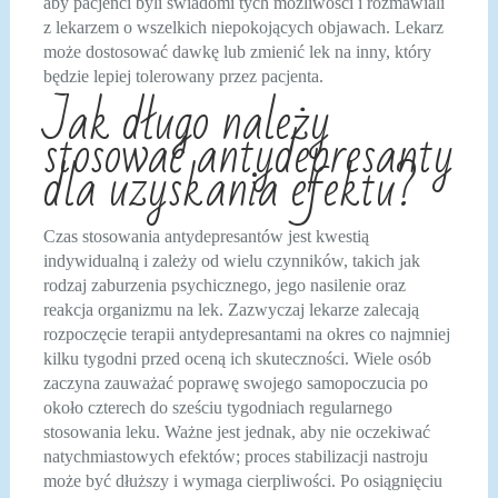
aby pacjenci byli świadomi tych możliwości i rozmawiali
z lekarzem o wszelkich niepokojących objawach. Lekarz
może dostosować dawkę lub zmienić lek na inny, który
będzie lepiej tolerowany przez pacjenta.
Jak długo należy
stosować antydepresanty
dla uzyskania efektu?
Czas stosowania antydepresantów jest kwestią
indywidualną i zależy od wielu czynników, takich jak
rodzaj zaburzenia psychicznego, jego nasilenie oraz
reakcja organizmu na lek. Zazwyczaj lekarze zalecają
rozpoczęcie terapii antydepresantami na okres co najmniej
kilku tygodni przed oceną ich skuteczności. Wiele osób
zaczyna zauważać poprawę swojego samopoczucia po
około czterech do sześciu tygodniach regularnego
stosowania leku. Ważne jest jednak, aby nie oczekiwać
natychmiastowych efektów; proces stabilizacji nastroju
może być dłuższy i wymaga cierpliwości. Po osiągnięciu