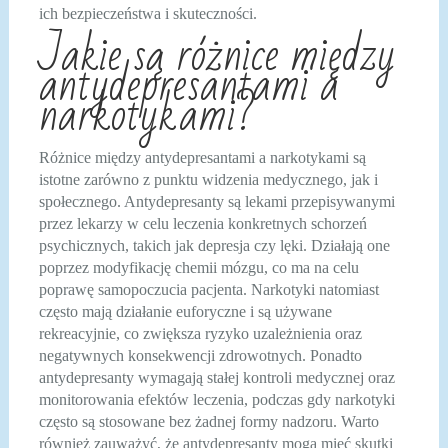
ich bezpieczeństwa i skuteczności.
Jakie są różnice między
antydepresantami a
narkotykami?
Różnice między antydepresantami a narkotykami są
istotne zarówno z punktu widzenia medycznego, jak i
społecznego. Antydepresanty są lekami przepisywanymi
przez lekarzy w celu leczenia konkretnych schorzeń
psychicznych, takich jak depresja czy lęki. Działają one
poprzez modyfikację chemii mózgu, co ma na celu
poprawę samopoczucia pacjenta. Narkotyki natomiast
często mają działanie euforyczne i są używane
rekreacyjnie, co zwiększa ryzyko uzależnienia oraz
negatywnych konsekwencji zdrowotnych. Ponadto
antydepresanty wymagają stałej kontroli medycznej oraz
monitorowania efektów leczenia, podczas gdy narkotyki
często są stosowane bez żadnej formy nadzoru. Warto
również zauważyć, że antydepresanty mogą mieć skutki