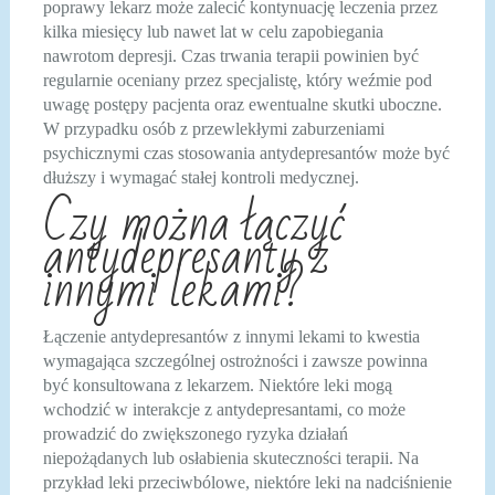
poprawy lekarz może zalecić kontynuację leczenia przez
kilka miesięcy lub nawet lat w celu zapobiegania
nawrotom depresji. Czas trwania terapii powinien być
regularnie oceniany przez specjalistę, który weźmie pod
uwagę postępy pacjenta oraz ewentualne skutki uboczne.
W przypadku osób z przewlekłymi zaburzeniami
psychicznymi czas stosowania antydepresantów może być
dłuższy i wymagać stałej kontroli medycznej.
Czy można łączyć
antydepresanty z
innymi lekami?
Łączenie antydepresantów z innymi lekami to kwestia
wymagająca szczególnej ostrożności i zawsze powinna
być konsultowana z lekarzem. Niektóre leki mogą
wchodzić w interakcje z antydepresantami, co może
prowadzić do zwiększonego ryzyka działań
niepożądanych lub osłabienia skuteczności terapii. Na
przykład leki przeciwbólowe, niektóre leki na nadciśnienie