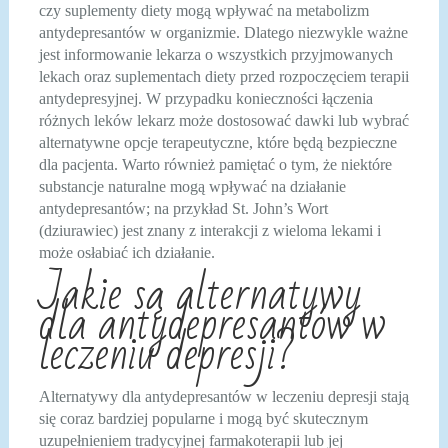
czy suplementy diety mogą wpływać na metabolizm
antydepresantów w organizmie. Dlatego niezwykle ważne
jest informowanie lekarza o wszystkich przyjmowanych
lekach oraz suplementach diety przed rozpoczęciem terapii
antydepresyjnej. W przypadku konieczności łączenia
różnych leków lekarz może dostosować dawki lub wybrać
alternatywne opcje terapeutyczne, które będą bezpieczne
dla pacjenta. Warto również pamiętać o tym, że niektóre
substancje naturalne mogą wpływać na działanie
antydepresantów; na przykład St. John’s Wort
(dziurawiec) jest znany z interakcji z wieloma lekami i
może osłabiać ich działanie.
Jakie są alternatywy
dla antydepresantów w
leczeniu depresji?
Alternatywy dla antydepresantów w leczeniu depresji stają
się coraz bardziej popularne i mogą być skutecznym
uzupełnieniem tradycyjnej farmakoterapii lub jej