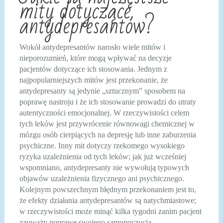
mity dotyczące
antydepresantów?
Wokół antydepresantów narosło wiele mitów i
nieporozumień, które mogą wpływać na decyzje
pacjentów dotyczące ich stosowania. Jednym z
najpopularniejszych mitów jest przekonanie, że
antydepresanty są jedynie „sztucznym” sposobem na
poprawę nastroju i że ich stosowanie prowadzi do utraty
autentyczności emocjonalnej. W rzeczywistości celem
tych leków jest przywrócenie równowagi chemicznej w
mózgu osób cierpiących na depresję lub inne zaburzenia
psychiczne. Inny mit dotyczy rzekomego wysokiego
ryzyka uzależnienia od tych leków; jak już wcześniej
wspomniano, antydepresanty nie wywołują typowych
objawów uzależnienia fizycznego ani psychicznego.
Kolejnym powszechnym błędnym przekonaniem jest to,
że efekty działania antydepresantów są natychmiastowe;
w rzeczywistości może minąć kilka tygodni zanim pacjent
zauważy poprawę swojego samopoczucia.