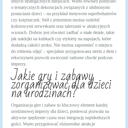
innych strategicznych miejscach. Warto również pomyśleć
o tematycznych dekoracjach związanych z ulubionymi
postaciami dzieci – na przykład motywem superbohaterów
czy księżniczek. Stół z jedzeniem można ozdobić
kolorowymi serwetkami oraz talerzami w atrakcyjnych
wzorach. Dobrze jest również zadbać o małe detale, takie
jak naklejki na kubkach czy etykiety na napojach, które
dodadzą całości uroku. Nie można zapomnieć o miejscu
do robienia zdjęć – specjalnie przygotowana strefa z tłem i
rekwizytami pozwoli uwiecznić radosne chwile podczas
imprezy.
Jakie gry i zabawy
zorganizować dla dzieci
na urodzinach?
Organizacja gier i zabaw to kluczowy element każdej
urodzinowej imprezy dla dzieci, ponieważ pozwala na
aktywne spędzenie czasu oraz integrację najmłodszych
gości. Warto przygotować różnorodne atrakcje