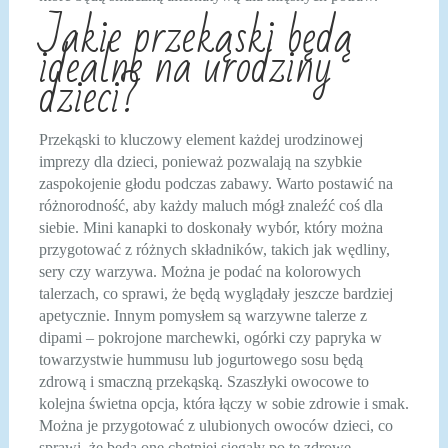
Jakie przekąski będą
idealne na urodziny
dzieci?
Przekąski to kluczowy element każdej urodzinowej
imprezy dla dzieci, ponieważ pozwalają na szybkie
zaspokojenie głodu podczas zabawy. Warto postawić na
różnorodność, aby każdy maluch mógł znaleźć coś dla
siebie. Mini kanapki to doskonały wybór, który można
przygotować z różnych składników, takich jak wędliny,
sery czy warzywa. Można je podać na kolorowych
talerzach, co sprawi, że będą wyglądały jeszcze bardziej
apetycznie. Innym pomysłem są warzywne talerze z
dipami – pokrojone marchewki, ogórki czy papryka w
towarzystwie hummusu lub jogurtowego sosu będą
zdrową i smaczną przekąską. Szaszłyki owocowe to
kolejna świetna opcja, która łączy w sobie zdrowie i smak.
Można je przygotować z ulubionych owoców dzieci, co
sprawi, że będą one chętniej sięgały po te zdrowe