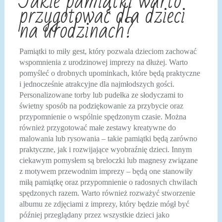
Jakie pamiątki warto
przygotować dla dzieci
na urodzinach?
Pamiątki to miły gest, który pozwala dzieciom zachować
wspomnienia z urodzinowej imprezy na dłużej. Warto
pomyśleć o drobnych upominkach, które będą praktyczne
i jednocześnie atrakcyjne dla najmłodszych gości.
Personalizowane torby lub pudełka ze słodyczami to
świetny sposób na podziękowanie za przybycie oraz
przypomnienie o wspólnie spędzonym czasie. Można
również przygotować małe zestawy kreatywne do
malowania lub rysowania – takie pamiątki będą zarówno
praktyczne, jak i rozwijające wyobraźnię dzieci. Innym
ciekawym pomysłem są breloczki lub magnesy związane
z motywem przewodnim imprezy – będą one stanowiły
miłą pamiątkę oraz przypomnienie o radosnych chwilach
spędzonych razem. Warto również rozważyć stworzenie
albumu ze zdjęciami z imprezy, który będzie mógł być
później przeglądany przez wszystkie dzieci jako