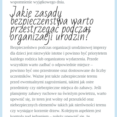
wspomnienie wyjątkowego dnia.
Jakie zasady
bezpieczeństwa warto
przestrzegać podczas
organizacji urodzin?
Bezpieczeństwo podczas organizacji urodzinowej imprezy
dla dzieci jest niezwykle istotne i powinno być priorytetem
każdego rodzica lub organizatora wydarzenia. Przede
wszystkim warto zadbać o odpowiednie miejsce –
powinno być ono przestronne oraz dostosowane do liczby
uczestników. Ważne jest także zabezpieczenie terenu
przed ewentualnymi zagrożeniami, takimi jak ostre
przedmioty czy niebezpieczne miejsca do zabawy. Jeśli
planujemy zabawy ruchowe na świeżym powietrzu, warto
upewnić się, że teren jest wolny od przeszkód oraz
niebezpiecznych elementów takich jak nierówności terenu
czy wystające korzenie drzew. Kolejnym aspektem jest
kontrola nad jedzeniem – należy upewnić się, że