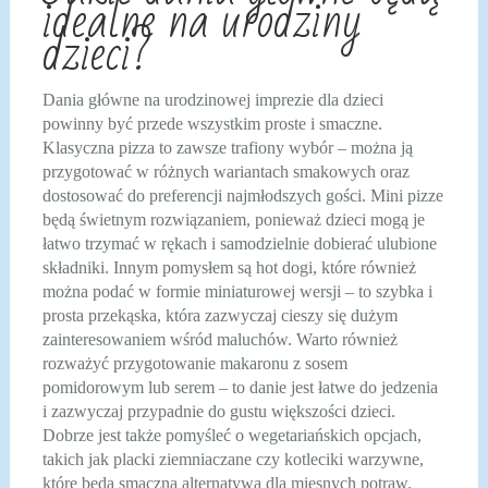
idealne na urodziny
dzieci?
Dania główne na urodzinowej imprezie dla dzieci
powinny być przede wszystkim proste i smaczne.
Klasyczna pizza to zawsze trafiony wybór – można ją
przygotować w różnych wariantach smakowych oraz
dostosować do preferencji najmłodszych gości. Mini pizze
będą świetnym rozwiązaniem, ponieważ dzieci mogą je
łatwo trzymać w rękach i samodzielnie dobierać ulubione
składniki. Innym pomysłem są hot dogi, które również
można podać w formie miniaturowej wersji – to szybka i
prosta przekąska, która zazwyczaj cieszy się dużym
zainteresowaniem wśród maluchów. Warto również
rozważyć przygotowanie makaronu z sosem
pomidorowym lub serem – to danie jest łatwe do jedzenia
i zazwyczaj przypadnie do gustu większości dzieci.
Dobrze jest także pomyśleć o wegetariańskich opcjach,
takich jak placki ziemniaczane czy kotleciki warzywne,
które będą smaczną alternatywą dla mięsnych potraw.