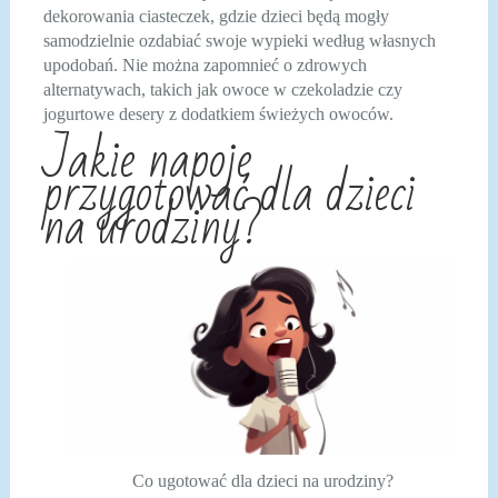
dekorowania ciasteczek, gdzie dzieci będą mogły
samodzielnie ozdabiać swoje wypieki według własnych
upodobań. Nie można zapomnieć o zdrowych
alternatywach, takich jak owoce w czekoladzie czy
jogurtowe desery z dodatkiem świeżych owoców.
Jakie napoje
przygotować dla dzieci
na urodziny?
Co ugotować dla dzieci na urodziny?