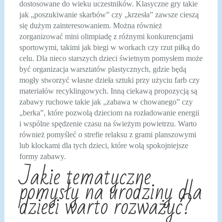
dostosowane do wieku uczestników. Klasyczne gry takie
jak „poszukiwanie skarbów” czy „krzesła” zawsze cieszą
się dużym zainteresowaniem. Można również
zorganizować mini olimpiadę z różnymi konkurencjami
sportowymi, takimi jak biegi w workach czy rzut piłką do
celu. Dla nieco starszych dzieci świetnym pomysłem może
być organizacja warsztatów plastycznych, gdzie będą
mogły stworzyć własne dzieła sztuki przy użyciu farb czy
materiałów recyklingowych. Inną ciekawą propozycją są
zabawy ruchowe takie jak „zabawa w chowanego” czy
„berka”, które pozwolą dzieciom na rozładowanie energii
i wspólne spędzenie czasu na świeżym powietrzu. Warto
również pomyśleć o strefie relaksu z grami planszowymi
lub klockami dla tych dzieci, które wolą spokojniejsze
formy zabawy.
Jakie tematyczne
pomysły na urodziny dla
dzieci warto rozważyć?