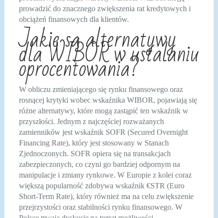
prowadzić do znacznego zwiększenia rat kredytowych i
obciążeń finansowych dla klientów.
Jakie są alternatywy
dla WIBOR w ustalaniu
oprocentowania?
W obliczu zmieniającego się rynku finansowego oraz
rosnącej krytyki wobec wskaźnika WIBOR, pojawiają się
różne alternatywy, które mogą zastąpić ten wskaźnik w
przyszłości. Jednym z najczęściej rozważanych
zamienników jest wskaźnik SOFR (Secured Overnight
Financing Rate), który jest stosowany w Stanach
Zjednoczonych. SOFR opiera się na transakcjach
zabezpieczonych, co czyni go bardziej odpornym na
manipulacje i zmiany rynkowe. W Europie z kolei coraz
większą popularność zdobywa wskaźnik €STR (Euro
Short-Term Rate), który również ma na celu zwiększenie
przejrzystości oraz stabilności rynku finansowego. W
Polsce trwają dyskusje na temat możliwości