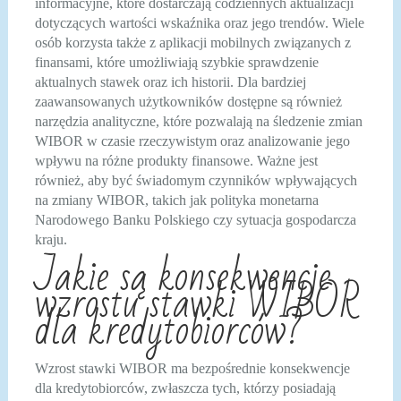
informacyjne, które dostarczają codziennych aktualizacji
dotyczących wartości wskaźnika oraz jego trendów. Wiele
osób korzysta także z aplikacji mobilnych związanych z
finansami, które umożliwiają szybkie sprawdzenie
aktualnych stawek oraz ich historii. Dla bardziej
zaawansowanych użytkowników dostępne są również
narzędzia analityczne, które pozwalają na śledzenie zmian
WIBOR w czasie rzeczywistym oraz analizowanie jego
wpływu na różne produkty finansowe. Ważne jest
również, aby być świadomym czynników wpływających
na zmiany WIBOR, takich jak polityka monetarna
Narodowego Banku Polskiego czy sytuacja gospodarcza
kraju.
Jakie są konsekwencje
wzrostu stawki WIBOR
dla kredytobiorców?
Wzrost stawki WIBOR ma bezpośrednie konsekwencje
dla kredytobiorców, zwłaszcza tych, którzy posiadają