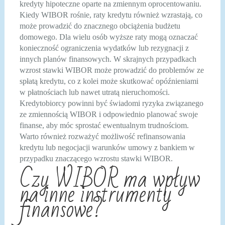
kredyty hipoteczne oparte na zmiennym oprocentowaniu.
Kiedy WIBOR rośnie, raty kredytu również wzrastają, co
może prowadzić do znacznego obciążenia budżetu
domowego. Dla wielu osób wyższe raty mogą oznaczać
konieczność ograniczenia wydatków lub rezygnacji z
innych planów finansowych. W skrajnych przypadkach
wzrost stawki WIBOR może prowadzić do problemów ze
spłatą kredytu, co z kolei może skutkować opóźnieniami
w płatnościach lub nawet utratą nieruchomości.
Kredytobiorcy powinni być świadomi ryzyka związanego
ze zmiennością WIBOR i odpowiednio planować swoje
finanse, aby móc sprostać ewentualnym trudnościom.
Warto również rozważyć możliwość refinansowania
kredytu lub negocjacji warunków umowy z bankiem w
przypadku znaczącego wzrostu stawki WIBOR.
Czy WIBOR ma wpływ
na inne instrumenty
finansowe?