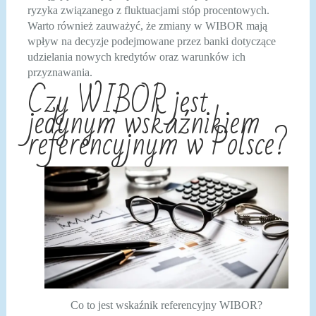
ryzyka związanego z fluktuacjami stóp procentowych.
Warto również zauważyć, że zmiany w WIBOR mają
wpływ na decyzje podejmowane przez banki dotyczące
udzielania nowych kredytów oraz warunków ich
przyznawania.
Czy WIBOR jest
jedynym wskaźnikiem
referencyjnym w Polsce?
Co to jest wskaźnik referencyjny WIBOR?