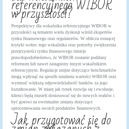
referencyjnego WIBOR
w przyszłości?
Perspektywy dla wskaźnika referencyjnego WIBOR w
przyszłości są tematem wielu dyskusji wśród ekspertów
rynku finansowego oraz regulatorów. W obliczu rosnącej
krytyki wobec tego wskaźnika oraz potrzeby zwiększenia
przejrzystości rynku finansowego istnieje
prawdopodobieństwo, że WIBOR zostanie poddany
reformom lub nawet zastąpiony innym wskaźnikiem
referencyjnym. Regulacje unijne dotyczące benchmarków
mogą wpłynąć na sposób ustalania wartości WIBOR oraz
wymusić większą odpowiedzialność banków za jego
kształtowanie. W miarę jak rynek rozwija się i ewoluuje,
klienci będą musieli dostosować się do nowych realiów i
być gotowi na ewentualne zmiany dotyczące
oprocentowania swoich produktów finansowych.
Jak przygotować się do
zmian związanych z