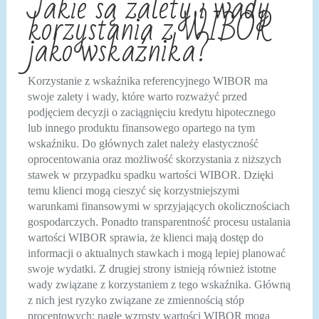
Jakie są zalety i wady
korzystania z WIBOR
jako wskaźnika?
Korzystanie z wskaźnika referencyjnego WIBOR ma
swoje zalety i wady, które warto rozważyć przed
podjęciem decyzji o zaciągnięciu kredytu hipotecznego
lub innego produktu finansowego opartego na tym
wskaźniku. Do głównych zalet należy elastyczność
oprocentowania oraz możliwość skorzystania z niższych
stawek w przypadku spadku wartości WIBOR. Dzięki
temu klienci mogą cieszyć się korzystniejszymi
warunkami finansowymi w sprzyjających okolicznościach
gospodarczych. Ponadto transparentność procesu ustalania
wartości WIBOR sprawia, że klienci mają dostęp do
informacji o aktualnych stawkach i mogą lepiej planować
swoje wydatki. Z drugiej strony istnieją również istotne
wady związane z korzystaniem z tego wskaźnika. Główną
z nich jest ryzyko związane ze zmiennością stóp
procentowych; nagłe wzrosty wartości WIBOR mogą