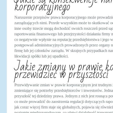
korporacyjnego
Naruszenie przepisów prawa korporacyjnego może prowadzić 
zarządzających nimi. Przede wszystkim może to skutkować o
inne osoby trzecie mogą dochodzić swoich roszczeń przed s
raportowania finansowego lub przejrzystości działania firmy 
co negatywnie wpłynie na reputację przedsiębiorstwa i jego
postępowań administracyjnych prowadzonych przez organy na
firmę lub jej członków zarządu. W skrajnych przypadkach n
likwidacji spółki lub jej upadłości.
Jakie zmiany w prawie k
przewidzieć w przyszłości
Przewidywanie zmian w prawie korporacyjnym jest trudnym 
zmieniające się potrzeby przedsiębiorców i inwestorów. Je
przyszłość tej dziedziny prawa. Jednym z nich jest rosnąca po
co może prowadzić do zaostrzenia regulacji dotyczących rap
jak coraz więcej firm staje się globalnych, pojawia się równ
poziomie międzynarodowym, co ułatwi działalność transgrani