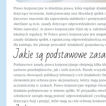
Prawo korporacyjne to dziedzina prawa, która reguluje działa
dotyczące tworzenia, funkcjonowania oraz likwidacji spółe
kluczowe znaczenie dla zapewnienia stabilności i przejrzyst
określane są m.in. zasady dotyczące odpowiedzialności zarządu
Warto zauważyć, że prawo korporacyjne różni się w zależnośc
lokalnych regulacji. W Polsce prawo korporacyjne jest ureg
zasady działania spółek z ograniczoną odpowiedzialnością or
dla każdego, kto planuje prowadzić działalność gospodarczą w
Jakie są podstawowe zasa
Podstawowe zasady prawa korporacyjnego obejmują kilka klu
zarówno przedsiębiorców, jak i osób trzecich. Przede wszystki
oznacza obowiązek publikacji informacji o ich działalności f
elementem jest ochrona praw akcjonariuszy, którzy mają pra
uczestniczenia w zyskach. Prawo korporacyjne reguluje równ
działania podejmowane w imieniu spółki. W przypadku niewł
członkowie zarządu mogą ponosić odpowiedzialność cywilną 
dotyczące fuzji i przejęć, które mają na celu ochronę konkure