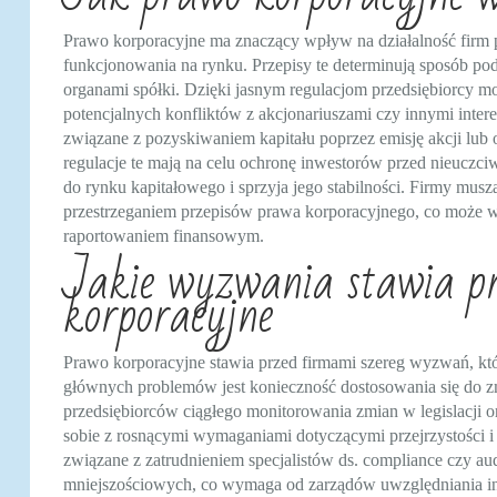
Prawo korporacyjne ma znaczący wpływ na działalność firm po
funkcjonowania na rynku. Przepisy te determinują sposób p
organami spółki. Dzięki jasnym regulacjom przedsiębiorcy mo
potencjalnych konfliktów z akcjonariuszami czy innymi inte
związane z pozyskiwaniem kapitału poprzez emisję akcji lub 
regulacje te mają na celu ochronę inwestorów przed nieuczci
do rynku kapitałowego i sprzyja jego stabilności. Firmy m
przestrzeganiem przepisów prawa korporacyjnego, co może w
raportowaniem finansowym.
Jakie wyzwania stawia p
korporacyjne
Prawo korporacyjne stawia przed firmami szereg wyzwań, kt
głównych problemów jest konieczność dostosowania się do 
przedsiębiorców ciągłego monitorowania zmian w legislacji o
sobie z rosnącymi wymaganiami dotyczącymi przejrzystości 
związane z zatrudnieniem specjalistów ds. compliance czy 
mniejszościowych, co wymaga od zarządów uwzględniania i