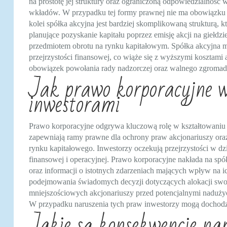
na prostotę jej struktury oraz ograniczoną odpowiedzialnoś
wkładów. W przypadku tej formy prawnej nie ma obowiązku po
kolei spółka akcyjna jest bardziej skomplikowaną strukturą, 
planujące pozyskanie kapitału poprzez emisję akcji na giełdz
przedmiotem obrotu na rynku kapitałowym. Spółka akcyjna m
przejrzystości finansowej, co wiąże się z wyższymi kosztami 
obowiązek powołania rady nadzorczej oraz walnego zgromadz
Jak prawo korporacyjne w
inwestorami
Prawo korporacyjne odgrywa kluczową rolę w kształtowaniu re
zapewniają ramy prawne dla ochrony praw akcjonariuszy oraz 
rynku kapitałowego. Inwestorzy oczekują przejrzystości w dzia
finansowej i operacyjnej. Prawo korporacyjne nakłada na sp
oraz informacji o istotnych zdarzeniach mających wpływ na i
podejmowania świadomych decyzji dotyczących alokacji swoj
mniejszościowych akcjonariuszy przed potencjalnymi nadużyc
W przypadku naruszenia tych praw inwestorzy mogą dochodzi
Jakie są konsekwencje na