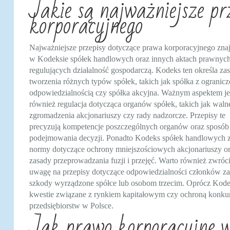
Jakie są najważniejsze pr
korporacyjnego
Najważniejsze przepisy dotyczące prawa korporacyjnego znaj
w Kodeksie spółek handlowych oraz innych aktach prawnyc
regulujących działalność gospodarczą. Kodeks ten określa za
tworzenia różnych typów spółek, takich jak spółka z ogranic
odpowiedzialnością czy spółka akcyjna. Ważnym aspektem je
również regulacja dotycząca organów spółek, takich jak waln
zgromadzenia akcjonariuszy czy rady nadzorcze. Przepisy te
precyzują kompetencje poszczególnych organów oraz sposób
podejmowania decyzji. Ponadto Kodeks spółek handlowych 
normy dotyczące ochrony mniejszościowych akcjonariuszy o
zasady przeprowadzania fuzji i przejęć. Warto również zwróc
uwagę na przepisy dotyczące odpowiedzialności członków za
szkody wyrządzone spółce lub osobom trzecim. Oprócz Kodeks
kwestie związane z rynkiem kapitałowym czy ochroną konkur
przedsiębiorstw w Polsce.
Jak prawo korporacyjne w