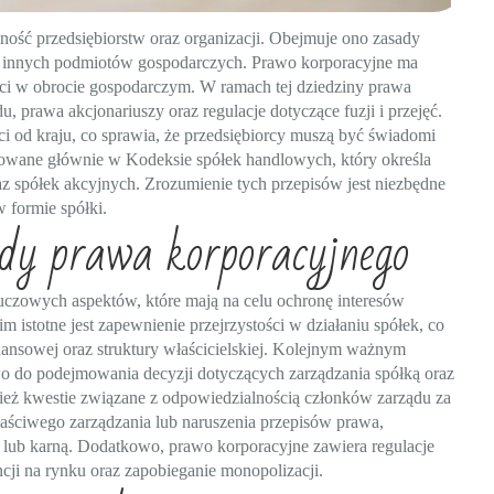
lność przedsiębiorstw oraz organizacji. Obejmuje ono zasady
k i innych podmiotów gospodarczych. Prawo korporacyjne ma
ości w obrocie gospodarczym. W ramach tej dziedziny prawa
, prawa akcjonariuszy oraz regulacje dotyczące fuzji i przejęć.
i od kraju, co sprawia, że przedsiębiorcy muszą być świadomi
ulowane głównie w Kodeksie spółek handlowych, który określa
az spółek akcyjnych. Zrozumienie tych przepisów jest niezbędne
 formie spółki.
dy prawa korporacyjnego
czowych aspektów, które mają na celu ochronę interesów
m istotne jest zapewnienie przejrzystości w działaniu spółek, co
inansowej oraz struktury właścicielskiej. Kolejnym ważnym
wo do podejmowania decyzji dotyczących zarządzania spółką oraz
ież kwestie związane z odpowiedzialnością członków zarządu za
aściwego zarządzania lub naruszenia przepisów prawa,
lub karną. Dodatkowo, prawo korporacyjne zawiera regulacje
ncji na rynku oraz zapobieganie monopolizacji.