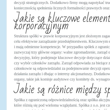
decyzji strategicznych. Dodatkowo firmy mogą napotykać trudn
koniecznością spełnienia licznych formalności prawnych ora
Jakie są kluczowe element
korporacyjnym
Struktura spółki w prawie korporacyjnym jest złożonym zaga
celu efektywne zarządzanie przedsiębiorstwem. Kluczowym ele
i mają odmienne kompetencje. W przypadku spółek z ogranic
zazwyczaj trzy główne organy: walne zgromadzenie, zarząd 
decyzyjny, który podejmuje kluczowe decyzje dotyczące dział
czy wybór członków zarządu. Zarząd odpowiada za bieżące zarz
członkowie są odpowiedzialni za podejmowanie decyzji opera
działania zarządu i dbając o interesy akcjonariuszy. Dodatk
organy, takie jak komisje audytowe czy komitety ds. wynagro
Jakie są różnice między sp
Spółka z ograniczoną odpowiedzialnością oraz spółka akcyjn
które różnią się pod wieloma względami. Spółka z o.o. jest c