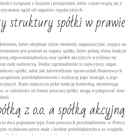
ości związane z fuzjami i przejęciami, które często wiążą się z
z uzyskania zgód od organów regulacyjnych.
y struktury spółki w prawie
dnieniem, które obejmuje różne elementy organizacyjne, mające na
mentem jest podział na organy spółki, które pełnią różne funkcje
zoną odpowiedzialnością oraz spółek akcyjnych wyróżnia się
oraz radę nadzorczą. Walne zgromadzenie to najwyższy organ
alności spółki, takie jak zatwierdzanie sprawozdań finansowych
ądzanie przedsiębiorstwem i realizację jego strategii, a jego
cyjnych. Rada nadzorcza pełni funkcję kontrolną, monitorując
owo, w zależności od formy prawnej spółki, mogą występować inne
dzeń.
ółką z o.o. a spółką akcyjną
a to dwa popularne typy form prawnych przedsiębiorstw w Polsce,
zęsto wybierana przez małe i średnie przedsiębiorstwa ze względu