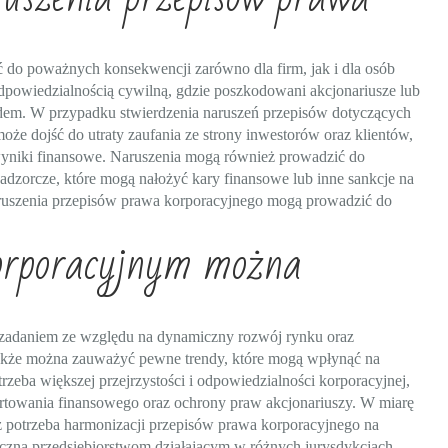
do poważnych konsekwencji zarówno dla firm, jak i dla osób
dpowiedzialnością cywilną, gdzie poszkodowani akcjonariusze lub
ądem. W przypadku stwierdzenia naruszeń przepisów dotyczących
może dojść do utraty zaufania ze strony inwestorów oraz klientów,
 wyniki finansowe. Naruszenia mogą również prowadzić do
dzorcze, które mogą nałożyć kary finansowe lub inne sankcje na
aruszenia przepisów prawa korporacyjnego mogą prowadzić do
orporacyjnym można
zadaniem ze względu na dynamiczny rozwój rynku oraz
dnakże można zauważyć pewne trendy, które mogą wpłynąć na
trzeba większej przejrzystości i odpowiedzialności korporacyjnej,
ortowania finansowego oraz ochrony praw akcjonariuszy. W miarę
ież potrzeba harmonizacji przepisów prawa korporacyjnego na
czną przedsiębiorstwom działającym w różnych jurysdykcjach.