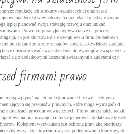
przez regulację ich struktury organizacyjnej oraz zasad
odejmowania decyzji wewnętrznych oraz relacje między różnymi
gą lepiej planować swoją strategię rozwoju oraz unikać
resariuszami. Prawo korporacyjne wpływa także na procesy
obligacji, co jest kluczowe dla rozwoju wielu firm. Dodatkowo
wymi praktykami ze strony zarządów spółek, co zwiększa zaufanie
uszą także dostosowywać swoje działania do wymogów związanych z
iązać się z dodatkowymi kosztami związanymi z audytami czy
rzed firmami prawo
óre mogą wpłynąć na ich funkcjonowanie i rozwój. Jednym z
zmieniających się przepisów prawnych, które mogą wymagać od
raz aktualizacji procedur wewnętrznych. Firmy muszą także radzić
i raportowania finansowego, co może generować dodatkowe koszty
audytorów. Kolejnym wyzwaniem jest ochrona praw akcjonariuszy
nteresów wszystkich inwestorów przy podejmowaniu kluczowych