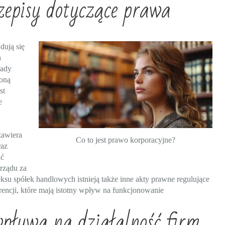
zepisy dotyczące prawa
dują się
h
sady
zoną
st
e
zawiera
Co to jest prawo korporacyjne?
raz
ić
rządu za
u spółek handlowych istnieją także inne akty prawne regulujące
encji, które mają istotny wpływ na funkcjonowanie
pływa na działalność firm