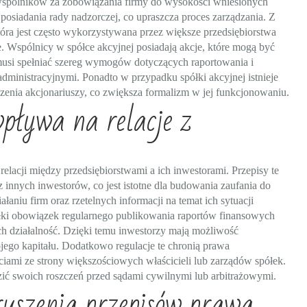
ć wspólników za zobowiązania firmy do wysokości wniesionych
siadania rady nadzorczej, co upraszcza proces zarządzania. Z
która jest często wykorzystywana przez większe przedsiębiorstwa
ie. Wspólnicy w spółce akcyjnej posiadają akcje, które mogą być
usi spełniać szereg wymogów dotyczących raportowania i
administracyjnymi. Ponadto w przypadku spółki akcyjnej istnieje
enia akcjonariuszy, co zwiększa formalizm w jej funkcjonowaniu.
pływa na relacje z
lacji między przedsiębiorstwami a ich inwestorami. Przepisy te
innych inwestorów, co jest istotne dla budowania zaufania do
łaniu firm oraz rzetelnych informacji na temat ich sytuacji
ółki obowiązek regularnego publikowania raportów finansowych
ch działalność. Dzięki temu inwestorzy mają możliwość
ego kapitału. Dodatkowo regulacje te chronią prawa
iami ze strony większościowych właścicieli lub zarządów spółek.
ć swoich roszczeń przed sądami cywilnymi lub arbitrażowymi.
ruszenia przepisów prawa