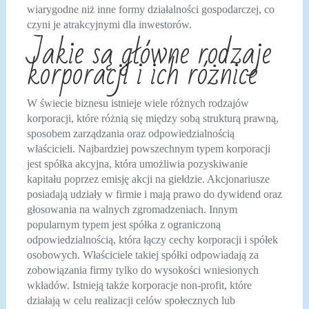
wiarygodne niż inne formy działalności gospodarczej, co
czyni je atrakcyjnymi dla inwestorów.
Jakie są główne rodzaje
korporacji i ich różnice
W świecie biznesu istnieje wiele różnych rodzajów
korporacji, które różnią się między sobą strukturą prawną,
sposobem zarządzania oraz odpowiedzialnością
właścicieli. Najbardziej powszechnym typem korporacji
jest spółka akcyjna, która umożliwia pozyskiwanie
kapitału poprzez emisję akcji na giełdzie. Akcjonariusze
posiadają udziały w firmie i mają prawo do dywidend oraz
głosowania na walnych zgromadzeniach. Innym
popularnym typem jest spółka z ograniczoną
odpowiedzialnością, która łączy cechy korporacji i spółek
osobowych. Właściciele takiej spółki odpowiadają za
zobowiązania firmy tylko do wysokości wniesionych
wkładów. Istnieją także korporacje non-profit, które
działają w celu realizacji celów społecznych lub