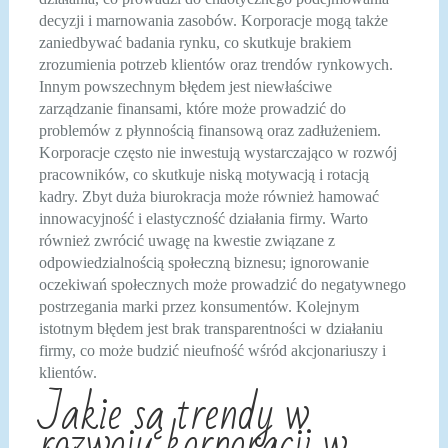
decyzji i marnowania zasobów. Korporacje mogą także
zaniedbywać badania rynku, co skutkuje brakiem
zrozumienia potrzeb klientów oraz trendów rynkowych.
Innym powszechnym błędem jest niewłaściwe
zarządzanie finansami, które może prowadzić do
problemów z płynnością finansową oraz zadłużeniem.
Korporacje często nie inwestują wystarczająco w rozwój
pracowników, co skutkuje niską motywacją i rotacją
kadry. Zbyt duża biurokracja może również hamować
innowacyjność i elastyczność działania firmy. Warto
również zwrócić uwagę na kwestie związane z
odpowiedzialnością społeczną biznesu; ignorowanie
oczekiwań społecznych może prowadzić do negatywnego
postrzegania marki przez konsumentów. Kolejnym
istotnym błędem jest brak transparentności w działaniu
firmy, co może budzić nieufność wśród akcjonariuszy i
klientów.
Jakie są trendy w
rozwoju korporacji w