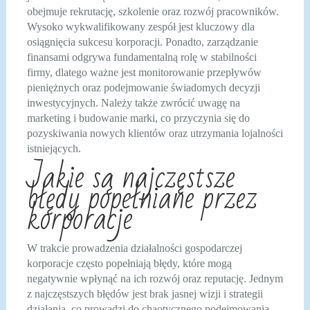
obejmuje rekrutację, szkolenie oraz rozwój pracowników.
Wysoko wykwalifikowany zespół jest kluczowy dla
osiągnięcia sukcesu korporacji. Ponadto, zarządzanie
finansami odgrywa fundamentalną rolę w stabilności
firmy, dlatego ważne jest monitorowanie przepływów
pieniężnych oraz podejmowanie świadomych decyzji
inwestycyjnych. Należy także zwrócić uwagę na
marketing i budowanie marki, co przyczynia się do
pozyskiwania nowych klientów oraz utrzymania lojalności
istniejących.
Jakie są najczęstsze
błędy popełniane przez
korporacje
W trakcie prowadzenia działalności gospodarczej
korporacje często popełniają błędy, które mogą
negatywnie wpłynąć na ich rozwój oraz reputację. Jednym
z najczęstszych błędów jest brak jasnej wizji i strategii
działania, co prowadzi do chaotycznego podejmowania