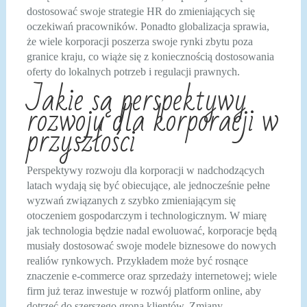
dostosować swoje strategie HR do zmieniających się
oczekiwań pracowników. Ponadto globalizacja sprawia,
że wiele korporacji poszerza swoje rynki zbytu poza
granice kraju, co wiąże się z koniecznością dostosowania
oferty do lokalnych potrzeb i regulacji prawnych.
Jakie są perspektywy
rozwoju dla korporacji w
przyszłości
Perspektywy rozwoju dla korporacji w nadchodzących
latach wydają się być obiecujące, ale jednocześnie pełne
wyzwań związanych z szybko zmieniającym się
otoczeniem gospodarczym i technologicznym. W miarę
jak technologia będzie nadal ewoluować, korporacje będą
musiały dostosować swoje modele biznesowe do nowych
realiów rynkowych. Przykładem może być rosnące
znaczenie e-commerce oraz sprzedaży internetowej; wiele
firm już teraz inwestuje w rozwój platform online, aby
dotrzeć do szerszego grona klientów. Zmiany