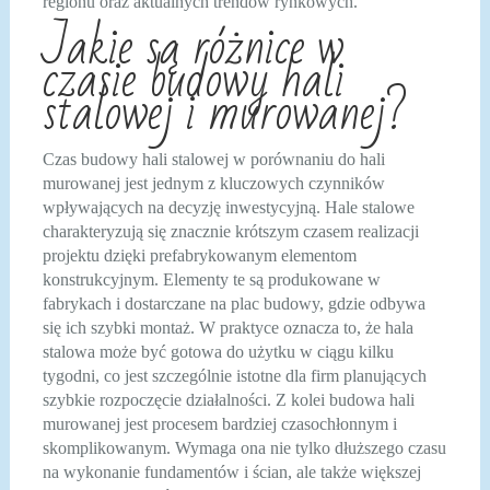
regionu oraz aktualnych trendów rynkowych.
Jakie są różnice w
czasie budowy hali
stalowej i murowanej?
Czas budowy hali stalowej w porównaniu do hali
murowanej jest jednym z kluczowych czynników
wpływających na decyzję inwestycyjną. Hale stalowe
charakteryzują się znacznie krótszym czasem realizacji
projektu dzięki prefabrykowanym elementom
konstrukcyjnym. Elementy te są produkowane w
fabrykach i dostarczane na plac budowy, gdzie odbywa
się ich szybki montaż. W praktyce oznacza to, że hala
stalowa może być gotowa do użytku w ciągu kilku
tygodni, co jest szczególnie istotne dla firm planujących
szybkie rozpoczęcie działalności. Z kolei budowa hali
murowanej jest procesem bardziej czasochłonnym i
skomplikowanym. Wymaga ona nie tylko dłuższego czasu
na wykonanie fundamentów i ścian, ale także większej