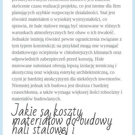
skrócenie czasu realizacji projektu, co jest istotne dla firm
planujących szybkie rozpoczęcie działalności. Stal jest
również materiałem o wysokiej wytrzymałości, co
sprawia, że hale stalowe mogą być stosowane w różnych
warunkach atmosferycznych bez obaw o ich trwałość.
Jednakże istnieją również pewne ograniczenia związane z
tym typem konstrukcji; na przykład mogą one wymagać
dodatkowego ocieplenia w chłodniejszych klimatach oraz
odpowiednich zabezpieczeń przed korozją. Hale
murowane natomiast oferują lepszą izolację termiczną i
akustyczną oraz większą estetykę architektoniczną, co
czyni je bardziej atrakcyjnymi dla niektórych inwestorów.
Niemniej jednak ich budowa jest droższa i bardziej
czasochłonna, a także wymaga większej ilości robocizny i
materiałów budowlanych.
Jakie są koszty
materiałów do budowy
hali stalowej i