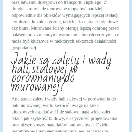
oraz łatwemu dostępowi do transportu ciężkiego. Z
drugiej strony hale murowane mogą być bardziej
odpowiednie dla obiektów wymagających lepszej izolacji
termicznej lub akustycznej, takich jak centra szkoleniowe
czy biura. Murowane ściany oferują lepszą ochronę przed
hałasem oraz zmiennymi warunkami atmosferycznymi, co
może być kluczowe w niektórych sektorach działalności
gospodarczej.
Jakie są zalety i wady
hali stalowej w
porównaniu do
murowanej?
Analizując zalety i wady hali stalowej w porównaniu do
hali murowanej, warto zwrócić uwagę na kilka
kluczowych aspektów. Hale stalowe mają wiele zalet,
takich jak szybkość budowy, elastyczność projektowania
oraz niższe koszty materiałów budowlanych. Dzięki
prefabrykowanym elementom możliwe jest znaczne