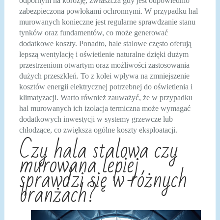
odpornym na korozję, zwłaszcza gdy jest odpowiednio
zabezpieczona powłokami ochronnymi. W przypadku hal
murowanych konieczne jest regularne sprawdzanie stanu
tynków oraz fundamentów, co może generować
dodatkowe koszty. Ponadto, hale stalowe często oferują
lepszą wentylację i oświetlenie naturalne dzięki dużym
przestrzeniom otwartym oraz możliwości zastosowania
dużych przeszkleń. To z kolei wpływa na zmniejszenie
kosztów energii elektrycznej potrzebnej do oświetlenia i
klimatyzacji. Warto również zauważyć, że w przypadku
hal murowanych ich izolacja termiczna może wymagać
dodatkowych inwestycji w systemy grzewcze lub
chłodzące, co zwiększa ogólne koszty eksploatacji.
Czy hala stalowa czy
murowana lepiej
sprawdzi się w różnych
branżach?