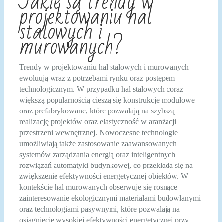
Jakie są trendy w
projektowaniu hal
stalowych i
murowanych?
Trendy w projektowaniu hal stalowych i murowanych
ewoluują wraz z potrzebami rynku oraz postępem
technologicznym. W przypadku hal stalowych coraz
większą popularnością cieszą się konstrukcje modułowe
oraz prefabrykowane, które pozwalają na szybszą
realizację projektów oraz elastyczność w aranżacji
przestrzeni wewnętrznej. Nowoczesne technologie
umożliwiają także zastosowanie zaawansowanych
systemów zarządzania energią oraz inteligentnych
rozwiązań automatyki budynkowej, co przekłada się na
zwiększenie efektywności energetycznej obiektów. W
kontekście hal murowanych obserwuje się rosnące
zainteresowanie ekologicznymi materiałami budowlanymi
oraz technologiami pasywnymi, które pozwalają na
osiągnięcie wysokiej efektywności energetycznej przy