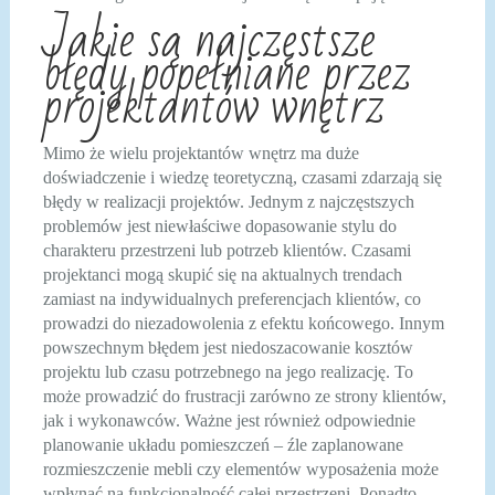
Jakie są najczęstsze
błędy popełniane przez
projektantów wnętrz
Mimo że wielu projektantów wnętrz ma duże
doświadczenie i wiedzę teoretyczną, czasami zdarzają się
błędy w realizacji projektów. Jednym z najczęstszych
problemów jest niewłaściwe dopasowanie stylu do
charakteru przestrzeni lub potrzeb klientów. Czasami
projektanci mogą skupić się na aktualnych trendach
zamiast na indywidualnych preferencjach klientów, co
prowadzi do niezadowolenia z efektu końcowego. Innym
powszechnym błędem jest niedoszacowanie kosztów
projektu lub czasu potrzebnego na jego realizację. To
może prowadzić do frustracji zarówno ze strony klientów,
jak i wykonawców. Ważne jest również odpowiednie
planowanie układu pomieszczeń – źle zaplanowane
rozmieszczenie mebli czy elementów wyposażenia może
wpłynąć na funkcjonalność całej przestrzeni. Ponadto