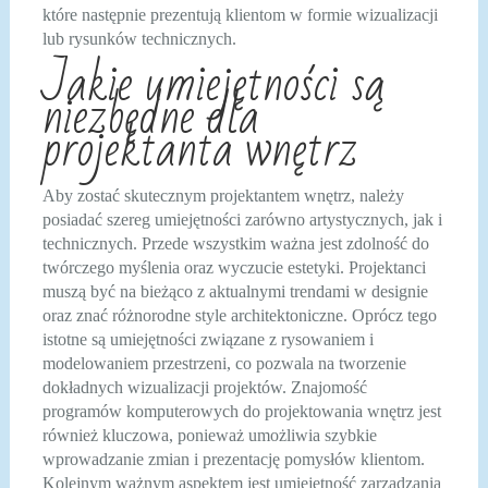
które następnie prezentują klientom w formie wizualizacji
lub rysunków technicznych.
Jakie umiejętności są
niezbędne dla
projektanta wnętrz
Aby zostać skutecznym projektantem wnętrz, należy
posiadać szereg umiejętności zarówno artystycznych, jak i
technicznych. Przede wszystkim ważna jest zdolność do
twórczego myślenia oraz wyczucie estetyki. Projektanci
muszą być na bieżąco z aktualnymi trendami w designie
oraz znać różnorodne style architektoniczne. Oprócz tego
istotne są umiejętności związane z rysowaniem i
modelowaniem przestrzeni, co pozwala na tworzenie
dokładnych wizualizacji projektów. Znajomość
programów komputerowych do projektowania wnętrz jest
również kluczowa, ponieważ umożliwia szybkie
wprowadzanie zmian i prezentację pomysłów klientom.
Kolejnym ważnym aspektem jest umiejętność zarządzania