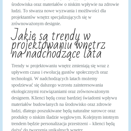
środowiska oraz materiałów o niskim wpływie na zdrowie
ludzi. To stwarza nowe wyzwania i możliwości dla
projektantów wnętrz specjalizujących się w
zrównoważonym designie.
Jakie są trendy w
projektowaniu wnętrz
na nadchodzące lata
Trendy w projektowaniu wnętrz zmieniają się wraz z
upływem czasu i ewolucją gustów społecznych oraz
technologii. W nadchodzących latach możemy
spodziewać się dalszego wzrostu zainteresowania
ekologicznymi rozwiązaniami oraz zrównoważonym
designem. Klienci będą coraz bardziej świadomi wpływu
materiałów budowlanych na środowisko oraz zdrowie
ludzi, dlatego poszukiwane będą naturalne surowce oraz
produkty o niskim śladzie węglowym. Kolejnym istotnym
trendem będzie personalizacja przestrzeni – klienci będą
dążyć do tworzenia unikalnych wnętrz