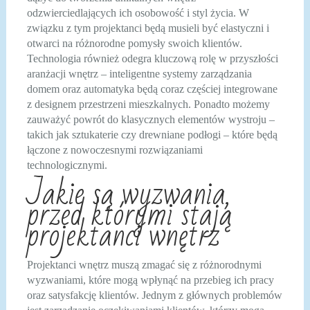
odzwierciedlających ich osobowość i styl życia. W
związku z tym projektanci będą musieli być elastyczni i
otwarci na różnorodne pomysły swoich klientów.
Technologia również odegra kluczową rolę w przyszłości
aranżacji wnętrz – inteligentne systemy zarządzania
domem oraz automatyka będą coraz częściej integrowane
z designem przestrzeni mieszkalnych. Ponadto możemy
zauważyć powrót do klasycznych elementów wystroju –
takich jak sztukaterie czy drewniane podłogi – które będą
łączone z nowoczesnymi rozwiązaniami
technologicznymi.
Jakie są wyzwania,
przed którymi stają
projektanci wnętrz
Projektanci wnętrz muszą zmagać się z różnorodnymi
wyzwaniami, które mogą wpłynąć na przebieg ich pracy
oraz satysfakcję klientów. Jednym z głównych problemów