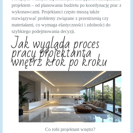
projektem – od planowania budżetu po koordynację prac z
wykonawcami. Projektanci często muszą także
rozwiązywać problemy związane z przestrzenią czy
materiałami, co wymaga elastyczności i zdolności do
szybkiego podejmowania decyzji.
Jak wygląda proces
pracy projektanta
wnętrz krok po kroku
Co robi projektant wnętrz?