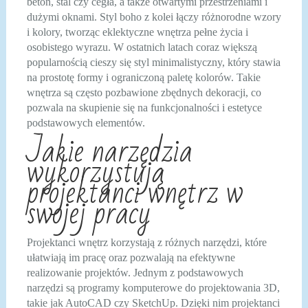
beton, stal czy cegła, a także otwartymi przestrzeniami i
dużymi oknami. Styl boho z kolei łączy różnorodne wzory
i kolory, tworząc eklektyczne wnętrza pełne życia i
osobistego wyrazu. W ostatnich latach coraz większą
popularnością cieszy się styl minimalistyczny, który stawia
na prostotę formy i ograniczoną paletę kolorów. Takie
wnętrza są często pozbawione zbędnych dekoracji, co
pozwala na skupienie się na funkcjonalności i estetyce
podstawowych elementów.
Jakie narzędzia
wykorzystują
projektanci wnętrz w
swojej pracy
Projektanci wnętrz korzystają z różnych narzędzi, które
ułatwiają im pracę oraz pozwalają na efektywne
realizowanie projektów. Jednym z podstawowych
narzędzi są programy komputerowe do projektowania 3D,
takie jak AutoCAD czy SketchUp. Dzięki nim projektanci