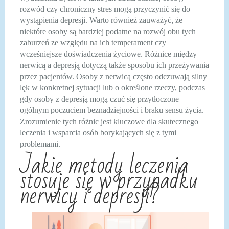
rozwód czy chroniczny stres mogą przyczynić się do
wystąpienia depresji. Warto również zauważyć, że
niektóre osoby są bardziej podatne na rozwój obu tych
zaburzeń ze względu na ich temperament czy
wcześniejsze doświadczenia życiowe. Różnice między
nerwicą a depresją dotyczą także sposobu ich przeżywania
przez pacjentów. Osoby z nerwicą często odczuwają silny
lęk w konkretnej sytuacji lub o określone rzeczy, podczas
gdy osoby z depresją mogą czuć się przytłoczone
ogólnym poczuciem beznadziejności i braku sensu życia.
Zrozumienie tych różnic jest kluczowe dla skutecznego
leczenia i wsparcia osób borykających się z tymi
problemami.
Jakie metody leczenia
stosuje się w przypadku
nerwicy i depresji?