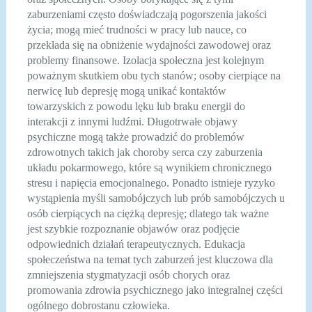
zaburzeniami często doświadczają pogorszenia jakości
życia; mogą mieć trudności w pracy lub nauce, co
przekłada się na obniżenie wydajności zawodowej oraz
problemy finansowe. Izolacja społeczna jest kolejnym
poważnym skutkiem obu tych stanów; osoby cierpiące na
nerwicę lub depresję mogą unikać kontaktów
towarzyskich z powodu lęku lub braku energii do
interakcji z innymi ludźmi. Długotrwałe objawy
psychiczne mogą także prowadzić do problemów
zdrowotnych takich jak choroby serca czy zaburzenia
układu pokarmowego, które są wynikiem chronicznego
stresu i napięcia emocjonalnego. Ponadto istnieje ryzyko
wystąpienia myśli samobójczych lub prób samobójczych u
osób cierpiących na ciężką depresję; dlatego tak ważne
jest szybkie rozpoznanie objawów oraz podjęcie
odpowiednich działań terapeutycznych. Edukacja
społeczeństwa na temat tych zaburzeń jest kluczowa dla
zmniejszenia stygmatyzacji osób chorych oraz
promowania zdrowia psychicznego jako integralnej części
ogólnego dobrostanu człowieka.