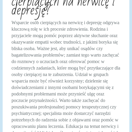
cierpiących na nerwicę i
depresję?
Wsparcie osób cierpiących na nerwicę i depresję odgrywa
kluczową rolę w ich procesie zdrowienia. Rodzina i
przyjaciele mogą pomóc poprzez aktywne słuchanie oraz
okazywanie empatii wobec trudności, z jakimi boryka się
bliska osoba. Ważne jest, aby unikać osądów czy
bagatelizowania problemów; zamiast tego warto zachęcać
do rozmowy o uczuciach oraz oferować pomoc w
codziennych zadaniach, które mogą być przytłaczające dla
osoby cierpiącej na te zaburzenia. Udział w grupach
wsparcia może być również korzystny; dzielenie się
doświadczeniami z innymi osobami borykającymi się z
podobnymi problemami może przynieść ulgę oraz
poczucie przynależności. Warto także zachęcać do
poszukiwania profesjonalnej pomocy terapeutycznej czy
psychiatrycznej; specjalista może dostarczyć narzędzi
potrzebnych do radzenia sobie z objawami oraz pomóc w
opracowaniu planu leczenia. Edukacja na temat nerwicy i