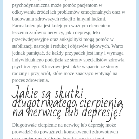
psychodynamiczna może pomóc pacjentom w
odkrywaniu źródeł ich problemów emocjonalnych oraz w
budowaniu zdrowszych relacji z innymi ludźmi.
Farmakoterapia jest kolejnym ważnym elementem
leczenia zarówno nerwicy, jak i depresji; leki
przeciwdepresyjne oraz anksjolityki mogą pomóc w
stabilizacji nastroju i redukcji objawów lękowych. Warto
jednak pamiętać, że każdy przypadek jest inny i wymaga
indywidualnego podejścia ze strony specjalistów zdrowia
psychicznego. Kluczowe jest także wsparcie ze strony
rodziny i przyjaciół, które może znacząco wpłynąć na
proces zdrowienia.
Jakie są skutki
długotrwałego cierpienia
na nerwicę lub depresję?
Długotrwałe cierpienie na nerwicę lub depresję może
prowadzić do poważnych konsekwencji zdrowotnych
oraz społecznych. Osoby borykające się z tymi