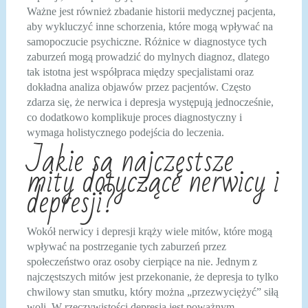
Ważne jest również zbadanie historii medycznej pacjenta,
aby wykluczyć inne schorzenia, które mogą wpływać na
samopoczucie psychiczne. Różnice w diagnostyce tych
zaburzeń mogą prowadzić do mylnych diagnoz, dlatego
tak istotna jest współpraca między specjalistami oraz
dokładna analiza objawów przez pacjentów. Często
zdarza się, że nerwica i depresja występują jednocześnie,
co dodatkowo komplikuje proces diagnostyczny i
wymaga holistycznego podejścia do leczenia.
Jakie są najczęstsze
mity dotyczące nerwicy i
depresji?
Wokół nerwicy i depresji krąży wiele mitów, które mogą
wpływać na postrzeganie tych zaburzeń przez
społeczeństwo oraz osoby cierpiące na nie. Jednym z
najczęstszych mitów jest przekonanie, że depresja to tylko
chwilowy stan smutku, który można „przezwyciężyć” siłą
woli. W rzeczywistości depresja jest poważnym