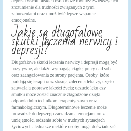
depresji wśród bliskich osób może również zwiększyć ich
zrozumienie dla trudności związanych z tymi
zaburzeniami oraz umożliwić lepsze wsparcie
emocjonalne.
Jakie są długofalowe
skutki leczenia nerwicy i
depresji?
Długofalowe skutki leczenia nerwicy i depresji mogą być
pozytywne, ale także wymagają ciągłej pracy nad sobą
oraz zaangażowania ze strony pacjenta. Osoby, które
poddają się terapii oraz stosują zalecenia lekarzy, często
zauważają poprawę jakości życia; uczucie lęku czy
smutku może zostać znacznie złagodzone dzięki
odpowiednim technikom terapeutycznym oraz
farmakologicznym. Długoterminowe leczenie może
prowadzić do lepszego zarządzania emocjami oraz
umiejętności radzenia sobie w trudnych sytuacjach
życiowych. Jednakże niektóre osoby mogą doświadczać