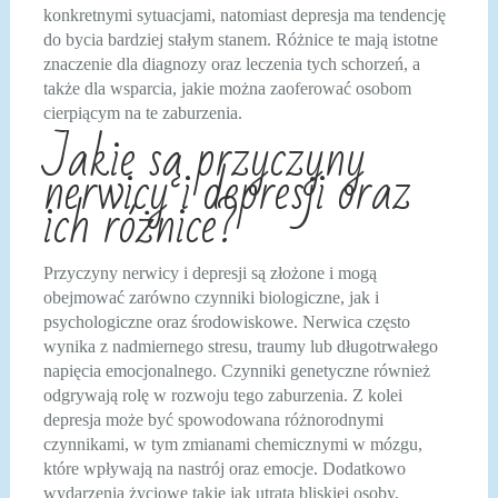
konkretnymi sytuacjami, natomiast depresja ma tendencję
do bycia bardziej stałym stanem. Różnice te mają istotne
znaczenie dla diagnozy oraz leczenia tych schorzeń, a
także dla wsparcia, jakie można zaoferować osobom
cierpiącym na te zaburzenia.
Jakie są przyczyny
nerwicy i depresji oraz
ich różnice?
Przyczyny nerwicy i depresji są złożone i mogą
obejmować zarówno czynniki biologiczne, jak i
psychologiczne oraz środowiskowe. Nerwica często
wynika z nadmiernego stresu, traumy lub długotrwałego
napięcia emocjonalnego. Czynniki genetyczne również
odgrywają rolę w rozwoju tego zaburzenia. Z kolei
depresja może być spowodowana różnorodnymi
czynnikami, w tym zmianami chemicznymi w mózgu,
które wpływają na nastrój oraz emocje. Dodatkowo
wydarzenia życiowe takie jak utrata bliskiej osoby,