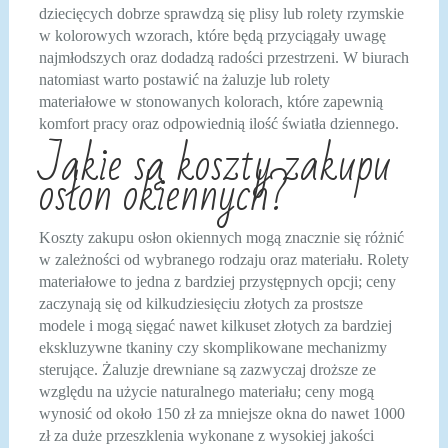
dziecięcych dobrze sprawdzą się plisy lub rolety rzymskie
w kolorowych wzorach, które będą przyciągały uwagę
najmłodszych oraz dodadzą radości przestrzeni. W biurach
natomiast warto postawić na żaluzje lub rolety
materiałowe w stonowanych kolorach, które zapewnią
komfort pracy oraz odpowiednią ilość światła dziennego.
Jakie są koszty zakupu
osłon okiennych?
Koszty zakupu osłon okiennych mogą znacznie się różnić
w zależności od wybranego rodzaju oraz materiału. Rolety
materiałowe to jedna z bardziej przystępnych opcji; ceny
zaczynają się od kilkudziesięciu złotych za prostsze
modele i mogą sięgać nawet kilkuset złotych za bardziej
ekskluzywne tkaniny czy skomplikowane mechanizmy
sterujące. Żaluzje drewniane są zazwyczaj droższe ze
względu na użycie naturalnego materiału; ceny mogą
wynosić od około 150 zł za mniejsze okna do nawet 1000
zł za duże przeszklenia wykonane z wysokiej jakości