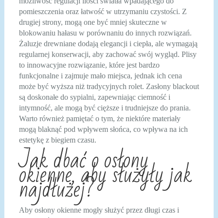
możliwość regulacji ilości światła wpadającego do
pomieszczenia oraz łatwość w utrzymaniu czystości. Z
drugiej strony, mogą one być mniej skuteczne w
blokowaniu hałasu w porównaniu do innych rozwiązań.
Żaluzje drewniane dodają elegancji i ciepła, ale wymagają
regularnej konserwacji, aby zachować swój wygląd. Plisy
to innowacyjne rozwiązanie, które jest bardzo
funkcjonalne i zajmuje mało miejsca, jednak ich cena
może być wyższa niż tradycyjnych rolet. Zasłony blackout
są doskonałe do sypialni, zapewniając ciemność i
intymność, ale mogą być cięższe i trudniejsze do prania.
Warto również pamiętać o tym, że niektóre materiały
mogą blaknąć pod wpływem słońca, co wpływa na ich
estetykę z biegiem czasu.
Jak dbać o osłony
okienne, aby służyły jak
najdłużej?
Aby osłony okienne mogły służyć przez długi czas i