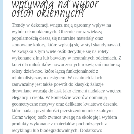
wpływają na wybór
osłon okiennych?
Trendy w dekoracji wnętrz mają ogromny wpływ na
wybór osłon okiennych. Obecnie coraz większą
popularnością cieszą się naturalne materiały oraz
stonowane kolory, które wpisują się w styl skandynawski.
W związku z tym wiele osób decyduje się na rolety
wykonane z lnu lub bawełny w neutralnych odcieniach. Z
kolei dla miłośników nowoczesnych rozwiązań modne są
rolety dzień-noc, które łączą funkcjonalność z
minimalistycznym designem. W ostatnich latach
zauważalny jest także powrót do klasyki; żaluzje
drewniane wracają do łask jako element nadający wnętrzu
elegancji i ciepła. W kontekście wzorów dominują
geometryczne motywy oraz delikatne kwiatowe desenie,
które nadają przytulności przestrzeniom mieszkalnym.
Coraz więcej osób zwraca uwagę na ekologię i wybiera
produkty wykonane z materiałów pochodzących z
recyklingu lub biodegradowalnych. Dodatkowo