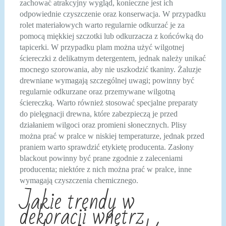
zachować atrakcyjny wygląd, konieczne jest ich
odpowiednie czyszczenie oraz konserwacja. W przypadku
rolet materiałowych warto regularnie odkurzać je za
pomocą miękkiej szczotki lub odkurzacza z końcówką do
tapicerki. W przypadku plam można użyć wilgotnej
ściereczki z delikatnym detergentem, jednak należy unikać
mocnego szorowania, aby nie uszkodzić tkaniny. Żaluzje
drewniane wymagają szczególnej uwagi; powinny być
regularnie odkurzane oraz przemywane wilgotną
ściereczką. Warto również stosować specjalne preparaty
do pielęgnacji drewna, które zabezpieczą je przed
działaniem wilgoci oraz promieni słonecznych. Plisy
można prać w pralce w niskiej temperaturze, jednak przed
praniem warto sprawdzić etykietę producenta. Zasłony
blackout powinny być prane zgodnie z zaleceniami
producenta; niektóre z nich można prać w pralce, inne
wymagają czyszczenia chemicznego.
Jakie trendy w
dekoracji wnętrz