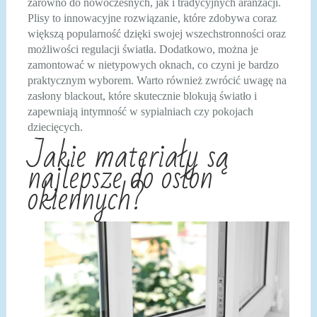
zarówno do nowoczesnych, jak i tradycyjnych aranżacji.
Plisy to innowacyjne rozwiązanie, które zdobywa coraz
większą popularność dzięki swojej wszechstronności oraz
możliwości regulacji światła. Dodatkowo, można je
zamontować w nietypowych oknach, co czyni je bardzo
praktycznym wyborem. Warto również zwrócić uwagę na
zasłony blackout, które skutecznie blokują światło i
zapewniają intymność w sypialniach czy pokojach
dziecięcych.
Jakie materiały są
najlepsze do osłon
okiennych?