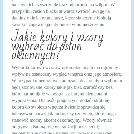
na łatwe ich czyszczenie oraz odporność na wilgoć. W
przypadku zasłon blackout warto zwrócić uwagę na
tkaniny o dużej gramaturze, które skutecznie blokują
światło i zapewniają intymność w pomieszczeniu.
Jakie kolory i wzory
wybrać do osłon
okiennych?
Wybór kolorów i wzorów osłon okiennych ma ogromny
wpływ na ostateczny wygląd wnętrza oraz jego atmosferę.
W przypadku neutralnych aranżacji doskonałym wyborem
będą stonowane kolory takie jak biel, szarość czy beż,
które harmonijnie współgrają z innymi elementami
wyposażenia. Dla osób pragnących dodać odrobinę
koloru do swojego wnętrza świetnie sprawdzą się
intensywne barwy jak turkus czy czerwień, które mogą
stanowić mocny akcent dekoracyjny. Wzory również
odgrywają istotną rolę w aranżacji przestrzeni;
geometryczne motywy nadają nowoczesny charakter