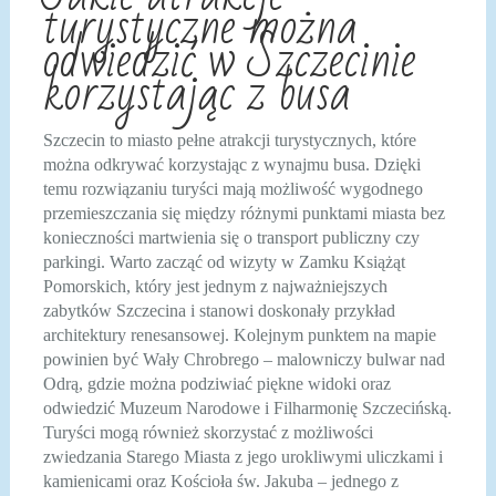
turystyczne można
odwiedzić w Szczecinie
korzystając z busa
Szczecin to miasto pełne atrakcji turystycznych, które
można odkrywać korzystając z wynajmu busa. Dzięki
temu rozwiązaniu turyści mają możliwość wygodnego
przemieszczania się między różnymi punktami miasta bez
konieczności martwienia się o transport publiczny czy
parkingi. Warto zacząć od wizyty w Zamku Książąt
Pomorskich, który jest jednym z najważniejszych
zabytków Szczecina i stanowi doskonały przykład
architektury renesansowej. Kolejnym punktem na mapie
powinien być Wały Chrobrego – malowniczy bulwar nad
Odrą, gdzie można podziwiać piękne widoki oraz
odwiedzić Muzeum Narodowe i Filharmonię Szczecińską.
Turyści mogą również skorzystać z możliwości
zwiedzania Starego Miasta z jego urokliwymi uliczkami i
kamienicami oraz Kościoła św. Jakuba – jednego z