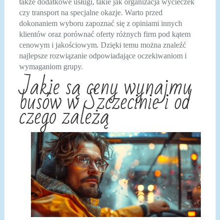
także dodatkowe usługi, takie jak organizacja wycieczek
czy transport na specjalne okazje. Warto przed
dokonaniem wyboru zapoznać się z opiniami innych
klientów oraz porównać oferty różnych firm pod kątem
cenowym i jakościowym. Dzięki temu można znaleźć
najlepsze rozwiązanie odpowiadające oczekiwaniom i
wymaganiom grupy.
Jakie są ceny wynajmu
busów w Szczecinie i od
czego zależą