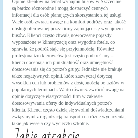
Opinie klientów na temat wynajmu busów w Szczecinie
są bardzo różnorodne i mogą dostarczyć cennych
informacji dla osób planujących skorzystanie z tej usługi.
Wiele osób zwraca uwagę na komfort podróży oraz jakość
obsługi oferowanej przez firmy zajmujące się wynajmem
busów. Klienci często chwalą nowoczesne pojazdy
wyposażone w klimatyzację oraz wygodne fotele, co
sprawia, że podróż staje się przyjemnością. Również
profesjonalizm kierowców jest często podkreślany –
klienci doceniają ich punktualność oraz umiejętność
dostosowania się do potrzeb grupy. Jednakże nie brakuje
także negatywnych opinii, które zazwyczaj dotyczą
wysokich cen lub problemów z dostępnością pojazdów w
popularnych terminach. Warto również zwrócić uwagę na
opinie dotyczące elastyczności firm w zakresie
dostosowywania oferty do indywidualnych potrzeb
klienta. Klienci często dzielą się swoimi doświadczeniami
związanymi z organizacją transportu na różne wydarzenia,
takie jak wesela czy wycieczki szkolne.
Jakie atrakcje