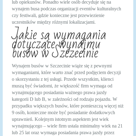
lub opiekunów. Ponadto wiele osób decyduje się na
wynajem busa podczas organizacji eventów kulturalnych
czy festiwali, gdzie konieczne jest przewiezienie
uczestników między różnymi lokalizacjami.
Jakie są wymagania
dotyczące wynajmu
busów w Szczecinie
Wynajem busów w Szczecinie wiąże się z pewnymi
wymaganiami, które warto znać przed podjęciem decyzji
o skorzystaniu z tej usługi. Przede wszystkim, klienci
muszą być świadomi, że większość firm wymaga od
wynajmującego posiadania ważnego prawa jazdy
kategorii D lub B, w zależności od rodzaju pojazdu. W
przypadku większych busów, które pomieszczą więcej niż
9 osób, konieczne może być posiadanie dodatkowych
uprawnień. Kolejnym istotnym aspektem jest wiek
wynajmującego – wiele firm ustala minimalny wiek na 21
lub 25 lat oraz wymaga posiadania prawa jazdy przez