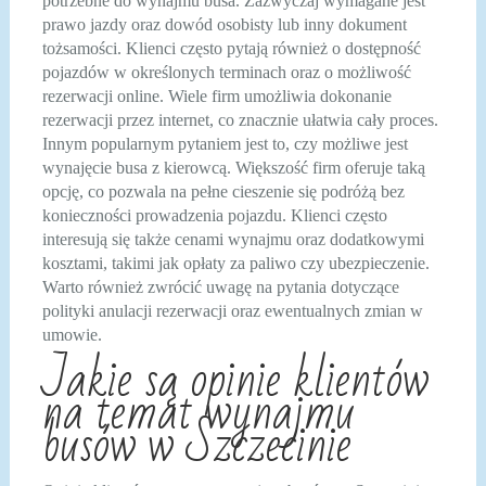
potrzebne do wynajmu busa. Zazwyczaj wymagane jest
prawo jazdy oraz dowód osobisty lub inny dokument
tożsamości. Klienci często pytają również o dostępność
pojazdów w określonych terminach oraz o możliwość
rezerwacji online. Wiele firm umożliwia dokonanie
rezerwacji przez internet, co znacznie ułatwia cały proces.
Innym popularnym pytaniem jest to, czy możliwe jest
wynajęcie busa z kierowcą. Większość firm oferuje taką
opcję, co pozwala na pełne cieszenie się podróżą bez
konieczności prowadzenia pojazdu. Klienci często
interesują się także cenami wynajmu oraz dodatkowymi
kosztami, takimi jak opłaty za paliwo czy ubezpieczenie.
Warto również zwrócić uwagę na pytania dotyczące
polityki anulacji rezerwacji oraz ewentualnych zmian w
umowie.
Jakie są opinie klientów
na temat wynajmu
busów w Szczecinie