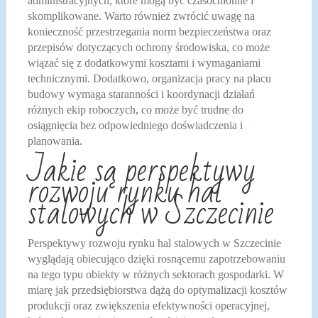
administracyjnych, które mogą być czasochłonne i
skomplikowane. Warto również zwrócić uwagę na
konieczność przestrzegania norm bezpieczeństwa oraz
przepisów dotyczących ochrony środowiska, co może
wiązać się z dodatkowymi kosztami i wymaganiami
technicznymi. Dodatkowo, organizacja pracy na placu
budowy wymaga staranności i koordynacji działań
różnych ekip roboczych, co może być trudne do
osiągnięcia bez odpowiedniego doświadczenia i
planowania.
Jakie są perspektywy
rozwoju rynku hal
stalowych w Szczecinie
Perspektywy rozwoju rynku hal stalowych w Szczecinie
wyglądają obiecująco dzięki rosnącemu zapotrzebowaniu
na tego typu obiekty w różnych sektorach gospodarki. W
miarę jak przedsiębiorstwa dążą do optymalizacji kosztów
produkcji oraz zwiększenia efektywności operacyjnej,