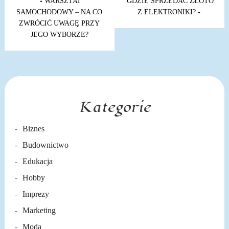
wpisu
WARSZTAT
GDZIE SPRZEDAĆ ZŁOTO
SAMOCHODOWY – NA CO
Z ELEKTRONIKI?
ZWRÓCIĆ UWAGĘ PRZY
JEGO WYBORZE?
Kategorie
Biznes
Budownictwo
Edukacja
Hobby
Imprezy
Marketing
Moda