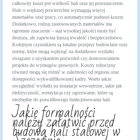
całkowity koszt jest wielkość hali oraz jej przeznaczenie.
Hale o większej powierzchni wymagają więcej
materiałów oraz pracy, co automatycznie podnosi koszty.
Dodatkowo, rodzaj zastosowanych materiałów ma
ogromne znaczenie – stal wysokiej jakości może być
droższa, ale zapewnia lepszą trwałość i bezpieczeństwo.
Kolejnym czynnikiem są lokalne przepisy budowlane oraz
normy, które mogą wpłynąć na dodatkowe wydatki
związane z uzyskaniem pozwoleń czy dostosowaniem
projektu do wymogów prawnych. Koszty robocizny
również mogą się różnić w zależności od regionu oraz
dostępności wykwalifikowanej kadry. Warto także
uwzględnić wydatki na instalacje wewnętrzne, takie jak
elektryczność, wentylacja czy ogrzewanie, które są
niezbędne do prawidłowego funkcjonowania hali.
Jakie formalności
należy załatwić przed
budową hali stalowej w