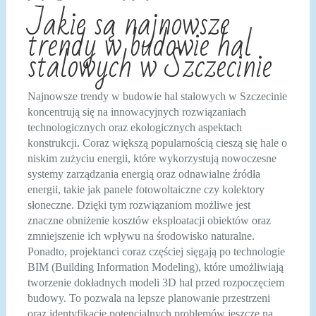
Jakie są najnowsze
trendy w budowie hal
stalowych w Szczecinie
Najnowsze trendy w budowie hal stalowych w Szczecinie
koncentrują się na innowacyjnych rozwiązaniach
technologicznych oraz ekologicznych aspektach
konstrukcji. Coraz większą popularnością cieszą się hale o
niskim zużyciu energii, które wykorzystują nowoczesne
systemy zarządzania energią oraz odnawialne źródła
energii, takie jak panele fotowoltaiczne czy kolektory
słoneczne. Dzięki tym rozwiązaniom możliwe jest
znaczne obniżenie kosztów eksploatacji obiektów oraz
zmniejszenie ich wpływu na środowisko naturalne.
Ponadto, projektanci coraz częściej sięgają po technologie
BIM (Building Information Modeling), które umożliwiają
tworzenie dokładnych modeli 3D hal przed rozpoczęciem
budowy. To pozwala na lepsze planowanie przestrzeni
oraz identyfikację potencjalnych problemów jeszcze na