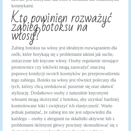
kosmykami.
Kto powinien rozważyć
zabieg botoksu na
włosy?
Zabieg botoksu na włosy jest idealnym rozwiązaniem dla
osób, które borykają się z problemami takimi jak suche,
zniszczone lub kręcone włosy. Osoby regularnie stosujące
prostownice czy lokówki mogą zauważyć znaczną
poprawę kondycji swoich kosmyków po przeprowadzeniu
tego zabiegu. Botoks na włosy jest również polecany dla
tych, którzy chcą zredukować puszenie się oraz ułatwić
stylizację. Dodatkowo osoby z naturalnie kręconymi
włosami mogą skorzystać z botoksu, aby uzyskać bardziej
kontrolowane loki i zwiększyć ich elastyczność. Warto
jednak pamiętać, że zabieg ten nie jest odpowiedni dla
każdego – osoby z alergiami na składniki aktywne lub z
problemami skórnymi głowy powinny skonsultować się z