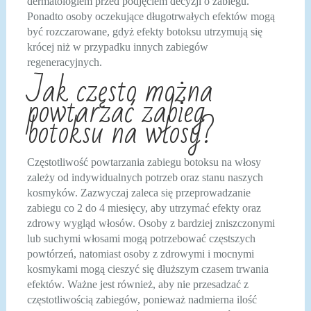
dermatologiem przed podjęciem decyzji o zabiegu.
Ponadto osoby oczekujące długotrwałych efektów mogą
być rozczarowane, gdyż efekty botoksu utrzymują się
krócej niż w przypadku innych zabiegów
regeneracyjnych.
Jak często można
powtarzać zabieg
botoksu na włosy?
Częstotliwość powtarzania zabiegu botoksu na włosy
zależy od indywidualnych potrzeb oraz stanu naszych
kosmyków. Zazwyczaj zaleca się przeprowadzanie
zabiegu co 2 do 4 miesięcy, aby utrzymać efekty oraz
zdrowy wygląd włosów. Osoby z bardziej zniszczonymi
lub suchymi włosami mogą potrzebować częstszych
powtórzeń, natomiast osoby z zdrowymi i mocnymi
kosmykami mogą cieszyć się dłuższym czasem trwania
efektów. Ważne jest również, aby nie przesadzać z
częstotliwością zabiegów, ponieważ nadmierna ilość