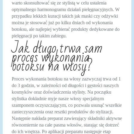
warto skonsultować się ze stylistą w celu ustalenia
optymalnego harmonogramu działań pielęgnacyjnych. W
przypadku lekkich kuracji takich jak maski czy odżywki
można je stosować już po kilku dniach od wykonania
botoksu, ale najlepiej wybierać produkty dedykowane do
pielęgnacji po takim zabiegu.
Jak długo trwa sam
proces wykonania
botoksu na włosy?
Proces wykonania botoksu na włosy zazwyczaj trwa od 1
do 3 godzin, w zależności od długości i gęstości naszych
kosmyków oraz doświadczenia stylisty. Na początku
stylistka dokładnie myje nasze włosy specjalnym
szamponem oczyszczającym, co pozwala usunąć wszelkie
zanieczyszczenia oraz resztki produktów do stylizacji.
Następnie nakłada preparat zawierający składniki aktywne
równomiernie na całe pasma włosów, starając się dotrzeć
do ich wnętrza. Po aplikacji preparatu następuje etap