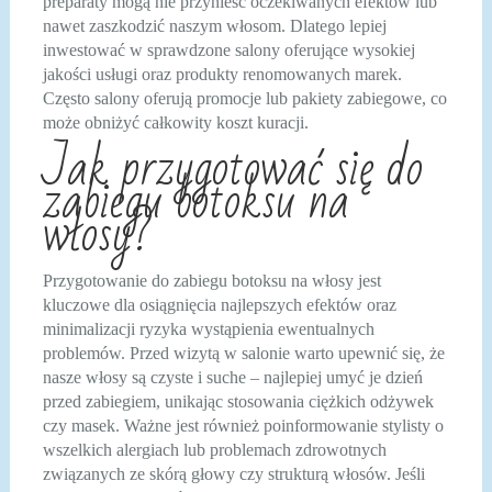
preparaty mogą nie przynieść oczekiwanych efektów lub
nawet zaszkodzić naszym włosom. Dlatego lepiej
inwestować w sprawdzone salony oferujące wysokiej
jakości usługi oraz produkty renomowanych marek.
Często salony oferują promocje lub pakiety zabiegowe, co
może obniżyć całkowity koszt kuracji.
Jak przygotować się do
zabiegu botoksu na
włosy?
Przygotowanie do zabiegu botoksu na włosy jest
kluczowe dla osiągnięcia najlepszych efektów oraz
minimalizacji ryzyka wystąpienia ewentualnych
problemów. Przed wizytą w salonie warto upewnić się, że
nasze włosy są czyste i suche – najlepiej umyć je dzień
przed zabiegiem, unikając stosowania ciężkich odżywek
czy masek. Ważne jest również poinformowanie stylisty o
wszelkich alergiach lub problemach zdrowotnych
związanych ze skórą głowy czy strukturą włosów. Jeśli