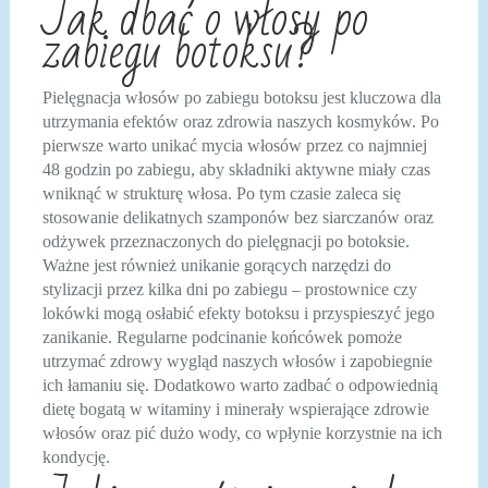
Jak dbać o włosy po
zabiegu botoksu?
Pielęgnacja włosów po zabiegu botoksu jest kluczowa dla
utrzymania efektów oraz zdrowia naszych kosmyków. Po
pierwsze warto unikać mycia włosów przez co najmniej
48 godzin po zabiegu, aby składniki aktywne miały czas
wniknąć w strukturę włosa. Po tym czasie zaleca się
stosowanie delikatnych szamponów bez siarczanów oraz
odżywek przeznaczonych do pielęgnacji po botoksie.
Ważne jest również unikanie gorących narzędzi do
stylizacji przez kilka dni po zabiegu – prostownice czy
lokówki mogą osłabić efekty botoksu i przyspieszyć jego
zanikanie. Regularne podcinanie końcówek pomoże
utrzymać zdrowy wygląd naszych włosów i zapobiegnie
ich łamaniu się. Dodatkowo warto zadbać o odpowiednią
dietę bogatą w witaminy i minerały wspierające zdrowie
włosów oraz pić dużo wody, co wpłynie korzystnie na ich
kondycję.