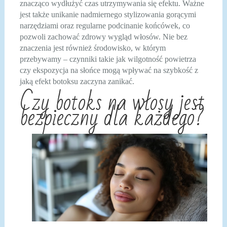
znacząco wydłużyć czas utrzymywania się efektu. Ważne
jest także unikanie nadmiernego stylizowania gorącymi
narzędziami oraz regularne podcinanie końcówek, co
pozwoli zachować zdrowy wygląd włosów. Nie bez
znaczenia jest również środowisko, w którym
przebywamy – czynniki takie jak wilgotność powietrza
czy ekspozycja na słońce mogą wpływać na szybkość z
jaką efekt botoksu zaczyna zanikać.
Czy botoks na włosy jest
bezpieczny dla każdego?