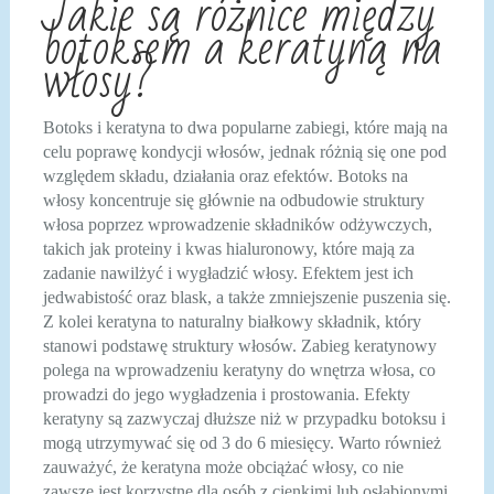
Jakie są różnice między
botoksem a keratyną na
włosy?
Botoks i keratyna to dwa popularne zabiegi, które mają na
celu poprawę kondycji włosów, jednak różnią się one pod
względem składu, działania oraz efektów. Botoks na
włosy koncentruje się głównie na odbudowie struktury
włosa poprzez wprowadzenie składników odżywczych,
takich jak proteiny i kwas hialuronowy, które mają za
zadanie nawilżyć i wygładzić włosy. Efektem jest ich
jedwabistość oraz blask, a także zmniejszenie puszenia się.
Z kolei keratyna to naturalny białkowy składnik, który
stanowi podstawę struktury włosów. Zabieg keratynowy
polega na wprowadzeniu keratyny do wnętrza włosa, co
prowadzi do jego wygładzenia i prostowania. Efekty
keratyny są zazwyczaj dłuższe niż w przypadku botoksu i
mogą utrzymywać się od 3 do 6 miesięcy. Warto również
zauważyć, że keratyna może obciążać włosy, co nie
zawsze jest korzystne dla osób z cienkimi lub osłabionymi