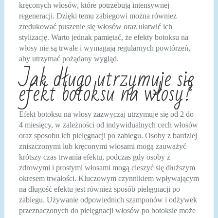
kręconych włosów, które potrzebują intensywnej
regeneracji. Dzięki temu zabiegowi można również
zredukować puszenie się włosów oraz ułatwić ich
stylizację. Warto jednak pamiętać, że efekty botoksu na
włosy nie są trwałe i wymagają regularnych powtórzeń,
aby utrzymać pożądany wygląd.
Jak długo utrzymuje się
efekt botoksu na włosy?
Efekt botoksu na włosy zazwyczaj utrzymuje się od 2 do
4 miesięcy, w zależności od indywidualnych cech włosów
oraz sposobu ich pielęgnacji po zabiegu. Osoby z bardziej
zniszczonymi lub kręconymi włosami mogą zauważyć
krótszy czas trwania efektu, podczas gdy osoby z
zdrowymi i prostymi włosami mogą cieszyć się dłuższym
okresem trwałości. Kluczowym czynnikiem wpływającym
na długość efektu jest również sposób pielęgnacji po
zabiegu. Używanie odpowiednich szamponów i odżywek
przeznaczonych do pielęgnacji włosów po botoksie może