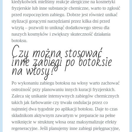
kiedykolwiek mieliśmy reakcje alergiczne na kosmetyki
fryzjerskie lub inne substancje chemiczne, warto to zgłosić
przed rozpoczęciem zabiegu. Dobrze jest również unikać
stylizacji gorącymi narzędziami przez kilka dni przed
wizytą – pozwoli to uniknąć dodatkowego stresu dla
naszych kosmyków i zwiększy skuteczność działania
botoksu.
Czy można stosować
inne zabiegi po botoksie
na włosy?
Po wykonaniu zabiegu botoksu na włosy warto zachować
ostrożność przy planowaniu innych kuracji fryzjerskich.
Zaleca się unikanie intensywnych zabiegów chemicznych
takich jak farbowanie czy trwała ondulacja przez co
najmniej dwa tygodnie po aplikacji botoksu. Daje to czas
składnikom aktywnym zawartym w preparacie na pełne
wniknięcie w strukturę włosa oraz maksymalizuje efekty
regeneracyjne. Jeśli planujemy inne zabiegi pielęgnacyjne,