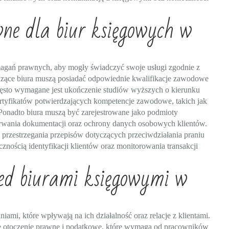
ne dla biur księgowych w
gań prawnych, aby mogły świadczyć swoje usługi zgodnie z
zące biura muszą posiadać odpowiednie kwalifikacje zawodowe
zęsto wymagane jest ukończenie studiów wyższych o kierunku
rtyfikatów potwierdzających kompetencje zawodowe, takich jak
Ponadto biura muszą być zarejestrowane jako podmioty
wywania dokumentacji oraz ochrony danych osobowych klientów.
przestrzegania przepisów dotyczących przeciwdziałania praniu
cznością identyfikacji klientów oraz monitorowania transakcji
ed biurami księgowymi w
i, które wpływają na ich działalność oraz relacje z klientami.
ę otoczenie prawne i podatkowe, które wymaga od pracowników