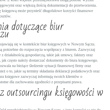
ęgowymi oraz większą ilością dokumentacji do przetworzenia.
gę księgową może przynieść długofalowe korzyści finansowe
osztów.
nia dotyczące biur
czu
j pojawiają się w kontekście biur księgowych w Nowym Sączu.
 są potrzebne do rozpoczęcia współpracy z biurem. Zazwyczaj
 działalnością gospodarczą, takie jak umowy, faktury oraz
 jak często należy dostarczać dokumenty do biura księgowego.
zwala na bieżące śledzenie sytuacji finansowej firmy oraz
ież o to, jakie są terminy składania deklaracji podatkowych oraz
ura księgowe zazwyczaj informują swoich klientów o
istotne dla zachowania zgodności z przepisami prawa.
z outsourcingu księgowości w
wśród przedsiębiorców w Nowym Sączu, a jego korzyści są nie do