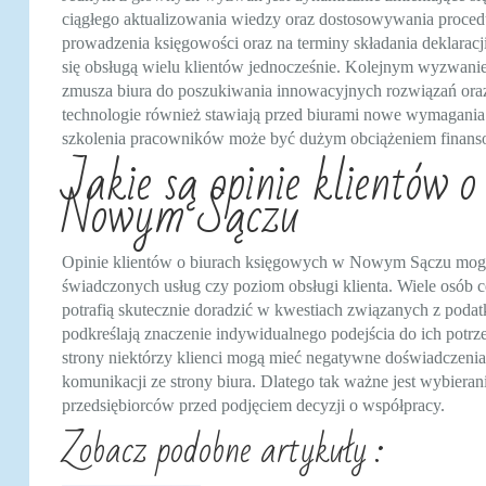
ciągłego aktualizowania wiedzy oraz dostosowywania proce
prowadzenia księgowości oraz na terminy składania deklaracj
się obsługą wielu klientów jednocześnie. Kolejnym wyzwanie
zmusza biura do poszukiwania innowacyjnych rozwiązań ora
technologie również stawiają przed biurami nowe wymagani
szkolenia pracowników może być dużym obciążeniem finans
Jakie są opinie klientów 
Nowym Sączu
Opinie klientów o biurach księgowych w Nowym Sączu mogą b
świadczonych usług czy poziom obsługi klienta. Wiele osób ce
potrafią skutecznie doradzić w kwestiach związanych z podat
podkreślają znaczenie indywidualnego podejścia do ich potrze
strony niektórzy klienci mogą mieć negatywne doświadczenia 
komunikacji ze strony biura. Dlatego tak ważne jest wybiera
przedsiębiorców przed podjęciem decyzji o współpracy.
Zobacz podobne artykuły :