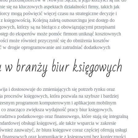
e się na kluczowych aspektach działalności firmy, takich jak
iorcy mogą poświęcić więcej czasu na strategiczne decyzje i
z księgowością. Kolejną zaletą outsourcingu jest dostęp do
ęgowych, którzy są na bieżąco z obowiązującymi przepisami
ostęp do ekspertów może pomóc firmom uniknąć kosztownych
ści może również przyczynić się do obniżenia kosztów
ać w drogie oprogramowanie ani zatrudniać dodatkowych
y w branży biur księgowych
ja i dostosowuje do zmieniających się potrzeb rynku oraz
ja procesów księgowych, która pozwala na szybsze i bardziej
oczesnym programom komputerowym i aplikacjom mobilnym
 co znacząco zwiększa wydajność pracy biur księgowych.
radztwa podatkowego oraz finansowego, które stają się integralną
andardowej obsługi księgowej, ale także wsparcia w zakresie
wnież zauważyć, że biura księgowe coraz częściej oferują usługi
ch finansowych oraz komunikację z księgowymi bez konieczności