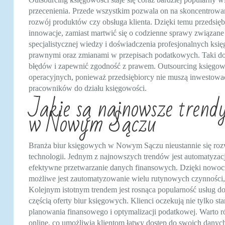
przecenienia. Przede wszystkim pozwala on na skoncentrowani
rozwój produktów czy obsługa klienta. Dzięki temu przedsięb
innowacje, zamiast martwić się o codzienne sprawy związane 
specjalistycznej wiedzy i doświadczenia profesjonalnych ksi
prawnymi oraz zmianami w przepisach podatkowych. Taki d
błędów i zapewnić zgodność z prawem. Outsourcing księgowo
operacyjnych, ponieważ przedsiębiorcy nie muszą inwestow
pracowników do działu księgowości.
Jakie są najnowsze trend
w Nowym Sączu
Branża biur księgowych w Nowym Sączu nieustannie się rozwi
technologii. Jednym z najnowszych trendów jest automatyzac
efektywne przetwarzanie danych finansowych. Dzięki now
możliwe jest zautomatyzowanie wielu rutynowych czynności,
Kolejnym istotnym trendem jest rosnąca popularność usług do
częścią oferty biur księgowych. Klienci oczekują nie tylko st
planowania finansowego i optymalizacji podatkowej. Warto ró
online, co umożliwia klientom łatwy dostęp do swoich dany