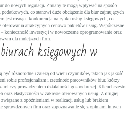
dur do nowych regulacji. Zmiany te mogą wpływać na sposób
i podatkowych, co stanowi duże obciążenie dla biur zajmujących
m jest rosnąca konkurencja na rynku usług księgowych, co
z oferowania atrakcyjnych cenowo pakietów usług. Współczesne
a – konieczność inwestycji w nowoczesne oprogramowanie oraz
owym dla mniejszych firm.
o biurach księgowych w
yć różnorodne i zależą od wielu czynników, takich jak jakość
ni sobie profesjonalizm i rzetelność pracowników biur, którzy
kami czy prowadzeniem działalności gospodarczej. Klienci często
b oraz elastyczności w zakresie oferowanych usług. Z drugiej
związane z opóźnieniami w realizacji usług lub brakiem
nie sprawdzonych firm oraz zapoznawanie się z opiniami innych