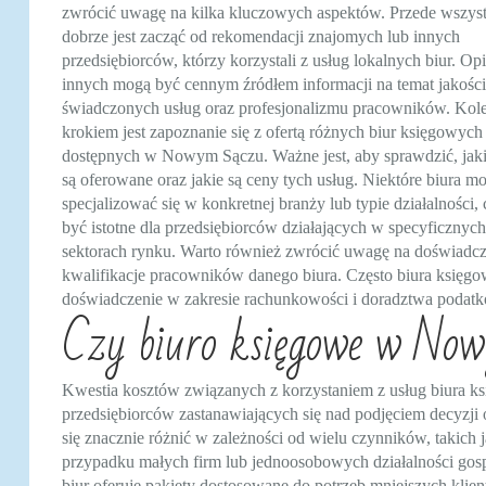
zwrócić uwagę na kilka kluczowych aspektów. Przede wszys
dobrze jest zacząć od rekomendacji znajomych lub innych
przedsiębiorców, którzy korzystali z usług lokalnych biur. Opi
innych mogą być cennym źródłem informacji na temat jakości
świadczonych usług oraz profesjonalizmu pracowników. Kol
krokiem jest zapoznanie się z ofertą różnych biur księgowych
dostępnych w Nowym Sączu. Ważne jest, aby sprawdzić, jaki
są oferowane oraz jakie są ceny tych usług. Niektóre biura m
specjalizować się w konkretnej branży lub typie działalności,
być istotne dla przedsiębiorców działających w specyficznych
sektorach rynku. Warto również zwrócić uwagę na doświadcz
kwalifikacje pracowników danego biura. Często biura księgow
doświadczenie w zakresie rachunkowości i doradztwa podat
Czy biuro księgowe w Now
Kwestia kosztów związanych z korzystaniem z usług biura k
przedsiębiorców zastanawiających się nad podjęciem decyzj
się znacznie różnić w zależności od wielu czynników, takich 
przypadku małych firm lub jednoosobowych działalności gos
biur oferuje pakiety dostosowane do potrzeb mniejszych klie