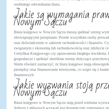
osobistego odwiedzania biura.
Jakie są wymagania praw
Nowym Sączu
Biura księgowe w Nowym Sączu muszą spełniać szereg wyma
obowiązującymi przepisami. Przede wszystkim osoby prowad
oraz doświadczenie w zakresie rachunkowości i finansów. C
związanym z ekonomią lub rachunkowością oraz zdobycie ce
Certyfikat Księgowego czy uprawnienia biegłego rewidenta. 
gospodarcze i spełniać określone normy dotyczące przecho
Warto również zaznaczyć, że biura księgowe mają obowiązek 
pieniędzy oraz finansowaniu terroryzmu, co wiąże się z konie
finansowych.
Jakie wyzwania stoją prz
Nowym Sączu
Biura księgowe w Nowym Sączu stają przed wieloma wyzwaniam
Jednym z głównych wyzwań jest dynamicznie zmieniające si