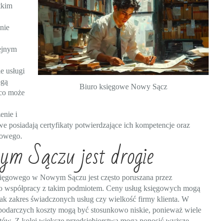
tkim
nie
ejnym
e usługi
ogą
Biuro księgowe Nowy Sącz
 co może
enie i
e posiadają certyfikaty potwierdzające ich kompetencje oraz
kowego.
ym Sączu jest drogie
sięgowego w Nowym Sączu jest często poruszana przez
i o współpracy z takim podmiotem. Ceny usług księgowych mogą
jak zakres świadczonych usług czy wielkość firmy klienta. W
podarczych koszty mogą być stosunkowo niskie, ponieważ wiele
ntów. Z kolei większe przedsiębiorstwa mogą ponosić wyższe