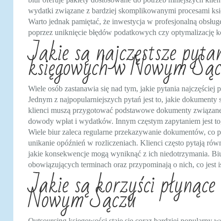
wydatki związane z bardziej skomplikowanymi procesami ksi
Warto jednak pamiętać, że inwestycja w profesjonalną obsłu
poprzez uniknięcie błędów podatkowych czy optymalizację k
Jakie są najczęstsze pyta
księgowych w Nowym Są
Wiele osób zastanawia się nad tym, jakie pytania najczęście
Jednym z najpopularniejszych pytań jest to, jakie dokumenty
klienci muszą przygotować podstawowe dokumenty związane z
dowody wpłat i wydatków. Innym częstym zapytaniem jest to,
Wiele biur zaleca regularne przekazywanie dokumentów, co po
unikanie opóźnień w rozliczeniach. Klienci często pytają równ
jakie konsekwencje mogą wyniknąć z ich niedotrzymania. Bi
obowiązujących terminach oraz przypominają o nich, co jest 
Jakie są korzyści płynące 
Nowym Sączu
Outsourcing księgowości staje się coraz bardziej popularny 