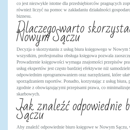
co jest niezwykle istotne dla przedsiębiorców pragnących z
również liczyć na pomoc w zakładaniu działalności gospoda
biznesu.
Dlaczego warto skorzystać
Nowym Sączu
Decyzja o skorzystaniu z usług biura księgowego w Nowym S
wszystkim, profesjonalna obsługa księgowa pozwala zaoszczęd
Prowadzenie księgowości wymaga znajomości przepisów prawn
usług ekspertów jest często bardziej efektywne niż samodzie
odpowiednim oprogramowaniem oraz narzędziami, które ułatw
sporządzaniem raportów. Ponadto, korzystając z usług biura
zgodnie z obowiązującymi przepisami prawa, co minimalizuje
skarbowych.
Jak znaleźć odpowiednie 
Sączu
Aby znaleźć odpowiednie biuro księgowe w Nowym Sączu, 