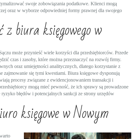
optymalizować swoje zobowiązania podatkowe. Klienci mogą
rczej oraz w wyborze odpowiedniej formy prawnej dla swojego
 z biura księgowego w
ączu może przynieść wiele korzyści dla przedsiębiorców. Przede
zić czas i zasoby, które można przeznaczyć na rozwój firmy.
ych oraz umiejętności analitycznych, dlatego korzystanie z
lne zajmowanie się tymi kwestiami. Biura księgowe dysponują
iają procesy związane z ewidencjonowaniem transakcji i
, przedsiębiorcy mogą mieć pewność, że ich sprawy są prowadzone
 ryzyko błędów i potencjalnych sankcji ze strony urzędów
biuro księgowe w Nowym
warto