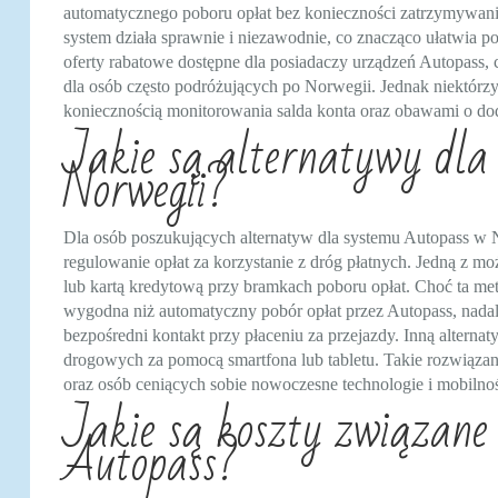
automatycznego poboru opłat bez konieczności zatrzymywania
system działa sprawnie i niezawodnie, co znacząco ułatwia 
oferty rabatowe dostępne dla posiadaczy urządzeń Autopass, c
dla osób często podróżujących po Norwegii. Jednak niektór
koniecznością monitorowania salda konta oraz obawami o do
Jakie są alternatywy dla
Norwegii?
Dla osób poszukujących alternatyw dla systemu Autopass w N
regulowanie opłat za korzystanie z dróg płatnych. Jedną z mo
lub kartą kredytową przy bramkach poboru opłat. Choć ta m
wygodna niż automatyczny pobór opłat przez Autopass, nadal
bezpośredni kontakt przy płaceniu za przejazdy. Inną alterna
drogowych za pomocą smartfona lub tabletu. Takie rozwiąza
oraz osób ceniących sobie nowoczesne technologie i mobilno
Jakie są koszty związan
Autopass?