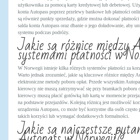
użytkownika za pomocą karty kredytowej lub debetowej. U
konta Autopass poprzez przelewy bankowe lub płatności onlin
są również punkty sprzedaży, gdzie można dokonać płatności
salda konta Autopass oraz dbanie o jego doładowanie, aby uni
systemu podczas podróży.
Jakie są różnice między 
systemami płatności w No
W Norwegii istnieje kilka różnych systemów płatności za korz
Warto jednak zrozumieć, jakie są kluczowe różnice między A
elektroniczne metody poboru opłat. Przede wszystkim Autopas
kierowcy nie muszą zatrzymywać się przy bramkach poboru o
kierowcy muszą płacić gotówką lub kartą w momencie przejaz
na podstawie przejazdów. Kolejną różnicą jest możliwość korz
urządzenia Autopass, co może być korzystne dla osób często
takich korzyści lub wymagać dodatkowych formalności.
Jakie są najczęstsze pyta
Autopass w Norwegii?