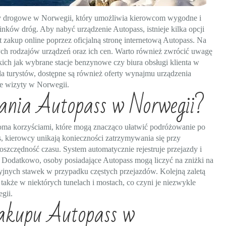
zdy drogowe w Norwegii, który umożliwia kierowcom wygodne i
inków dróg. Aby nabyć urządzenie Autopass, istnieje kilka opcji
 zakup online poprzez oficjalną stronę internetową Autopass. Na
ych rodzajów urządzeń oraz ich cen. Warto również zwrócić uwagę
ich jak wybrane stacje benzynowe czy biura obsługi klienta w
a turystów, dostępne są również oferty wynajmu urządzenia
ie wizyty w Norwegii.
dania Autopass w Norwegii?
loma korzyściami, które mogą znacząco ułatwić podróżowanie po
, kierowcy unikają konieczności zatrzymywania się przy
oszczędność czasu. System automatycznie rejestruje przejazdy i
y. Dodatkowo, osoby posiadające Autopass mogą liczyć na zniżki na
cyjnych stawek w przypadku częstych przejazdów. Kolejną zaletą
le także w niektórych tunelach i mostach, co czyni je niezwykle
gii.
akupu Autopass w