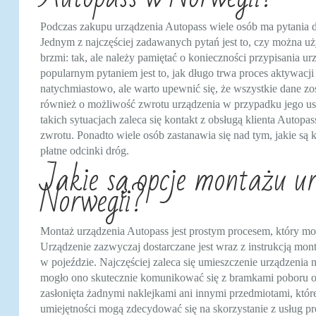
Podczas zakupu urządzenia Autopass wiele osób ma pytania
Jednym z najczęściej zadawanych pytań jest to, czy można 
brzmi: tak, ale należy pamiętać o konieczności przypisania 
popularnym pytaniem jest to, jak długo trwa proces aktywacj
natychmiastowo, ale warto upewnić się, że wszystkie dane z
również o możliwość zwrotu urządzenia w przypadku jego usz
takich sytuacjach zaleca się kontakt z obsługą klienta Autopa
zwrotu. Ponadto wiele osób zastanawia się nad tym, jakie są
płatne odcinki dróg.
Jakie są opcje montażu u
Norwegii?
Montaż urządzenia Autopass jest prostym procesem, który mo
Urządzenie zazwyczaj dostarczane jest wraz z instrukcją mo
w pojeździe. Najczęściej zaleca się umieszczenie urządzeni
mogło ono skutecznie komunikować się z bramkami poboru opła
zasłonięta żadnymi naklejkami ani innymi przedmiotami, któ
umiejętności mogą zdecydować się na skorzystanie z usług p