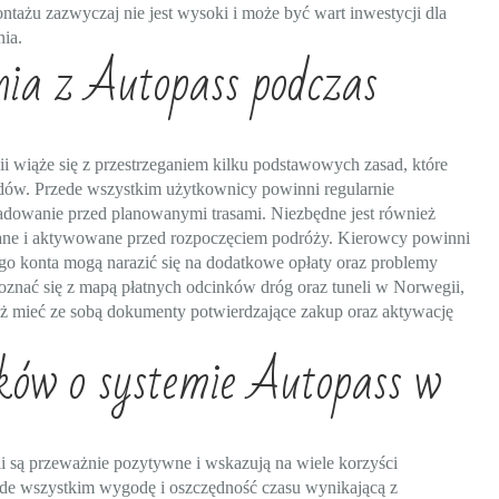
ntażu zazwyczaj nie jest wysoki i może być wart inwestycji dla
ia.
nia z Autopass podczas
 wiąże się z przestrzeganiem kilku podstawowych zasad, które
zdów. Przede wszystkim użytkownicy powinni regularnie
adowanie przed planowanymi trasami. Niezbędne jest również
wane i aktywowane przed rozpoczęciem podróży. Kierowcy powinni
ego konta mogą narazić się na dodatkowe opłaty oraz problemy
oznać się z mapą płatnych odcinków dróg oraz tuneli w Norwegii,
eż mieć ze sobą dokumenty potwierdzające zakup oraz aktywację
ików o systemie Autopass w
 są przeważnie pozytywne i wskazują na wiele korzyści
ede wszystkim wygodę i oszczędność czasu wynikającą z