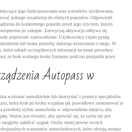
 dotyczące jego funkcjonowania oraz warunków użytkowania.
używać jednego urządzenia do różnych pojazdów. Odpowiedź
urządzenia do konkretnego pojazdu przed jego użyciem. Innym
i urządzenia po zakupie. Zazwyczaj aktywacja odbywa się
ostały poprawnie wprowadzone. Użytkownicy często pytają
kodzenia lub braku potrzeby dalszego korzystania z niego. W
ss, która udzieli szczegółowych informacji na temat procedury
 kary za brak ważnego konta Autopass podczas przejazdu przez
rządzenia Autopass w
żna wykonać samodzielnie lub skorzystać z pomocy specjalistów.
ntażu, która krok po kroku wyjaśnia jak prawidłowo zamontować je
a na przedniej szybie samochodu w odpowiednim miejscu, aby
t. Ważne jest również, aby upewnić się, że szyba nie jest
re mogłyby zakłócić sygnał. Osoby mniej pewne swoich
rofesjonalnych warsztatów samochodowych, które oferują montaż