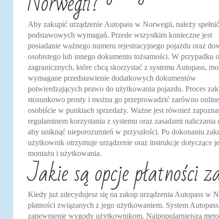
Norwegii?
Aby zakupić urządzenie Autopass w Norwegii, należy spełnić
podstawowych wymagań. Przede wszystkim konieczne jest
posiadanie ważnego numeru rejestracyjnego pojazdu oraz d
osobistego lub innego dokumentu tożsamości. W przypadku 
zagranicznych, które chcą skorzystać z systemu Autopass, m
wymagane przedstawienie dodatkowych dokumentów
potwierdzających prawo do użytkowania pojazdu. Proces zak
stosunkowo prosty i można go przeprowadzić zarówno online,
osobiście w punktach sprzedaży. Ważne jest również zapoznan
regulaminem korzystania z systemu oraz zasadami naliczania o
aby uniknąć nieporozumień w przyszłości. Po dokonaniu zak
użytkownik otrzymuje urządzenie oraz instrukcje dotyczące j
montażu i użytkowania.
Jakie są opcje płatności 
Kiedy już zdecydujesz się na zakup urządzenia Autopass w N
płatności związanych z jego użytkowaniem. System Autopass o
zapewnienie wygody użytkownikom. Najpopularniejszą metod