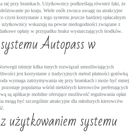
 się przy bramkach. Użytkownicy podkreślają również fakt, że
podróżowanie po kraju. Wiele osób zwraca uwagę na atrakcyjne
o czyni korzystanie z tego systemu jeszcze bardziej opłacalnym
zy użytkownicy wskazują na pewne niedogodności związane z
datkowe opłaty w przypadku braku wystarczających środków.
 systemu Autopass w
orwegii istnieje kilka innych rozwiązań umożliwiających
żliwości jest korzystanie z tradycyjnych metod płatności gotówką
etoda wymaga zatrzymywania się przy bramkach i może być mniej
 pozostaje popularna wśród niektórych kierowców preferujących
tywą są aplikacje mobilne oferujące możliwość regulowania opłat
nia mogą być szczególnie atrakcyjne dla młodszych kierowców
ść.
e z użytkowaniem systemu