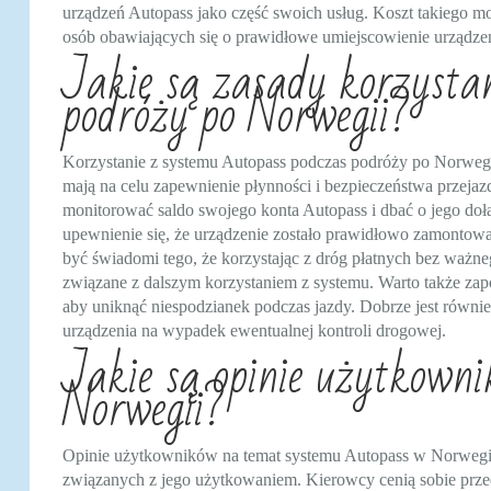
urządzeń Autopass jako część swoich usług. Koszt takiego mo
osób obawiających się o prawidłowe umiejscowienie urządzen
Jakie są zasady korzysta
podróży po Norwegii?
Korzystanie z systemu Autopass podczas podróży po Norwegii
mają na celu zapewnienie płynności i bezpieczeństwa przeja
monitorować saldo swojego konta Autopass i dbać o jego doł
upewnienie się, że urządzenie zostało prawidłowo zamonto
być świadomi tego, że korzystając z dróg płatnych bez ważn
związane z dalszym korzystaniem z systemu. Warto także zap
aby uniknąć niespodzianek podczas jazdy. Dobrze jest równi
urządzenia na wypadek ewentualnej kontroli drogowej.
Jakie są opinie użytkown
Norwegii?
Opinie użytkowników na temat systemu Autopass w Norwegii
związanych z jego użytkowaniem. Kierowcy cenią sobie prz