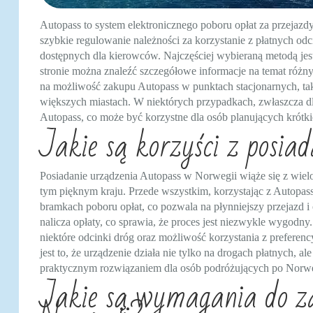
Autopass to system elektronicznego poboru opłat za przeja
szybkie regulowanie należności za korzystanie z płatnych odc
dostępnych dla kierowców. Najczęściej wybieraną metodą jest
stronie można znaleźć szczegółowe informacje na temat różn
na możliwość zakupu Autopass w punktach stacjonarnych, tak
większych miastach. W niektórych przypadkach, zwłaszcza dl
Autopass, co może być korzystne dla osób planujących krótk
Jakie są korzyści z posia
Posiadanie urządzenia Autopass w Norwegii wiąże się z wie
tym pięknym kraju. Przede wszystkim, korzystając z Autopass
bramkach poboru opłat, co pozwala na płynniejszy przejazd i 
nalicza opłaty, co sprawia, że proces jest niezwykle wygodn
niektóre odcinki dróg oraz możliwość korzystania z preferen
jest to, że urządzenie działa nie tylko na drogach płatnych, a
praktycznym rozwiązaniem dla osób podróżujących po Norwe
Jakie są wymagania do z