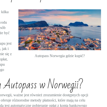
 kilka
owodu
osób
oże być
upu jest
 jak i
ie się z
Autopass Norwegia gdzie kupić?
płat,
upu
ego
za Autopass w Norwegii?
orwegii, ważne jest również zrozumienie dostępnych opcji
feruje różnorodne metody płatności, które mają na celu
ą jest automatyczne pobieranie opłat z konta bankowego