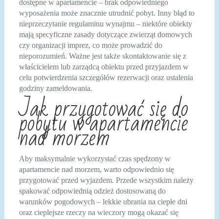
dostępne w apartamencie – brak odpowiedniego
wyposażenia może znacznie utrudnić pobyt. Inny błąd to
nieprzeczytanie regulaminu wynajmu – niektóre obiekty
mają specyficzne zasady dotyczące zwierząt domowych
czy organizacji imprez, co może prowadzić do
nieporozumień. Ważne jest także skontaktowanie się z
właścicielem lub zarządcą obiektu przed przyjazdem w
celu potwierdzenia szczegółów rezerwacji oraz ustalenia
godziny zameldowania.
Jak przygotować się do
pobytu w apartamencie
nad morzem
Aby maksymalnie wykorzystać czas spędzony w
apartamencie nad morzem, warto odpowiednio się
przygotować przed wyjazdem. Przede wszystkim należy
spakować odpowiednią odzież dostosowaną do
warunków pogodowych – lekkie ubrania na ciepłe dni
oraz cieplejsze rzeczy na wieczory mogą okazać się