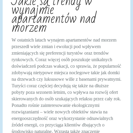
Jakie są trendy w
wynajmie
apartamentów nad
morzem
W ostatnich latach wynajem apartamentów nad morzem
przeszedł wiele zmian i ewolucji pod wpływem
zmieniających się preferencji turystów oraz trendów
rynkowych. Coraz więcej osób poszukuje unikalnych
doświadczeń podczas wakacji, co sprawia, że popularność
zdobywają nietypowe miejsca noclegowe takie jak domki
na drzewach czy luksusowe wille z basenami prywatnymi.
Turyści coraz częściej decydują się także na dłuższe
pobyty poza sezonem letnim, co wpływa na rozwój ofert
skierowanych do osób szukających relaksu przez cały rok.
Ponadto rośnie zainteresowanie ekologicznymi
rozwiązaniami – wiele nowych obiektów stawia na
energooszczędność oraz wykorzystanie odnawialnych
źródeł energii, co przyciąga klientów dbających o
środowisko naturalne. Wzrasta także znaczenie