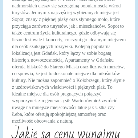
nadmorskich cieszy się szczególną popularnością wśród
turystów. Jednym z najczęściej wybieranych miejsc jest
Sopot, znany z pięknej plaży oraz słynnego molo, które
przyciąga zarówno turystów, jak i mieszkańców. Sopot to
także centrum życia kulturalnego, gdzie odbywają się
liczne festiwale i koncerty, co czyni go idealnym miejscem
dla osób szukających rozrywki. Kolejną popularną
lokalizacją jest Gdańsk, który łączy w sobie bogatą
historię z nowoczesnością. Apartamenty w Gdańsku
oferują bliskość do Starego Miasta oraz licznych muzeów,
co sprawia, że jest to doskonałe miejsce dla miłośników
kultury. Nie można zapomnieć o Kołobrzegu, który słynie
z uzdrowiskowych właściwości i pięknych plaż. To
idealne miejsce dla osób pragnących połączyć
wypoczynek z regeneracją sił. Warto również zwrócić
uwagę na mniejsze miejscowości takie jak Ustka czy
Łeba, które oferują spokojniejszą atmosferę oraz
możliwość obcowania z naturą.
Jakie są ceny wynajmu