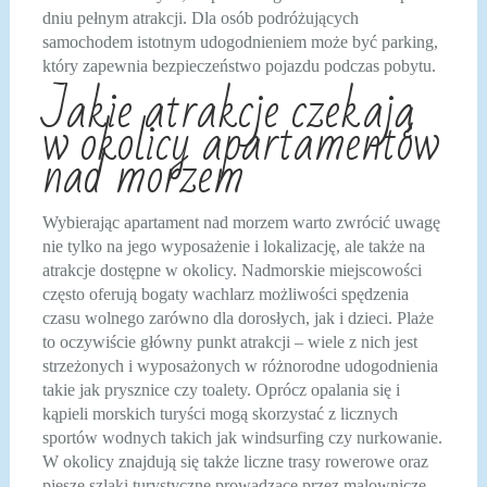
dniu pełnym atrakcji. Dla osób podróżujących
samochodem istotnym udogodnieniem może być parking,
który zapewnia bezpieczeństwo pojazdu podczas pobytu.
Jakie atrakcje czekają
w okolicy apartamentów
nad morzem
Wybierając apartament nad morzem warto zwrócić uwagę
nie tylko na jego wyposażenie i lokalizację, ale także na
atrakcje dostępne w okolicy. Nadmorskie miejscowości
często oferują bogaty wachlarz możliwości spędzenia
czasu wolnego zarówno dla dorosłych, jak i dzieci. Plaże
to oczywiście główny punkt atrakcji – wiele z nich jest
strzeżonych i wyposażonych w różnorodne udogodnienia
takie jak prysznice czy toalety. Oprócz opalania się i
kąpieli morskich turyści mogą skorzystać z licznych
sportów wodnych takich jak windsurfing czy nurkowanie.
W okolicy znajdują się także liczne trasy rowerowe oraz
piesze szlaki turystyczne prowadzące przez malownicze