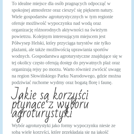
To idealne miejsce dla osób pragnących odpocząć w
spokojnej atmosferze oraz cieszyć się pięknem natury.
Wiele gospodarstw agroturystycznych w tym regionie
oferuje możliwość wypoczynku nad wodą oraz
organizację różnorodnych aktywności na świeżym
powietrzu. Kolejnym interesującym miejscem jest
Półwysep Helski, który przyciąga turystów nie tylko
plażami, ale także możliwością uprawiania sportów
wodnych. Gospodarstwa agroturystyczne znajdujące się w
tej okolicy często oferują dostęp do prywatnych plaż oraz
organizują rejsy po morzu. Warto również zwrócić uwagę
na region Słowińskiego Parku Narodowego, gdzie można
podziwiać ruchome wydmy oraz bogatą florę i faunę.
Jakie są korzyści
płynące z wyboru
agroturystyki
Wybór agroturystyki jako formy wypoczynku niesie ze
sobą wiele korzyści, które przekładają się na jakość