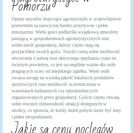
Pomorzu
Opinie turystów dotyczące agroturystyki w województwie
pomorskim są zazwyczaj bardzo pozytywne i pełne
entuzjazmu. Wielu gości podkreśla wyjątkową atmosferę
panującą w gospodarstwach agroturystycznych oraz
serdeczność gospodarzy, którzy często stają się
przyjaciółmi swoich gości. Turyści cenią sobie możliwość
obcowania z naturą oraz aktywnego spędzania czasu na
świeżym powietrzu, co jest szczególnie ważne dla osób
pragnących uciec od miejskiego zgiełku. Wiele osób
zwraca uwagę na wysoką jakość lokalnych produktów
spożywczych oraz możliwość uczestniczenia w
warsztatach kulinarnych czy rękodzielniczych
organizowanych przez gospodarzy. Goście często chwalą
sobie również różnorodność atrakcji dostępnych w
okolicy, co sprawia, że każdy dzień pobytu może być inny
i pełen niespodzianek.
Jakie są ceny noclegów