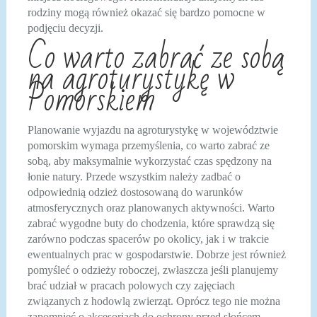
rodziny mogą również okazać się bardzo pomocne w
podjęciu decyzji.
Co warto zabrać ze sobą
na agroturystykę w
Pomorskiem
Planowanie wyjazdu na agroturystykę w województwie
pomorskim wymaga przemyślenia, co warto zabrać ze
sobą, aby maksymalnie wykorzystać czas spędzony na
łonie natury. Przede wszystkim należy zadbać o
odpowiednią odzież dostosowaną do warunków
atmosferycznych oraz planowanych aktywności. Warto
zabrać wygodne buty do chodzenia, które sprawdzą się
zarówno podczas spacerów po okolicy, jak i w trakcie
ewentualnych prac w gospodarstwie. Dobrze jest również
pomyśleć o odzieży roboczej, zwłaszcza jeśli planujemy
brać udział w pracach polowych czy zajęciach
związanych z hodowlą zwierząt. Oprócz tego nie można
zapomnieć o akcesoriach do ochrony przed słońcem,